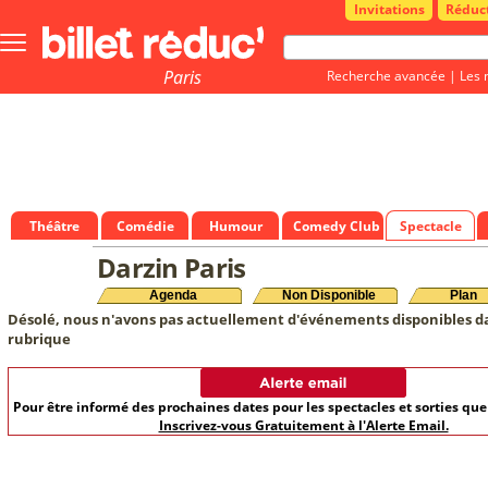
Invitations
Réduc
Bouton
menu
principale
Paris
Recherche avancée
|
Les 
Théâtre
Comédie
Humour
Comedy Club
Spectacle
Darzin Paris
Agenda
Non Disponible
Plan
Désolé, nous n'avons pas actuellement d'événements disponibles d
rubrique
Pour être informé des prochaines dates pour les spectacles et sorties qu
Inscrivez-vous Gratuitement à l'Alerte Email.