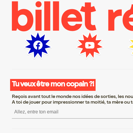
Tu veux être mon copain ?!
Reçois avant tout le monde nos idées de sorties, les nouv
A toi de jouer pour impressionner ta moitié, ta mère ou ta
S’inscrire S’inscrire S