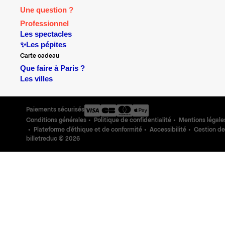
Une question ?
Professionnel
Les spectacles
✨Les pépites
Carte cadeau
Que faire à Paris ?
Les villes
Paiements sécurisés
Conditions générales
Politique de confidentialité
Mentions légale
Plateforme d'éthique et de conformité
Accessibilité
Gestion de
billetreduc ©
2026