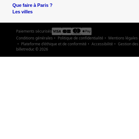
Que faire à Paris ?
Les villes
Paiements sécurisés
Conditions générales
Politique de confidentialité
Mentions légales
Plateforme d'éthique et de conformité
Accessibilité
Gestion des
billetreduc ©
2026