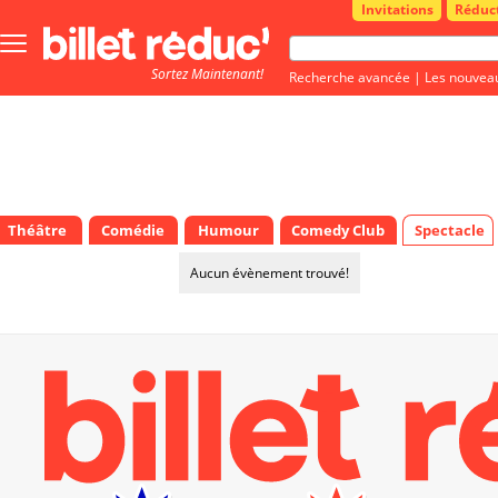
Invitations
Réduc
Bouton
menu
Sortez Maintenant!
principale
Recherche avancée
|
Les nouvea
Théâtre
Comédie
Humour
Comedy Club
Spectacle
Aucun évènement trouvé!