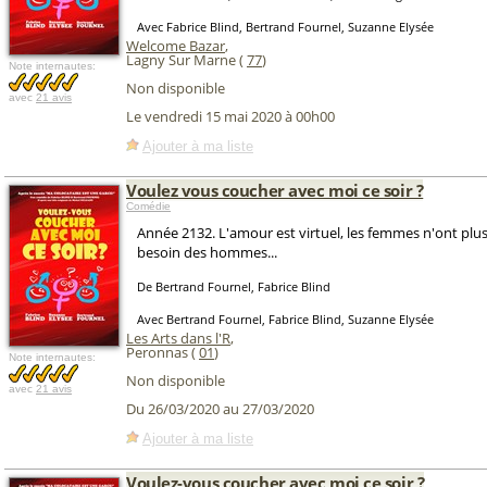
Avec Fabrice Blind, Bertrand Fournel, Suzanne Elysée
Welcome Bazar
,
Lagny Sur Marne (
77
)
Note internautes:
Non disponible
avec
21 avis
Le vendredi 15 mai 2020 à 00h00
Ajouter à ma liste
Voulez vous coucher avec moi ce soir ?
Comédie
Année 2132. L'amour est virtuel, les femmes n'ont plu
besoin des hommes...
De Bertrand Fournel, Fabrice Blind
Avec Bertrand Fournel, Fabrice Blind, Suzanne Elysée
Les Arts dans l'R
,
Peronnas (
01
)
Note internautes:
Non disponible
avec
21 avis
Du 26/03/2020 au 27/03/2020
Ajouter à ma liste
Voulez-vous coucher avec moi ce soir ?