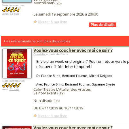
Montélimar (
26
)
Note internautes:
Le samedi 19 septembre 2026 à 20h30
avec
83 avis
Ajouter à ma liste
Ces évènements ne sont plus disponibles
Voulez-vous coucher avec moi ce soir ?
Comédie
à partir de 6 ans
Envie d'un week-end original ? Pour un retour vers le 
découvrir l'hôtel inter temporel !
De Fabrice Blind, Bertrand Fournel, Michel Delgado
Note internautes:
Avec Fabrice Blind, Bertrand Fournel, Suzanne Elysée
Café-Théatre L'Atelier des Artistes
,
avec
21 avis
Saint-Mexant (
19
)
Non disponible
Du 07/11/2019 au 16/11/2019
Ajouter à ma liste
Voulez-vous coucher avec moi ce soir ?