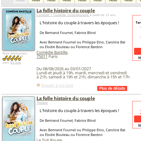
Août
Août
Août
Août
Août
Août
Août
Août
La folle histoire du couple
Comédie > Comédie contemporaine
à partir de 12 ans
L'histoire du couple à travers les époques !
Tar
De Bertrand Fournel, Fabrice Blind
Avec Bertrand Fournel ou Philippe Elno, Caroline Bal
ou Elodie Bouleau ou Florence Bardon
Comédie Bastille
,
Note internautes:
75011
Paris
v
avec
83 avis
Du 08/08/2026 au 03/01/2027
Lundi et jeudi à 19h, mardi, mercredi et vendredi
à 21h, samedi à 19h et 21h, dimanche à 15h et 17h
Ajouter à ma liste
La folle histoire du couple
Théâtre
L'histoire du couple à travers les époques !
De Bertrand Fournel; Fabrice Blind
v
Avec Bertrand Fournel ou Philippe Elno, Caroline Bal
ou Elodie Bouleau ou Florence Bardon
Le Toit Rouge
,