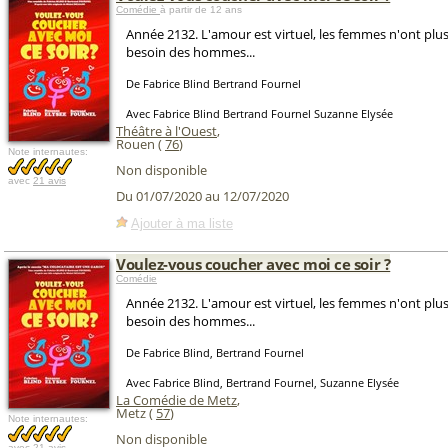
Comédie
à partir de 12 ans
Année 2132. L'amour est virtuel, les femmes n'ont plu
besoin des hommes...
De Fabrice Blind Bertrand Fournel
Avec Fabrice Blind Bertrand Fournel Suzanne Elysée
Théâtre à l'Ouest
,
Rouen (
76
)
Note internautes:
Non disponible
avec
21 avis
Du 01/07/2020 au 12/07/2020
Ajouter à ma liste
Voulez-vous coucher avec moi ce soir ?
Comédie
Année 2132. L'amour est virtuel, les femmes n'ont plu
besoin des hommes...
De Fabrice Blind, Bertrand Fournel
Avec Fabrice Blind, Bertrand Fournel, Suzanne Elysée
La Comédie de Metz
,
Metz (
57
)
Note internautes:
Non disponible
avec
21 avis