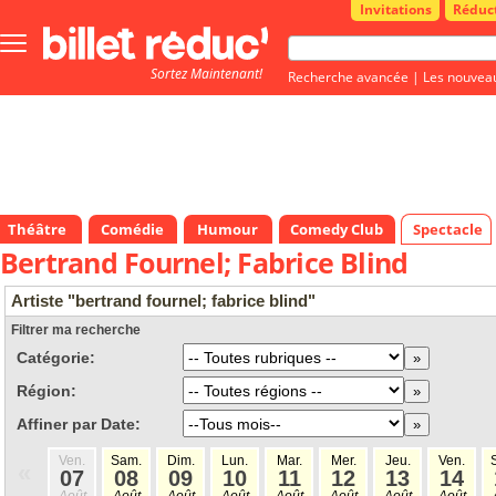
Invitations
Réduc
Bouton
menu
Sortez Maintenant!
principale
Recherche avancée
|
Les nouvea
Théâtre
Comédie
Humour
Comedy Club
Spectacle
Bertrand Fournel; Fabrice Blind
Artiste "bertrand fournel; fabrice blind"
Filtrer ma recherche
Catégorie:
Région:
Affiner par Date:
Ven.
Sam.
Dim.
Lun.
Mar.
Mer.
Jeu.
Ven.
«
07
08
09
10
11
12
13
14