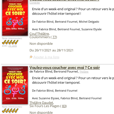
Comédie
Envie d'un week-end original ? Pour un retour vers le 
découvrir l'hôtel inter temporel !
De Fabrice Blind, Bertrand Fournel, Michel Delgado
Avec Fabrice Blind, Bertrand Fournel, Suzanne Elysée
Coul'Théâtre
,
Coulommiers (
77
)
Note internautes:
Non disponible
avec
21 avis
Du 26/11/2021 au 28/11/2021
Ajouter à ma liste
Voulez-vous coucher avec moi ? Ce soir
de Fabrice Blind, Bertrand Fournel,
Théâtre
Envie d'un week-end original ? Pour un retour vers le 
découvrir l'hôtel inter temporel.
De Fabrice Blind, Bertrand Fournel
Avec Suzanne Elysee, Fabrice Blind, Bertrand Fournel
Théâtre Daudet
,
Six Fours Les Plages (
83
)
Note internautes:
Non disponible