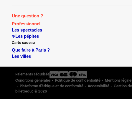
Une question ?
Professionnel
Les spectacles
✨Les pépites
Carte cadeau
Que faire à Paris ?
Les villes
Paiements sécurisés
Conditions générales
Politique de confidentialité
Mentions légale
Plateforme d'éthique et de conformité
Accessibilité
Gestion de
billetreduc ©
2026