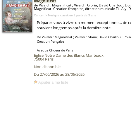
Magnificat
de Vivaldi : Maganificat ; Vivaldi : Gloria; David Chaillou : L'o
Magnificat- Creation française, direction musicale Till Aly- D
Concert > Musique classique
à partir de 5 ans
Préparez-vous à vivre un moment exceptionnel... de c
souvient longtemps après la dernière note.
De Vivaldi : Maganificat ; Vivaldi : Gloria; David Chaillou : L'oi
Creation française
Avec Le Choeur de Paris
Eglise Notre Dame des Blancs Manteaux
,
75004
Paris
Non disponible
Du 27/06/2026 au 28/06/2026
Ajouter à ma liste