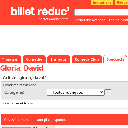
Invitations
Réduc
Bouton
menu
Sortez Maintenant!
principale
Recherche avancée
|
Les nouvea
Théâtre
Comédie
Humour
Comedy Club
Spectacle
Gloria; David
Artiste "gloria; david"
Filtrer ma recherche
Catégorie:
1 événement trouvé
Ces évènements ne sont plus disponibles