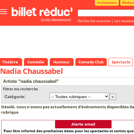
Invitations
Réduc
Bouton
menu
Sortez Maintenant!
principale
Recherche avancée
|
Les nouvea
Théâtre
Comédie
Humour
Comedy Club
Spectacle
Nadia Chaussabel
Artiste "nadia chaussabel"
Filtrer ma recherche
Catégorie:
Désolé, nous n'avons pas actuellement d'événements disponibles da
rubrique
Pour être informé des prochaines dates pour les spectacles et sorties qu