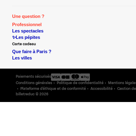
Une question ?
Professionnel
Les spectacles
✨Les pépites
Carte cadeau
Que faire à Paris ?
Les villes
Paiements sécurisés
Conditions générales
Politique de confidentialité
Mentions légale
Plateforme d'éthique et de conformité
Accessibilité
Gestion de
billetreduc ©
2026