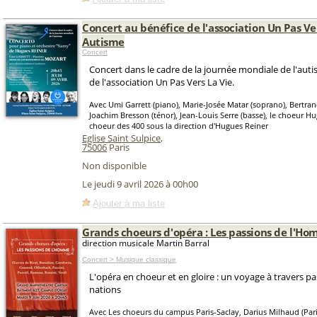
Concert au bénéfice de l'association Un Pas Ver
Autisme
Concert
Concert dans le cadre de la journée mondiale de l'aut
de l'association Un Pas Vers La Vie.
Avec Umi Garrett (piano), Marie-Josée Matar (soprano), Bertrand
Joachim Bresson (ténor), Jean-Louis Serre (basse), le choeur Hu
choeur des 400 sous la direction d'Hugues Reiner
Eglise Saint Sulpice
,
75006
Paris
Non disponible
Le jeudi 9 avril 2026 à 00h00
Ajouter à ma liste
Grands choeurs d'opéra : Les passions de l'H
direction musicale Martin Barral
Concert > Musique classique
L'opéra en choeur et en gloire : un voyage à travers pa
nations
Avec Les choeurs du campus Paris-Saclay, Darius Milhaud (Paris