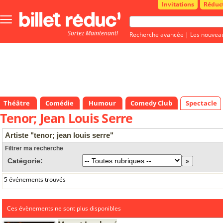
Invitations
Réduc
Bouton
menu
Sortez Maintenant!
principale
Recherche avancée
|
Les nouvea
Théâtre
Comédie
Humour
Comedy Club
Spectacle
Tenor; Jean Louis Serre
Artiste "tenor; jean louis serre"
Filtrer ma recherche
Catégorie:
5 événements trouvés
Ces évènements ne sont plus disponibles