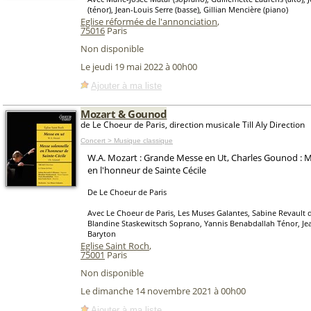
(ténor), Jean-Louis Serre (basse), Gillian Mencière (piano)
Eglise réformée de l'annonciation
,
75016
Paris
Non disponible
Le jeudi 19 mai 2022 à 00h00
Ajouter à ma liste
Mozart & Gounod
de Le Choeur de Paris, direction musicale Till Aly Direction
Concert > Musique classique
W.A. Mozart : Grande Messe en Ut, Charles Gounod : M
en l'honneur de Sainte Cécile
De Le Choeur de Paris
Avec Le Choeur de Paris, Les Muses Galantes, Sabine Revault 
Blandine Staskewitsch Soprano, Yannis Benabdallah Ténor, Je
Baryton
Eglise Saint Roch
,
75001
Paris
Non disponible
Le dimanche 14 novembre 2021 à 00h00
Ajouter à ma liste