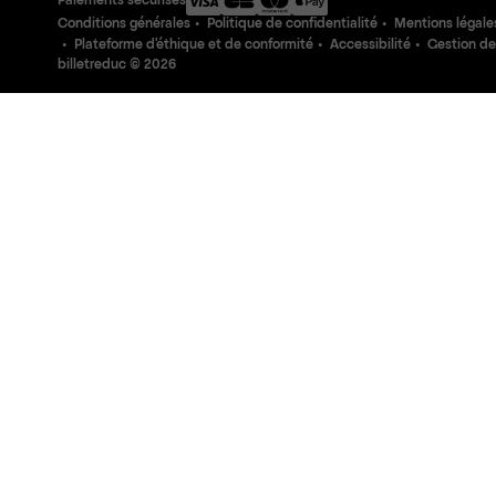
Paiements sécurisés
Conditions générales
Politique de confidentialité
Mentions légale
Plateforme d'éthique et de conformité
Accessibilité
Gestion de
billetreduc ©
2026