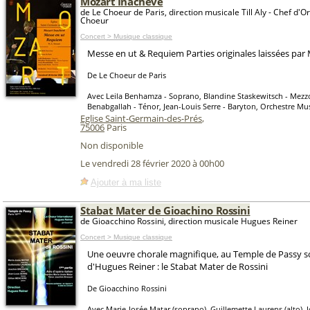
Mozart Inachevé
de Le Choeur de Paris, direction musicale Till Aly - Chef d'O
Choeur
Concert > Musique classique
Messe en ut & Requiem Parties originales laissées par
De Le Choeur de Paris
Avec Leila Benhamza - Soprano, Blandine Staskewitsch - Mezz
Benabgallah - Ténor, Jean-Louis Serre - Baryton, Orchestre Mus
Eglise Saint-Germain-des-Prés
,
75006
Paris
Non disponible
Le vendredi 28 février 2020 à 00h00
Ajouter à ma liste
Stabat Mater de Gioachino Rossini
de Gioacchino Rossini, direction musicale Hugues Reiner
Concert > Musique classique
Une oeuvre chorale magnifique, au Temple de Passy so
d'Hugues Reiner : le Stabat Mater de Rossini
De Gioacchino Rossini
Avec Marie-Josée Matar (soprano), Guillemette Laurens (alto),