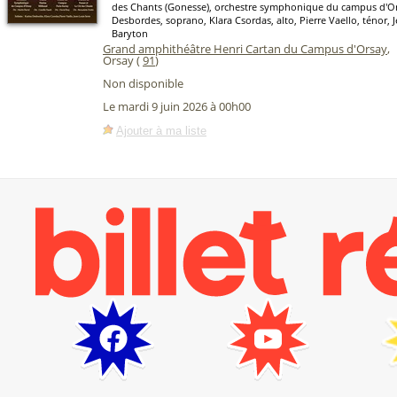
des Chants (Gonesse), orchestre symphonique du campus d'Or
Desbordes, soprano, Klara Csordas, alto, Pierre Vaello, ténor, 
Baryton
Grand amphithéâtre Henri Cartan du Campus d'Orsay
,
Orsay (
91
)
Non disponible
Le mardi 9 juin 2026 à 00h00
Ajouter à ma liste