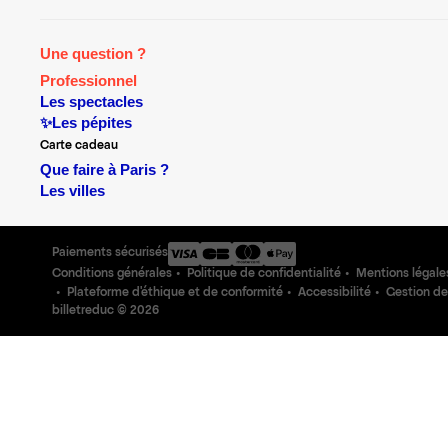
Une question ?
Professionnel
Les spectacles
✨Les pépites
Carte cadeau
Que faire à Paris ?
Les villes
Paiements sécurisés
Conditions générales
Politique de confidentialité
Mentions légale
Plateforme d'éthique et de conformité
Accessibilité
Gestion de
billetreduc ©
2026