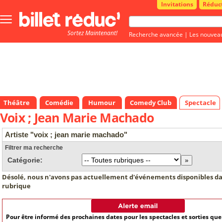
Invitations
Réduc
Bouton
menu
Sortez Maintenant!
principale
Recherche avancée
|
Les nouvea
Théâtre
Comédie
Humour
Comedy Club
Spectacle
Voix ; Jean Marie Machado
Artiste "voix ; jean marie machado"
Filtrer ma recherche
Catégorie:
Désolé, nous n'avons pas actuellement d'événements disponibles da
rubrique
Pour être informé des prochaines dates pour les spectacles et sorties qu