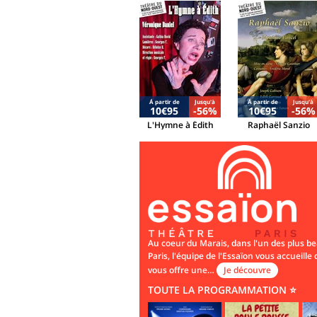
Á partir de
Jusqu'à
Á partir de
Jusqu'à
10€95
-56%
10€95
-56%
L'Hymne à Édith
Raphaël Sanzio
Au coeur du Marais, dans l'un des plus be
Paris, l'équipe de l'Essaïon vous accueille
vous offre une…
Je découvre
TOUTE LA PROGRAMMATION ⭐