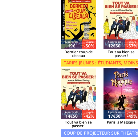
Á partir de
Jusqu'à
Á partir de
Jusqu'à
19€
-50%
12€50
-57%
Dernier coup de
Tout va bien se
ciseaux
passer !
TARIFS JEUNES : ÉTUDIANTS, MOINS 
Á partir de
Jusqu'à
Á partir de
Jusqu'à
14€50
-42%
17€50
-49%
Tout va bien se
Paris is Magique
passer !
COUP DE PROJECTEUR SUR THÉÂTR