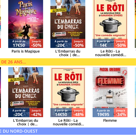
Á partir de
Jusqu'à
Á partir de
Jusqu'à
Á partir de
Jusqu'à
17€50
-50%
20€
-50%
14€
-50%
Paris is Magique
L'Embarras du
Le Rôti - La
choix | de
nouvelle comédie
Sébastien
d'Amanda Sthers
DE 26 ANS...
Azzopardi et Sacha
Danino
Á partir de
Jusqu'à
Á partir de
Jusqu'à
Á partir de
Jusqu'à
20€
-42%
14€50
-48%
19€95
-34%
L'Embarras du
Le Rôti - La
Flemme
choix | de
nouvelle comédie
Sébastien
d'Amanda Sthers
E DU NORD-OUEST
Azzopardi et Sacha
Danino