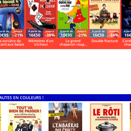
artir de
Jusqu'à
Á partir de
Jusqu'à
Á partir de
Jusqu'à
Á partir de
Jusqu'à
Á part
0€95
-21%
16€50
-38%
10€95
-21%
16€50
-38%
16
a sorcière du
Mémoires d'un
Le grand
Double fracture
Caro
card aux balais
tricheur
chaperon rouge
chan
et le petit loup
Gréc
HAUTES EN COULEURS !