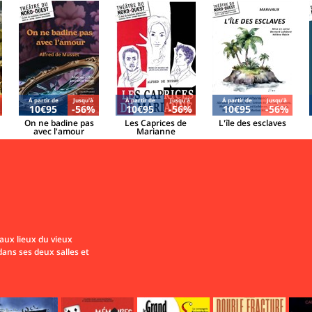
Á partir de
Jusqu'à
Á partir de
Jusqu'à
Á partir de
Jusqu'à
10€95
-56%
10€95
-56%
10€95
-56%
On ne badine pas
Les Caprices de
L'île des esclaves
avec l'amour
Marianne
aux lieux du vieux
 dans ses deux salles et