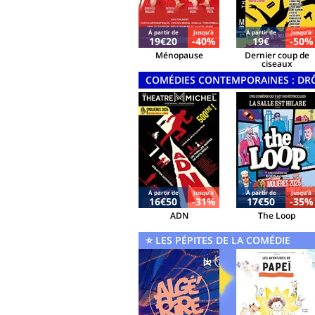
Á partir de
Jusqu'à
Á partir de
Jusqu'à
19€20
-40%
19€
-50%
Ménopause
Dernier coup de
ciseaux
COMÉDIES CONTEMPORAINES : DR
Á partir de
Jusqu'à
Á partir de
Jusqu'à
16€50
-31%
17€50
-35%
ADN
The Loop
⭐ LES PÉPITES DE LA COMÉDIE