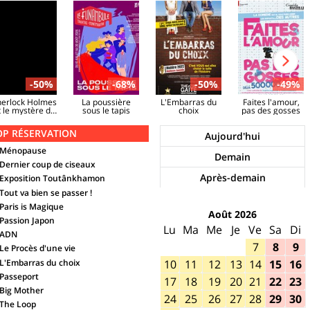
-50%
-68%
-50%
-49%
herlock Holmes
La poussière
L'Embarras du
Faites l'amour,
t le mystère de
sous le tapis
choix
pas des gosses
la vallée de
Boscombe
OP RÉSERVATION
Aujourd'hui
Ménopause
Demain
Dernier coup de ciseaux
Après-demain
Exposition Toutânkhamon
Tout va bien se passer !
Paris is Magique
Août 2026
Passion Japon
Lundi
Lu
Mardi
Ma
Mercredi
Me
Jeudi
Je
Vendredi
Ve
Samedi
Sa
Dim
Di
ADN
7
8
9
Le Procès d'une vie
L'Embarras du choix
10
11
12
13
14
15
16
Passeport
17
18
19
20
21
22
23
Big Mother
24
25
26
27
28
29
30
The Loop