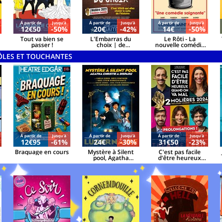
Á partir de
Jusqu'à
Á partir de
Jusqu'à
Á partir de
Jusqu'à
12€50
-50%
20€
-42%
14€
-50%
Tout va bien se
L'Embarras du
Le Rôti - La
passer !
choix | de
nouvelle comédie
Sébastien
d'Amanda Sthers
ÔLES ET TOUCHANTES
Azzopardi et Sacha
Danino
Á partir de
Jusqu'à
Á partir de
Jusqu'à
Á partir de
Jusqu'à
12€95
-61%
24€
-30%
31€50
-23%
Braquage en cours
Mystère à Silent
C'est pas facile
pool, Agatha
d'être heureux
Christie a disparu
quand on va mal