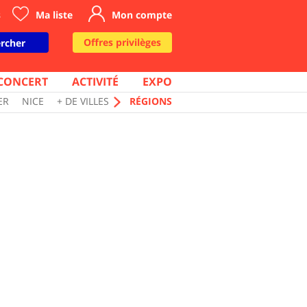
s
Ma liste
Mon compte
Offres privilèges
rcher
CONCERT
ACTIVITÉ
EXPO
ER
NICE
+ DE VILLES
RÉGIONS