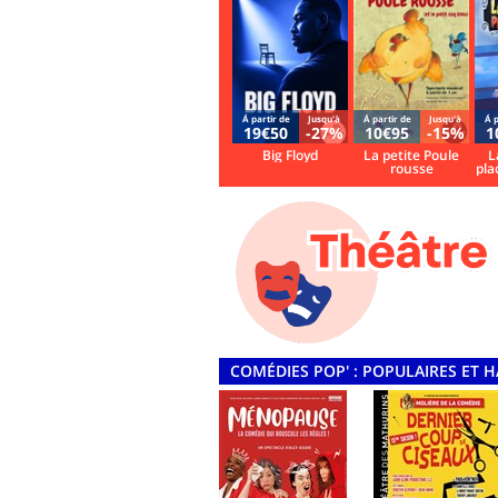
Á partir de
Jusqu'à
Á partir de
Jusqu'à
Á p
19€50
-27%
10€95
-15%
1
Big Floyd
La petite Poule
L
rousse
pla
COMÉDIES POP' : POPULAIRES ET 