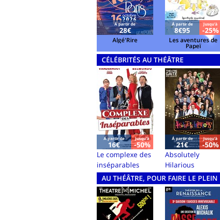
Á partir de
Á partir de
Jusqu'à
28€
8€95
-25%
Algé'Rire
Les aventures de
Papeï
CÉLÉBRITÉS AU THÉÂTRE
Á partir de
Jusqu'à
Á partir de
Jusqu'à
16€
-50%
21€
-50%
Le complexe des
Absolutely
inséparables
Hilarious
AU THÉÂTRE, POUR FAIRE LE PLEI