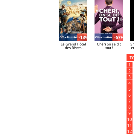
-13%
-57%
Offre limitée
Offre limitée
Le Grand Hôtel
Chéri on se dit
S
des Rêves
tout !
e
présente : Jules
Verne, Le
T
Voyage
Extraordinaire