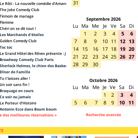
31
Le Rôti - La nouvelle comédie d'Amanda Sthers
The Joke Comedy Club
Témoin de mariage
Septembre 2026
Flemme
Lundi
Lu
Mardi
Ma
Mercredi
Me
Jeudi
Je
Vendredi
Ve
Samedi
Sa
Dim
Di
Chéri on se dit tout !
1
2
3
4
5
6
Les Marchands d'étoiles
7
8
9
10
11
12
13
Golden Comedy Club
Toc toc
14
15
16
17
18
19
20
Le Grand Hôtel des Rêves présente : Jules Verne, Le Voyage Extraordinaire
21
22
23
24
25
26
27
Broadway Comedy Club Paris
28
29
30
Sherlock Holmes, le chien des Baskerville
Dîner de Famille
Tu t'laisses aller !
Octobre 2026
Un soir sans fin !
Lundi
Lu
Mardi
Ma
Mercredi
Me
Jeudi
Je
Vendredi
Ve
Samedi
Sa
Dim
Di
Braquage en cours
1
2
3
4
Ce soir ou jamais
5
6
7
8
9
10
11
Le Porteur d'Histoire
Antonin Ecce dans Boum boum
Recherche avancée
e des meilleures réservations
»
TE