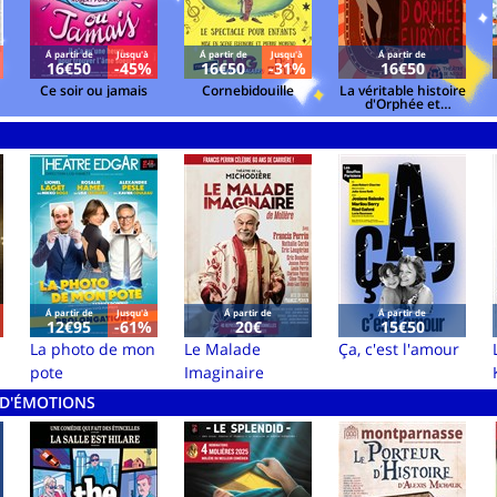
Á partir de
Jusqu'à
Á partir de
Jusqu'à
Á partir de
16€50
-45%
16€50
-31%
16€50
Ce soir ou jamais
Cornebidouille
La véritable histoire
d'Orphée et
Eurydice
Á partir de
Jusqu'à
Á partir de
Á partir de
12€95
-61%
20€
15€50
La photo de mon
Le Malade
Ça, c'est l'amour
pote
Imaginaire
N D'ÉMOTIONS