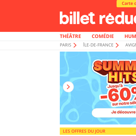
Carte 
THÉÂTRE
COMÉDIE
HUM
PARIS
ÎLE-DE-FRANCE
AVI
LES OFFRES DU JOUR