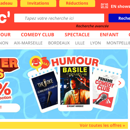
cadeau
Invitations
Réductions
EN show
Reche
Recherche avancée
OUR
COMEDY CLUB
SPECTACLE
ENFANT
GNON
AIX-MARSEILLE
BORDEAUX
LILLE
LYON
MONTPELLI
Voir toutes les offres
»