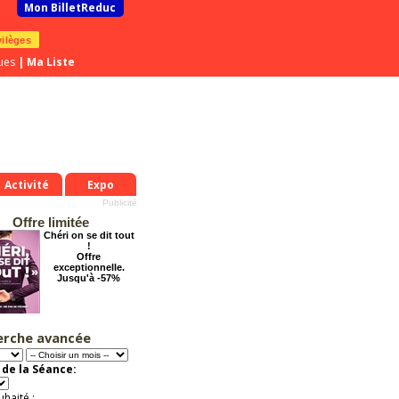
Mon BilletReduc
vilèges
ues
|
Ma Liste
Activité
Expo
Offre limitée
Chéri on se dit tout
!
Offre
exceptionnelle.
Jusqu'à -57%
erche avancée
Grosse ambiance
Offre
exceptionnelle.
de la Séance:
Jusqu'à -54%
uhaité :