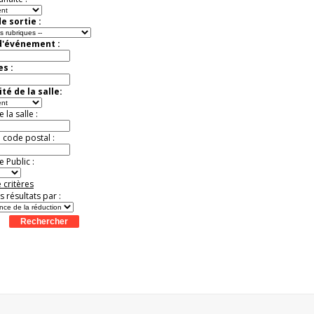
e sortie :
d'événement :
es :
té de la salle:
la salle :
u code postal :
 Public :
 critères
es résultats par :