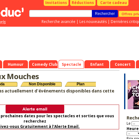
Invitations
Réductions
Carte cadeau
Offres pri
ris
Recherche avancée
|
Les nouveautés
|
Dernières critiq
Humour
Comedy Club
Spectacle
Enfant
Concert
ux Mouches
nda
Non Disponible
Plan
as actuellement d'événements disponibles dans cette
 prochaines dates pour les spectacles et sorties que vous
Rech
recherchez
Le
rivez-vous Gratuitement à l'Alerte Email.
Heure 
Prix so