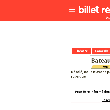
Bouton
menu
principale
Pa
Théâtre
Comédie
Batea
Age
Désolé, nous n'avons p
rubrique
Pour être informé des
Insc