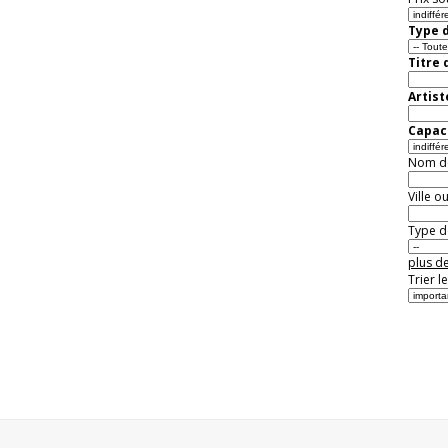
Type d
Titre 
Artist
Capaci
Nom de 
Ville o
Type de
plus de
Trier l