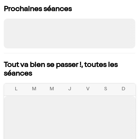
Prochaines séances
Tout va bien se passer !, toutes les
séances
L
M
M
J
V
S
D