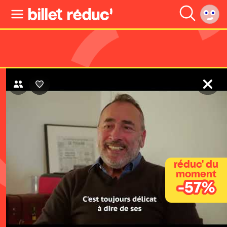
réduc' du
moment
-57%