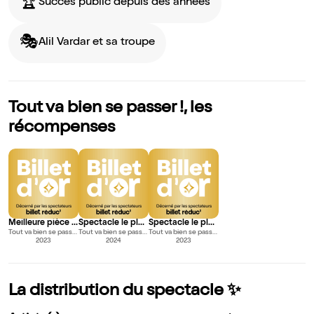
🏆️
Succès public depuis des années
🎭
Alil Vardar et sa troupe
Tout va bien se passer !, les
récompenses
Meilleure pièce qui fait rire
Spectacle le plus vendu de l’année (prix special)
Spectacle le plus vendu de l’année (prix special)
Tout va bien se passer !
Tout va bien se passer !
Tout va bien se passer !
2023
2024
2023
La distribution du spectacle ✨