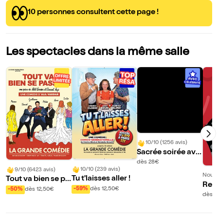
10 personnes consultent cette page !
Les spectacles dans la même salle
10/10 (1256 avis)
Sacrée soirée ave
c Alil Vardar !
dès 28€
10/10 (239 avis)
9/10 (6423 avis)
Nouve
Tu t'laisses aller !
Tout va bien se pa
Rest
sser !
-59%
dès 12,50€
-50%
dès 12,50€
oda
dès 1