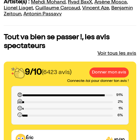
Artiste(s) :
Mehdi Mohand
,
Ryad BaxX
,
Arsène Mosca
,
Lionel Liaget
,
Guillaume Carcaud
,
Vincent Aze
,
Benjamin
Zeitoun
,
Antonin Passavy
Tout va bien se passer !, les avis
spectateurs
Voir tous les avis
9/10
(6423 avis)
Donner mon avis
Connecte-toi pour donner ton avis !
😍
91%
🤗
2%
😐
1%
🙁
6%
Éric