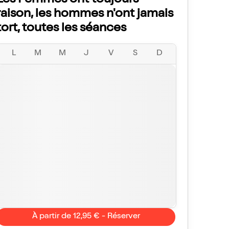
Les Femmes ont toujours
raison, les hommes n'ont jamais
tort, toutes les séances
L
M
M
J
V
S
D
À partir de 12,95 € - Réserver