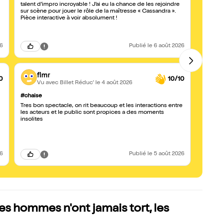
talent d’impro incroyable ! J’ai eu la chance de les rejoindre
avec le public. Act
sur scène pour jouer le rôle de la maîtresse « Cassandra ».
embar
Pièce interactive à voir absolument !
26
Publié
le 6 août 2026
flmr
0
10/10
Vu avec Billet Réduc'
le 4 août 2026
#chaise
TOP 
Tres bon spectacle, on rit beaucoup et les interactions entre
Un ex
les acteurs et le public sont propices a des moments
fin, o
insolites
excell
vous 
les i
26
Publié
le 5 août 2026
es hommes n'ont jamais tort, les