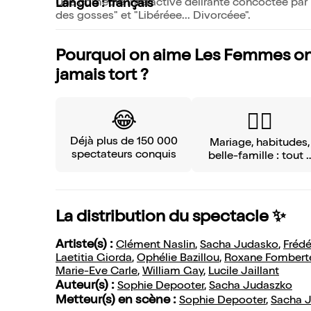
Une comédie interactive délirante concoctée par l
Langue : français
des gosses" et "Libéréee... Divorcéee".
Pourquoi on aime Les Femmes ont
jamais tort ?
😂
👰‍♀️
Déjà plus de 150 000
Mariage, habitudes,
spectateurs conquis
belle-famille : tout 
passe
La distribution du spectacle ✨
Artiste(s) :
Clément Naslin
,
Sacha Judasko
,
Frédé
Laetitia Giorda
,
Ophélie Bazillou
,
Roxane Fombert
Marie-Eve Carle
,
William Gay
,
Lucile Jaillant
Auteur(s) :
Sophie Depooter
,
Sacha Judaszko
Metteur(s) en scène :
Sophie Depooter
,
Sacha 