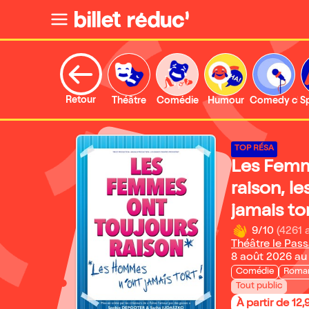
Retour
Théâtre
Comédie
Humour
Comedy clu
S
TOP RÉSA
Les Femm
raison, l
jamais to
9/10
(4261 
Théâtre le Pass
8 août 2026 au 
Comédie
Roma
Tout public
À partir de 12,