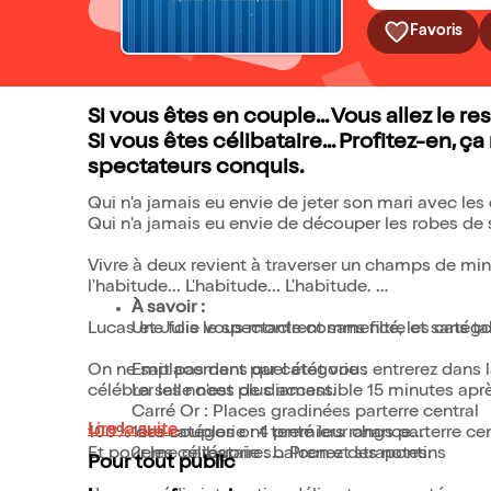
Favoris
Si vous êtes en couple... Vous allez le res
Si vous êtes célibataire... Profitez-en, ç
spectateurs conquis.
Qui n'a jamais eu envie de jeter son mari avec l
Qui n'a jamais eu envie de découper les robes d
Vivre à deux revient à traverser un champs de mines
l'habitude... L'habitude... L'habitude.
À savoir :
Lucas et Julie vous montrent sans filtre et sans 
Une fois le spectacle commencé, les catégor
On ne sait pas dans quel état vous entrerez dans la
Emplacement par catégorie :
célébrer les noces de diamant.
La salle n'est plus accessible 15 minutes apr
Carré Or : Places gradinées parterre central
Lire la suite
100% des couples ont tenté leur chance...
1ere catégorie : 4 premiers rangs parterre cen
Et pour les célibataires... Prenez des notes.
2eme catégorie : balcon et strapontins
Pour tout public