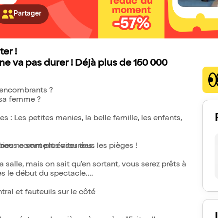
réduc' du
moment
Partager
-57%
ter !
a ne va pas durer ! Déjà plus de 150 000
es encombrants ?
e sa femme ?
 : Les petites manies, la belle famille, les enfants,
tabous comment éviter tous les pièges !
ies ne sont plus assurées.
 salle, mais on sait qu'en sortant, vous serez prêts à
ès le début du spectacle.
tral et fauteuils sur le côté