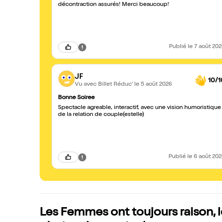
décontraction assurés! Merci beaucoup!
Publié
le 7 août 20
JF
10/1
Vu avec Billet Réduc'
le 5 août 2026
Bonne Soiree
Spectacle agreable, interactif, avec une vision humoristique
de la relation de couple(estelle)
Publié
le 6 août 20
Les Femmes ont toujours raison, l