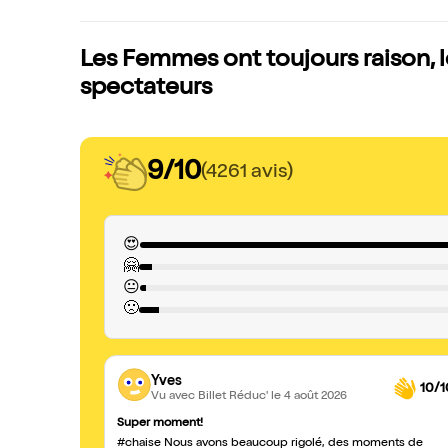
Les Femmes ont toujours raison, l
spectateurs
9/10
(4261 avis)
😍
🤗
😐
🙁
Yves
10/1
Vu avec Billet Réduc'
le 4 août 2026
Super moment!
#chaise Nous avons beaucoup rigolé, des moments de