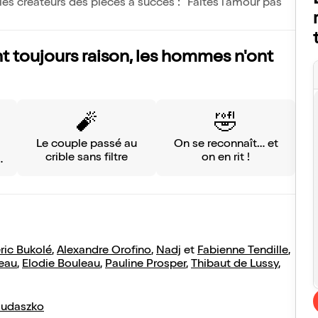
es créateurs des pièces à succès : "Faites l'amour pas
 toujours raison, les hommes n'ont
🧨
🤣
Le couple passé au
On se reconnaît… et
crible sans filtre
on en rit !
y
ric Bukolé
,
Alexandre Orofino
,
Nadj
et
Fabienne Tendille
,
eau
,
Elodie Bouleau
,
Pauline Prosper
,
Thibaut de Lussy
,
Judaszko