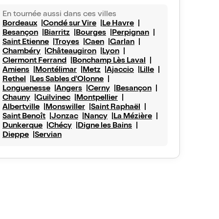
En tournée aussi dans ces villes
Bordeaux
Condé sur Vire
Le Havre
Besançon
Biarritz
Bourges
Perpignan
Saint Etienne
Troyes
Caen
Garlan
Chambéry
Châteaugiron
Lyon
Clermont Ferrand
Bonchamp Lès Laval
Amiens
Montélimar
Metz
Ajaccio
Lille
Rethel
Les Sables d'Olonne
Longuenesse
Angers
Cerny
Besançon
Chauny
Guilvinec
Montpellier
Albertville
Monswiller
Saint Raphaël
Saint Benoît
Jonzac
Nancy
La Mézière
Dunkerque
Chécy
Digne les Bains
Dieppe
Servian
Virginie
84Voilier
10/10
Vu avec Billet Réduc'
le 8 févr. 2025
Vu avec Bill
is
Le rire assuré
 pièce remplie d’humour de légèreté et d’interaction
Une vraie rigolade