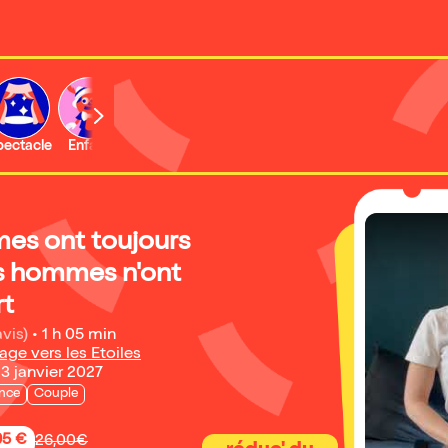
b
pectacle
Enfant
Concert
Activité
Expo et musée
es ont toujours
es hommes n'ont
rt
avis)
•
1 h 05 min
age vers les Etoiles
3 janvier 2027
nce
Couple
95 €
26,00€