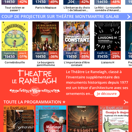
14€50
-42%
17€50
-49%
20€
-42%
14€50
-48%
1
Tout va bien se
Paris is Magique
L'Embarras du choix
Le Rôti - La nouvelle
passer !
| de Sébastien
comédie d'Amanda
Azzopardi et Sacha
Sthers
COUP DE PROJECTEUR SUR THÉÂTRE MONTMARTRE GALABRU
Danino
V
»
Á partir de
Jusqu'à
Á partir de
Jusqu'à
Á partir de
Jusqu'à
Á partir de
Jusqu'à
Á pa
16€50
-31%
16€50
-36%
15€50
-35%
15€50
-29%
1
Cornebidouille
Le bourgeois
L'importance d'être
Liaisons H
Pie
gentilhomme
constant
to
qu
Le Théâtre Le Ranelagh, classé à
l'inventaire supplémentaire des
monuments historiques depuis 1977
est un trésor d'architecture avec ses
ornements en…
Je découvre
TOUTE LA PROGRAMMATION ⭐
Vo
»