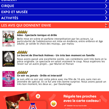
liste
la
Ouvrir
CIRQUE
liste
la
Ouvrir
EXPO ET MUSÉE
liste
la
Ouvrir
ACTIVITÉS
liste
la
Ouvrir
LES AVIS QUI DONNENT ENVIE
Li
»
liste
la
liste
Ados
- Spectacle tonique et drôle
Belle mise en scène et parfaite interprétation par les acteurs. La
particularité de l'adolescence est mise en évidence, entre enfance et âge
adulte. Je valide le choix des musiqu..
par malou
Le Secret de Sherlock Holmes
- Un très bon moment en famille
Nous avons passé une excellente soirée. Les comédiens sont très bons et la
pièce originale. Le spectacle en valait vraiment le coup. Nous espérons les
revoir sur un autre projet...
par Muriel et Florian
Ce soir ou jamais
- Drôle et interactif
Je suis allé ce soir voir cette pièce avec ma fille de 16 ans, sans rien en
attendre de spécial. Et ce fut une très bonne surprise. Nous avons passé un
très bon moment, les deux ac..
par Daulemage