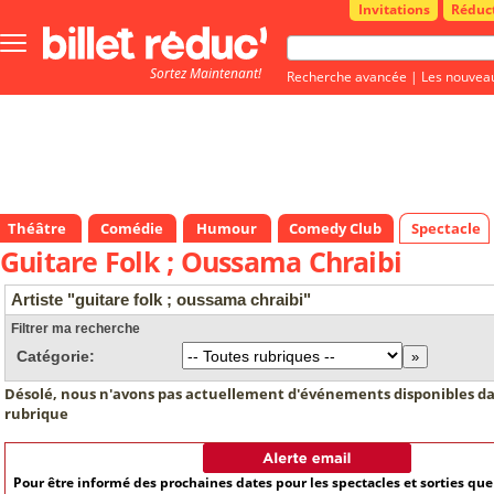
Invitations
Réduc
Bouton
menu
Sortez Maintenant!
principale
Recherche avancée
|
Les nouvea
Théâtre
Comédie
Humour
Comedy Club
Spectacle
Guitare Folk ; Oussama Chraibi
Artiste "guitare folk ; oussama chraibi"
Filtrer ma recherche
Catégorie:
Désolé, nous n'avons pas actuellement d'événements disponibles da
rubrique
Pour être informé des prochaines dates pour les spectacles et sorties qu