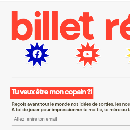
Tu veux être mon copain ?!
Reçois avant tout le monde nos idées de sorties, les nouv
A toi de jouer pour impressionner ta moitié, ta mère ou ta
S’inscrire S’inscrire S