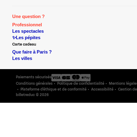
Une question ?
Professionnel
Les spectacles
✨Les pépites
Carte cadeau
Que faire à Paris ?
Les villes
Paiements sécurisés
Conditions générales
Politique de confidentialité
Mentions légale
Plateforme d'éthique et de conformité
Accessibilité
Gestion de
billetreduc ©
2026