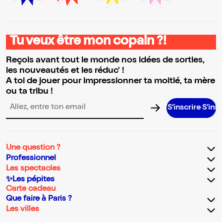
Tu veux être mon copain ?!
Reçois avant tout le monde nos idées de sorties,
les nouveautés et les réduc' !
A toi de jouer pour impressionner ta moitié, ta mère
ou ta tribu !
S’inscrire S’inscrire S’ins
Adresse email pour la newsletter
Une question ?
Professionnel
Les spectacles
✨Les pépites
Carte cadeau
Que faire à Paris ?
Les villes