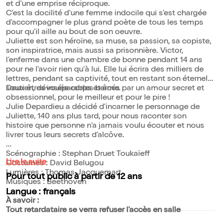
et d'une emprise réciproque.
C'est la docilité d'une femme indocile qui s'est chargée
d'accompagner le plus grand poète de tous les temps
pour qu'il aille au bout de son oeuvre.
Juliette est son héroïne, sa muse, sa passion, sa copiste,
son inspiratrice, mais aussi sa prisonnière. Victor,
l'enferme dans une chambre de bonne pendant 14 ans
pour ne l'avoir rien qu'à lui. Elle lui écrira des milliers de
lettres, pendant sa captivité, tout en restant son éternel
soutien, dévouée corps et âme.
Deux êtres inséparables bercés par un amour secret et
obsessionnel, pour le meilleur et pour le pire !
Julie Depardieu a décidé d'incarner le personnage de
Juliette, 140 ans plus tard, pour nous raconter son
histoire que personne n'a jamais voulu écouter et nous
livrer tous leurs secrets d'alcôve.
Scénographie : Stephan Druet Toukaïeff
Lire la suite
Costumes : David Belugou
Lumières : Thomas Jacquemart
Pour tout public à partir de 12 ans
Musiques : Beethoven
Langue : français
À savoir :
Tout retardataire se verra refuser l'accès en salle