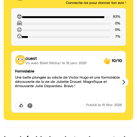
Connecte-toi pour donner ton avis !
😍
93%
🤗
0%
😐
0%
🙁
7%
ouest
10/10
Vu avec Billet Réduc'
le 16 janv. 2026
Formidable
To
Une belle plongée au siècle de Victor Hugo et une formidable
Mo
découverte de la vie de Juliette Drouet. Magnifique et
que 
émouvante Julie Depardieu. Bravo !
re
pl
ab
amour. Julie Depardi
ém
Publié
le 15 févr. 2026