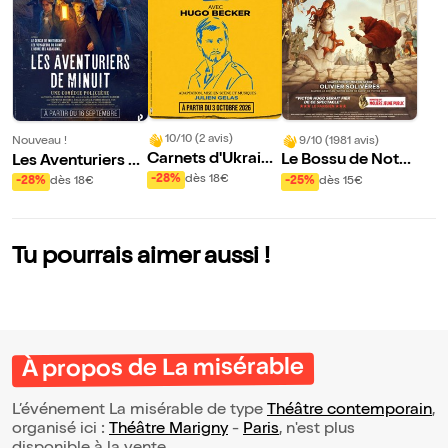
10/10 (2 avis)
9/10 (1981 avis)
Nouveau !
Carnets d'Ukraine
Le Bossu de Notre
Les Aventuriers d
| avec Hugo Beck
Dame
e Minuit
-28%
dès 18€
-25%
dès 15€
-28%
dès 18€
er
Tu pourrais aimer aussi !
À propos de La misérable
L’événement La misérable de type
Théâtre contemporain
,
organisé ici :
Théâtre Marigny
-
Paris
, n'est plus