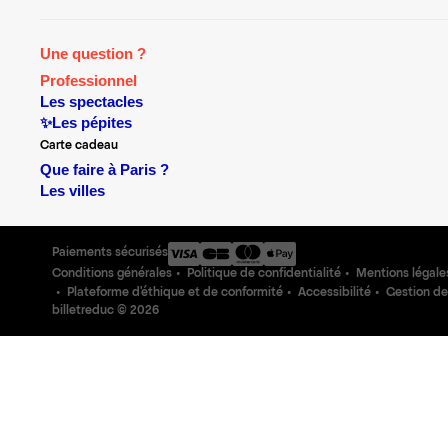
Une question ?
Professionnel
Les spectacles
✨Les pépites
Carte cadeau
Que faire à Paris ?
Les villes
Paiements sécurisés
Conditions générales
Politique de confidentialité
Mentions légale
Plateforme d'éthique et de conformité
Accessibilité
Gestion de
billetreduc ©
2026