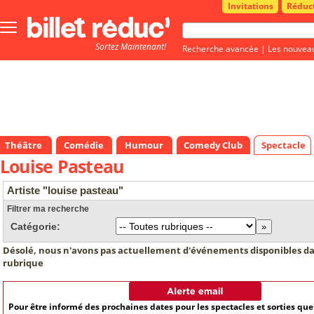
Invitations
Réduc
Bouton
menu
Sortez Maintenant!
principale
Recherche avancée
|
Les nouvea
Théâtre
Comédie
Humour
Comedy Club
Spectacle
Louise Pasteau
Artiste "louise pasteau"
Filtrer ma recherche
Catégorie:
Désolé, nous n'avons pas actuellement d'événements disponibles da
rubrique
Pour être informé des prochaines dates pour les spectacles et sorties qu