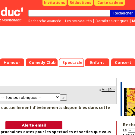
Invitations
Réductions
Carte cadeau
z Maintenant!
Recherche avancée
|
Les nouveautés
|
Dernières critiques
|
M
Humour
Comedy Club
Spectacle
Enfant
Concert
»
Modifier
as actuellement d'événements disponibles dans cette
Rech
Le
 prochaines dates pour les spectacles et sorties que vous