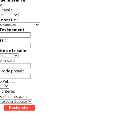
de la Séance:
exceptionnelle.
Jusqu'à -56%
uhaité :
e sortie :
d'événement :
es :
té de la salle:
la salle :
u code postal :
 Public :
 critères
es résultats par :