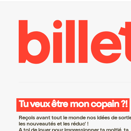
Tu veux être mon copain ?!
Reçois avant tout le monde nos idées de sorti
les nouveautés et les réduc' !
A toi de jouer pour impressionner ta moitié, ta