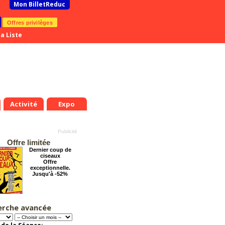
Mon BilletReduc
Offres privilèges
a Liste
Activité
Expo
Offre limitée
Dernier coup de
ciseaux
Offre
exceptionnelle.
Jusqu'à -52%
erche avancée
Pourquoi les
femmes aiment les
connards ?
Offre