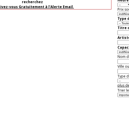
Heure 
recherchez
rivez-vous Gratuitement à l'Alerte Email.
Prix so
Type d
Titre 
Artist
Capaci
Nom de 
Ville o
Type de
plus de
Trier l