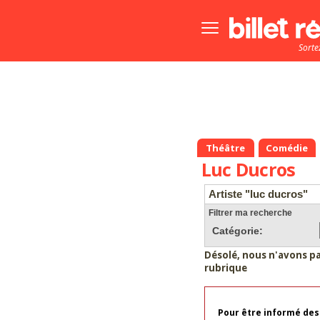
Bouton
menu
Sorte
principale
Théâtre
Comédie
Luc Ducros
Artiste "luc ducros"
Filtrer ma recherche
Catégorie:
Désolé, nous n'avons p
rubrique
Pour être informé des