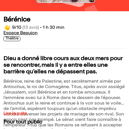
Bérénice
9/10
(13 avis)
•
1 h 30 min
Espace Beaujon
Théâtre
Dieu a donné libre cours aux deux mers pour
se rencontrer, mais il y a entre elles une
barrière qu'elles ne dépassent pas.
Bérénice, reine de Palestine, est secrètement aimée par
Antiochus, le roi de Comagène. Titus, après avoir assiégé
Jérusalem, voit Bérénice et en tombe amoureux. Il
l'emmène avec lui à Rome dans le dessein de l'épouser.
Antiochus suit la reine et continue à la voir sous le voile
de l'amitié, espérant toujours qu'un obstacle imprévu
Lire la suite
viendra traverser les projets de mariage de son rival. Son
espoir n'est pas trompé. Le sénat vient faire connaître à
Pour tout public
l'empereur Titus que les Romains se refusent à accepter