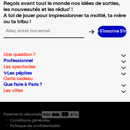
Reçois avant tout le monde nos idées de sorties,
les nouveautés et les réduc' !
A toi de jouer pour impressionner ta moitié, ta mère
ou ta tribu !
S’inscrire S’inscrire
Adresse email pour la newsletter
Une question ?
Professionnel
Les spectacles
✨Les pépites
Carte cadeau
Que faire à Paris ?
Les villes
Paiements sécurisés
Conditions générales
Politique de confidentialité