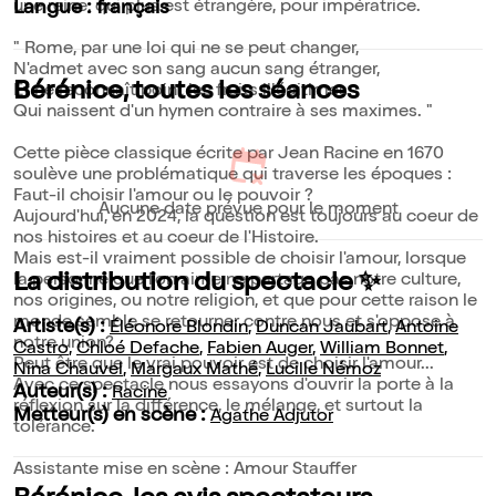
une reine, qui plus est étrangère, pour impératrice.
Langue : français
" Rome, par une loi qui ne se peut changer,
N'admet avec son sang aucun sang étranger,
Bérénice, toutes les séances
Et ne reconnaît point les fruits illégitimes
Qui naissent d'un hymen contraire à ses maximes. "
Cette pièce classique écrite par Jean Racine en 1670
soulève une problématique qui traverse les époques :
Faut-il choisir l'amour ou le pouvoir ?
Aucune date prévue pour le moment
Aujourd'hui, en 2024, la question est toujours au coeur de
nos histoires et au coeur de l'Histoire.
Mais est-il vraiment possible de choisir l'amour, lorsque
La distribution du spectacle ✨
la personne que l'on aime ne partage pas notre culture,
nos origines, ou notre religion, et que pour cette raison le
monde semble se retourner contre nous et s'oppose à
Artiste(s) :
Éléonore Blondin
,
Duncan Jaubart
,
Antoine
notre union?
Castro
,
Chloé Defache
,
Fabien Auger
,
William Bonnet
,
Peut être que le vrai pouvoir est de choisir l'amour...
Nina Chauvel
,
Margaux Mathé
,
Lucille Némoz
Avec ce spectacle nous essayons d'ouvrir la porte à la
Auteur(s) :
Racine
réflexion sur la différence, le mélange, et surtout la
Metteur(s) en scène :
Agathe Adjutor
tolérance.
Assistante mise en scène : Amour Stauffer