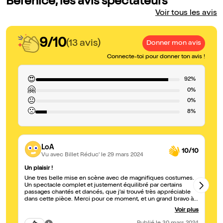
Bérénice, les avis spectateurs
Voir tous les avis
9/10
(13 avis)
Donner mon avis
Connecte-toi pour donner ton avis !
😍
92%
🤗
0%
😐
0%
🙁
8%
LoA
10/10
Vu avec Billet Réduc'
le 29 mars 2024
Un plaisir !
Ma
Une tres belle mise en scène avec de magnifiques costumes.
Un
Un spectacle complet et justement équilibré par certains
Le
passages chantés et dancés, que j'ai trouvé très appréciable
in
dans cette pièce. Merci pour ce moment, et un grand bravo à
pe
toute votre équipe !
d'
Voir plus