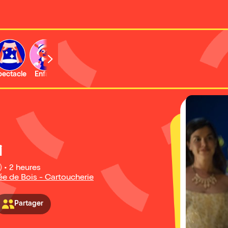
b
pectacle
Enfant
Concert
Activité
Expo et musée
i
)
•
2 heures
ée de Bois - Cartoucherie
Partager