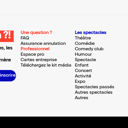
Une question ?
Les spectacles
 ?!
FAQ
Théâtre
Assurance annulation
Comédie
s, les
Professionnel
Comedy club
Espace pro
Humour
 mère
Cartes entreprise
Spectacle
Téléchargez le kit média
Enfant
Concert
S’inscrire S’inscrire S’inscrire S’inscrire S’inscrire S’inscrire S’inscrire S’inscrire S’inscrire S’inscrire S’inscrire S’inscrire
Activité
Expo
Spectacles passés
Autres spectacles
Autres