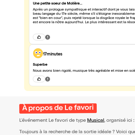
Une petite soeur de Molière...
Après un prologue sympathique et interactif dont je vous laiss
beau langage du 17e siècle, même s'il s'éloigne inexorablement 
est "bien en cour", puis rejeté lorsque la disgrâce royale le 
est encore la nôtre aujourd'hui. Le plus intéressant est la r
personnage de Lindamire, d'abord plutôt banale mais qui se
intermèdes instrumentaux et chantés ajoutent au charme de la
mettre en valeur le texte et le récit. Une jolie découverte qu'
17minutes
Superbe
Nous avons bien rigolé, musique très agréable et mise en scèn
À propos de Le favori
L’événement Le favori de type
Musical
, organisé ici 
Toujours à la recherche de la sortie idéale ? Voici qu