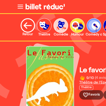
Retour
Théâtre
Comédie
Humour
Comedy clu
S
Le favor
9/10
(4 avis
Théâtre de l'Ep
Théâtre
Favoris