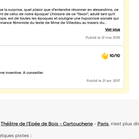
e la surprise, quel plaisir que d'entendre résonner en alexandrins, ce
de celui de notre époque! L'histoire de ce "favori", adulé tant qu'il
frappe, est de toutes les époques et souligne une hypocrisie sociale qui
ésonnance féministe du texte de Mme de Villedieu au travers du
 révèle ensuite bien trempé et même audacieux pour l'époque. Les
Voir plus
 pièce et le jeu des acteurs, tantôt dramatique, tantôt comique, sait
il serait dommage de laisser passer!
Publié
le 12 mai 2019
10/10
e inventive. A conseiller.
Publié
le 21 avr. 2017
:
Théâtre de l'Epée de Bois - Cartoucherie
-
Paris
, n'est plus d
elques pistes :