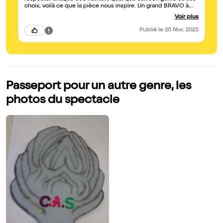
choix, voilà ce que la pièce nous inspire. Un grand BRAVO à
pe
Antonia pour sa grande justesse, ainsi qu'à toute la troupe.
Voir plus
Publié
le 20 févr. 2023
Passeport pour un autre genre, les
photos du spectacle