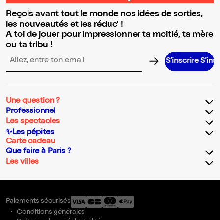
Reçois avant tout le monde nos idées de sorties,
les nouveautés et les réduc' !
A toi de jouer pour impressionner ta moitié, ta mère
ou ta tribu !
S’inscrire S’inscrire S’in
Adresse email pour la newsletter
Une question ?
Professionnel
Les spectacles
✨Les pépites
Carte cadeau
Que faire à Paris ?
Les villes
Paiements sécurisés
Conditions générales