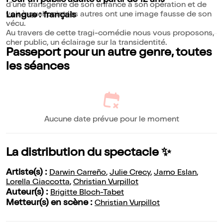
Pour un public adulte à partir de 12 ans
d'une transgenre de son enfance à son opération et de
voir à quel point les autres ont une image fausse de son
Langue : français
vécu.
Au travers de cette tragi-comédie nous vous proposons,
cher public, un éclairage sur la transidentité.
Passeport pour un autre genre, toutes
les séances
Aucune date prévue pour le moment
La distribution du spectacle ✨
Artiste(s) :
Darwin Carreño
,
Julie Crecy
,
Jarno Eslan
,
Lorella Giaccotta
,
Christian Vurpillot
Auteur(s) :
Brigitte Bloch-Tabet
Metteur(s) en scène :
Christian Vurpillot