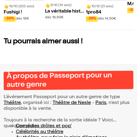
M.C
9/10 (14 avis)
10/10 (203 avis)
10/10 (21 avis)
era
-39
La véritable histoi
Fushigi !
1pro84
re d'Orphée et Eur
dès 16,50€
-30%
dès 18€
-39%
dès 14,50€
ydice
Tu pourrais aimer aussi !
À propos de Passeport pour un
autre genre
L’événement Passeport pour un autre genre de type
Théâtre
, organisé ici :
Théâtre de Nesle
-
Paris
, n'est plus
disponible à la vente.
Toujours à la recherche de la sortie idéale ? Voici
quelques pistes :
Comédies drôles et pop’
Célébrités au théâtre