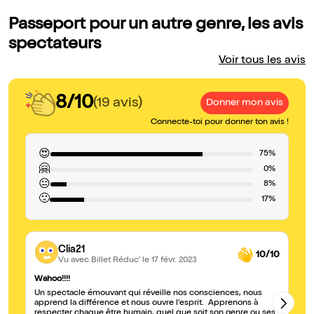
Passeport pour un autre genre, les avis
spectateurs
Voir tous les avis
8/10
(19 avis)
Donner mon avis
Connecte-toi pour donner ton avis !
😍
75%
🤗
0%
😐
8%
🙁
17%
Clia21
10/10
Vu avec Billet Réduc'
le 17 févr. 2023
Wahoo!!!!
Pi
Un spectacle émouvant qui réveille nos consciences, nous
Un
apprend la différence et nous ouvre l'esprit. Apprenons à
co
respecter chaque être humain, quel que soit son genre ou ses
bu