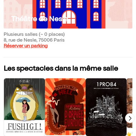
Théâtre de Nesle
Plusieurs salles (~ 0 places)
8, rue de Nesle, 75006 Paris
Réserver un parking
Les spectacles dans la même salle
10