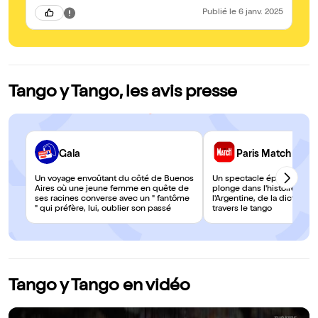
av
Publié
le 6 janv. 2025
dé
Tango y Tango, les avis presse
Gala
Paris Match
Un voyage envoûtant du côté de Buenos
Un spectacle époustouflan
Aires où une jeune femme en quête de
plonge dans l'histoire réce
ses racines converse avec un " fantôme
l'Argentine, de la dictature a
" qui préfère, lui, oublier son passé
travers le tango
Tango y Tango en vidéo