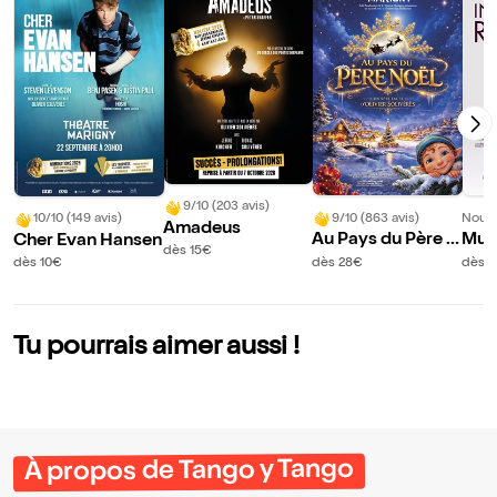
9/10 (203 avis)
9/10 (863 avis)
Nouve
10/10 (149 avis)
Amadeus
Au Pays du Père N
Muri
Cher Evan Hansen
dès 15€
oël
Infi
dès 28€
dès 1
dès 10€
Tu pourrais aimer aussi !
À propos de Tango y Tango