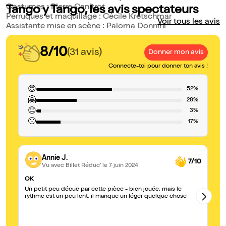
Costumes : Pierre Canitrot
Tango y Tango, les avis spectateurs
Perruques et maquillage : Cécile Kretschmar
Voir tous les avis
Assistante mise en scène : Paloma Donnini
8/10
(31 avis)
Donner mon avis
Connecte-toi pour donner ton avis !
😍
52%
🤗
28%
😐
3%
🙁
17%
Annie J.
7/10
Vu avec Billet Réduc'
le 7 juin 2024
OK
Be
Un petit peu décue par cette pièce - bien jouée, mais le
C'
rythme est un peu lent, il manque un léger quelque chose
no
la
le
vé
so