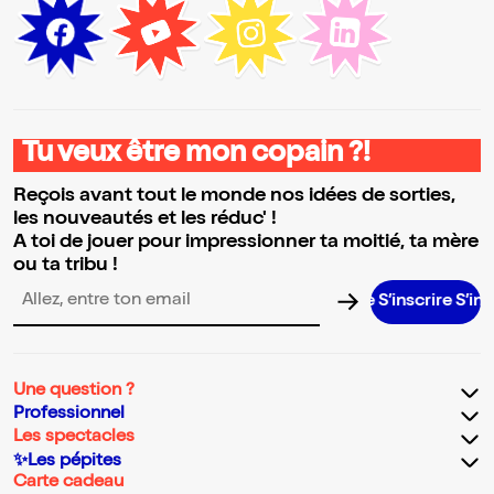
Tu veux être mon copain ?!
Reçois avant tout le monde nos idées de sorties,
les nouveautés et les réduc' !
A toi de jouer pour impressionner ta moitié, ta mère
ou ta tribu !
S’inscrire S’inscrire S’in
Adresse email pour la newsletter
Une question ?
Professionnel
Les spectacles
✨Les pépites
Carte cadeau