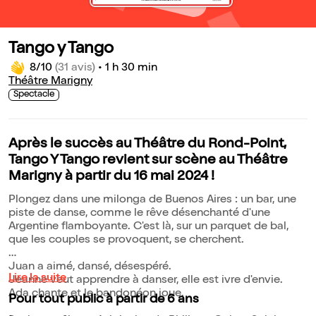
Tango y Tango
8/10
(31 avis)
•
1 h 30 min
Théâtre Marigny
Spectacle
Après le succès au Théâtre du Rond-Point,
Tango Y Tango revient sur scène au Théâtre
Marigny à partir du 16 mai 2024 !
Plongez dans une milonga de Buenos Aires : un bar, une
piste de danse, comme le rêve désenchanté d'une
Argentine flamboyante. C'est là, sur un parquet de bal,
que les couples se provoquent, se cherchent.
Juan a aimé, dansé, désespéré.
Lire la suite
Jeanne veut apprendre à danser, elle est ivre d'envie.
Ada chante et le bandonéon joue.
Pour tout public à partir de 6 ans