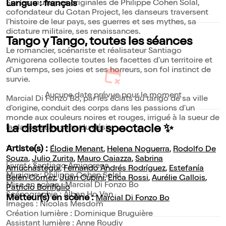
Sur les musiques originales de Philippe Cohen Solal,
Langue : français
cofondateur du Gotan Project, les danseurs traversent
l'histoire de leur pays, ses guerres et ses mythes, sa
dictature militaire, ses renaissances.
Tango y Tango, toutes les séances
Le romancier, scénariste et réalisateur Santiago
Amigorena collecte toutes les facettes d'un territoire et
d'un temps, ses joies et ses horreurs, son fol instinct de
survie.
Aucune date prévue pour le moment
Marcial Di Fonzo Bo, par les éclats du tango de sa ville
d'origine, conduit des corps dans les passions d'un
monde aux couleurs noires et rouges, irrigué à la sueur de
La distribution du spectacle ✨
la danse et au sang du désir.
--
Artiste(s) :
Élodie Menant
,
Helena Noguerra
,
Rodolfo De
Souza
,
Julio Zurita
,
Mauro Caiazza
,
Sabrina
Livret : Santiago Amigorena
Amuchástegui
,
Fernando Andrés Rodríguez
,
Estefanía
Musique : Philippe Cohen Solal
Belén Gómez
,
Juan Cupini
,
Erica Rossi
,
Aurélie Gallois
,
Mise en scène : Marcial Di Fonzo Bo
Patricio Bonfiglio
Scénographie : Alban Ho Van
Metteur(s) en scène :
Marcial Di Fonzo Bo
Images : Nicolas Mesdom
Création lumière : Dominique Bruguière
Assistant lumière : Anne Roudiy