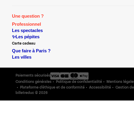
Une question ?
Professionnel
Les spectacles
✨Les pépites
Carte cadeau
Que faire à Paris ?
Les villes
Paiements sécurisés
Conditions générales
Politique de confidentialité
Mentions légale
Plateforme d'éthique et de conformité
Accessibilité
Gestion de
billetreduc ©
2026