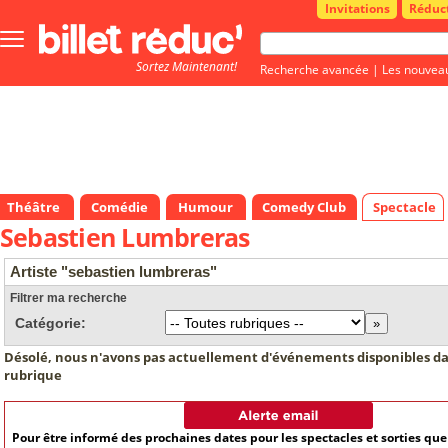
Invitations
Réduc
Bouton
menu
Sortez Maintenant!
principale
Recherche avancée
|
Les nouvea
Théâtre
Comédie
Humour
Comedy Club
Spectacle
Sebastien Lumbreras
Artiste "sebastien lumbreras"
Filtrer ma recherche
Catégorie:
Désolé, nous n'avons pas actuellement d'événements disponibles da
rubrique
Pour être informé des prochaines dates pour les spectacles et sorties qu