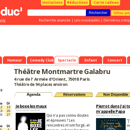
Invitations
Réductions
Carte cadeau
Offres pri
ris
Recherche avancée
|
Les nouveautés
|
Dernières critiq
Humour
Comedy Club
Spectacle
Enfant
Concert
Théâtre Montmartre Galabru
4 rue de l' Armée d'Orient, 75018 Paris
Théâtre de 94 places environ
es
Agenda
Réservations
Non Disponible
Sa
Di
Je boxe les maux
Pierrot dans J'ai 
12
13
Spectacle musical
m'appelle Papa
19
20
26
27
Qui n'a pas connu doutes
Seul(e) en Scène
et épreuves ? Les
"J
rencontres m'ont forgé, et
m
Sa
Di
3
4