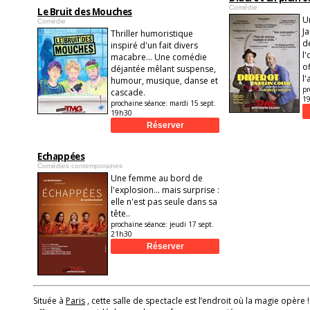
Comédie
Le Bruit des Mouches
U
Comédie
Ja
Thriller humoristique
d
inspiré d'un fait divers
l
macabre... Une comédie
o
déjantée mêlant suspense,
l'
humour, musique, danse et
pr
cascade.
1
prochaine séance:
mardi 15 sept.
19h30
Echappées
Comédies contemporaines
Une femme au bord de
l'explosion... mais surprise :
elle n'est pas seule dans sa
tête..
prochaine séance:
jeudi 17 sept.
21h30
Située à
Paris
, cette salle de spectacle est l’endroit où la magie opère !