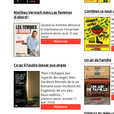
Combien ça vaut u
Mathieu Vervisch dans Les femmes
Comédies contemporain
d'abord !
S
Humour
ré
Quand un homme dénonce
e
le machisme en l'incarnant.
fi
prochaine séance:
jeudi 10 sept.
d
19h30
pr
se
Un air de famille
Comédies contemporain
Ce qu'il faudra laisser aux anges
U
Théâtre
s
"Rien n'échappe aux
f
regards des anges. Rien.
un
Gardiens éternels de la vie
pa
humaine nous récoltons les
pr
fragments de vos vies.
se
Nous veillons..."
prochaine séance:
vendredi 11
sept. 19h30
Diderot en plein 