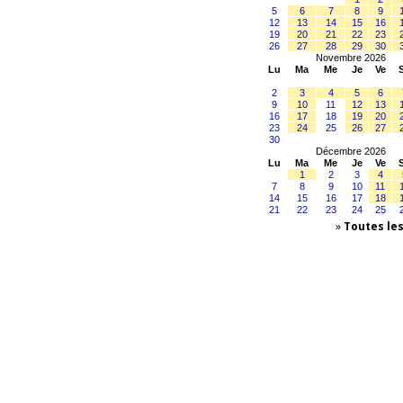
5
6
7
8
9
12
13
14
15
16
19
20
21
22
23
26
27
28
29
30
Novembre 2026
Lu
Ma
Me
Je
Ve
2
3
4
5
6
9
10
11
12
13
16
17
18
19
20
23
24
25
26
27
30
Décembre 2026
Lu
Ma
Me
Je
Ve
1
2
3
4
7
8
9
10
11
14
15
16
17
18
21
22
23
24
25
»
Toutes le