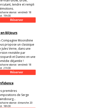
ne-man-show, drôle,
ercutant, tendre et rempli
'émotions.
ochaine séance:
vendredi 18
pt. 19h30
en 80 Jours
a Compagnie Moonshine
ous propose un classique
e Jules Verne, dans une
ersion revisitée par
zzopardi et Danino en une
omédie déjantée !
ochaine séance:
vendredi 18
pt. 21h30
nfidence
es premières
ompositions de Serge
ainsbourg...
ochaine séance:
dimanche 20
pt. 18h30