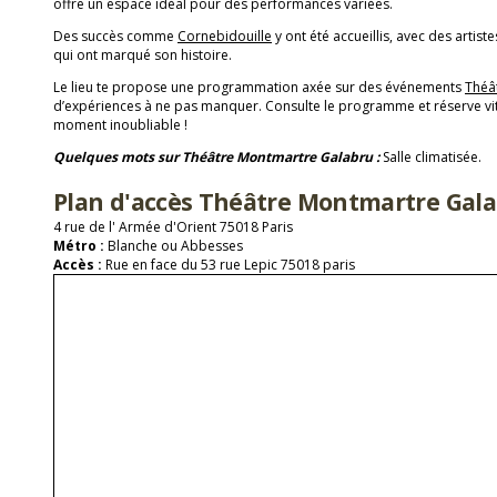
offre un espace idéal pour des performances variées.
Des succès comme
Cornebidouille
y ont été accueillis, avec des artist
qui ont marqué son histoire.
Le lieu te propose une programmation axée sur des événements
Théâ
d’expériences à ne pas manquer. Consulte le programme et réserve vit
moment inoubliable !
Quelques mots sur Théâtre Montmartre Galabru :
Salle climatisée.
Plan d'accès Théâtre Montmartre Gal
4 rue de l' Armée d'Orient 75018 Paris
Métro :
Blanche ou Abbesses
Accès :
Rue en face du 53 rue Lepic 75018 paris