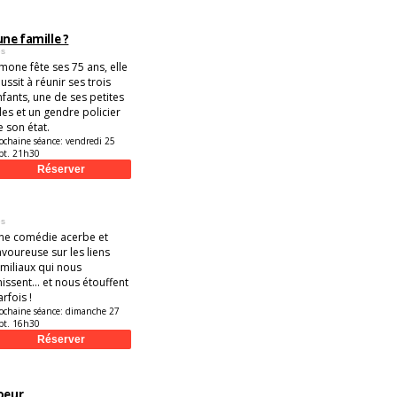
ne famille ?
es
imone fête ses 75 ans, elle
ussit à réunir ses trois
nfants, une de ses petites
lles et un gendre policier
e son état.
ochaine séance:
vendredi 25
pt. 21h30
es
ne comédie acerbe et
avoureuse sur les liens
amiliaux qui nous
issent... et nous étouffent
rfois !
ochaine séance:
dimanche 27
pt. 16h30
coeur