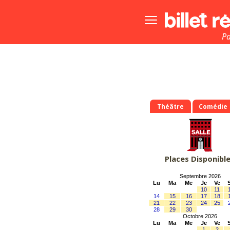
Bouton
menu
principale
Pa
Théâtre
Comédie
Places Disponibl
Septembre 2026
Lu
Ma
Me
Je
Ve
10
11
14
15
16
17
18
21
22
23
24
25
28
29
30
Octobre 2026
Lu
Ma
Me
Je
Ve
1
2