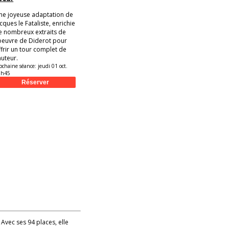
ne joyeuse adaptation de
cques le Fataliste, enrichie
e nombreux extraits de
'oeuvre de Diderot pour
ffrir un tour complet de
auteur.
ochaine séance:
jeudi 01 oct.
9h45
 Avec ses 94 places, elle