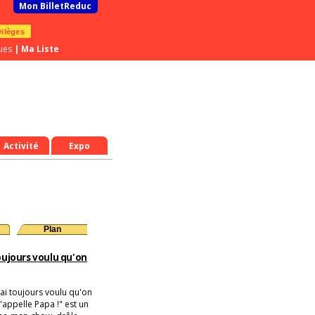
Mon BilletReduc
vilèges
ues
|
Ma Liste
Activité
Expo
Plan
toujours voulu qu'on
'ai toujours voulu qu'on
'appelle Papa !" est un