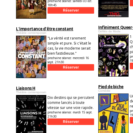
prochaine séance:
samedi 03 oct.
18h45
Infiniment Queer·
L'importance d'être constant
Défilés de Mode
Théâtre contemporain
1
"La vérité est rarement
Q
simple et pure. Si c'était le
c
cas, la vie moderne serait
pi
bien fastidieuse."
pr
prochaine séance:
mercredi 16
1
sept. 21h30
Pied de biche
Liaisons H
Comédie
Théâtre contemporain
U
Dix destins qui se percutent
d
comme lancés à toute
r
vitesse sur une voie rapide.
pr
prochaine séance:
mardi 15 sept.
1
21h30