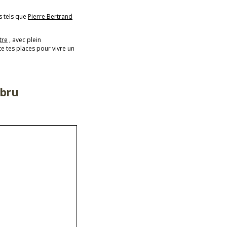
es tels que
Pierre Bertrand
tre
, avec plein
e tes places pour vivre un
abru