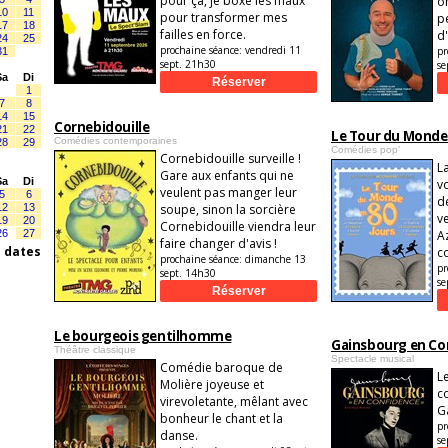
pour ça, je boxe les maux
o
10
11
pour transformer mes
p
17
18
failles en force.
d
24
25
prochaine séance:
vendredi 11
pr
31
sept. 21h30
se
Sa
Di
1
7
8
14
15
Cornebidouille
21
22
Le Tour du Monde 
Comédies contemporaines
28
29
Comédies pop’
Cornebidouille surveille !
L
Gare aux enfants qui ne
Sa
Di
v
veulent pas manger leur
5
6
d
12
13
soupe, sinon la sorcière
v
19
20
Cornebidouille viendra leur
26
27
A
faire changer d'avis !
s dates
c
prochaine séance:
dimanche 13
pr
sept. 14h30
se
Le bourgeois gentilhomme
Gainsbourg en Co
Théâtre classique
Spectacle musical
Comédie baroque de
L
Molière joyeuse et
c
virevoletante, mêlant avec
G
bonheur le chant et la
pr
danse.
se