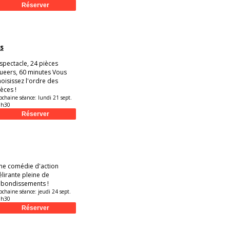
s
 spectacle, 24 pièces
ueers, 60 minutes Vous
hoisissez l'ordre des
èces !
ochaine séance:
lundi 21 sept.
9h30
ne comédie d'action
élirante pleine de
ebondissements !
ochaine séance:
jeudi 24 sept.
9h30