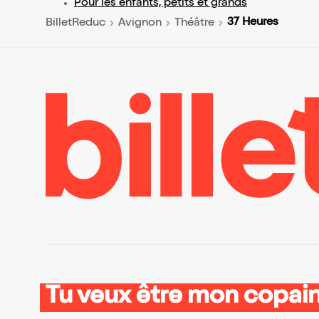
Pour les enfants, petits et grands
37 Heures
BilletReduc
Avignon
Théâtre
Tu veux être mon copain