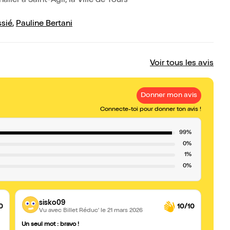
ier à Saint-Agil, la Ville de Tours
ssié
,
Pauline Bertani
Voir tous les avis
Donner mon avis
Connecte-toi pour donner ton avis !
99%
0%
1%
0%
sisko09
0
10/10
Vu avec Billet Réduc'
le 21 mars 2026
Un seul mot : bravo !
péda