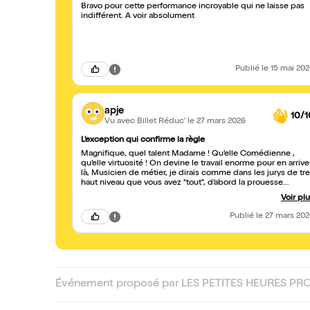
Bravo pour cette performance incroyable qui ne laisse pas
indifférent. A voir absolument
Publié
le 15 mai 20
apje
10/1
Vu avec Billet Réduc'
le 27 mars 2026
L’exception qui confirme la règle
Magnifique, quel talent Madame ! Qu’elle Comédienne ,
qu’elle virtuosité ! On devine le travail enorme pour en arrive
là, Musicien de métier, je dirais comme dans les jurys de tres
haut niveau que vous avez "tout", d’abord la prouesse
technique qui n’est rien sans la sensibilité, l’emotion des
Voir pl
différents personnages que vous représentez ...vous attirez
l'attention, un profond respect de nous présentez cette
Publié
le 27 mars 20
œuvre avec tellement de justesse et l'originalité du discour
dans la mise en scène efficace et sans jamais tomber dans
l'excès. J’aurai juste voulu pouvoir vous féliciter a la sortie
comme c’est parfois possible ! Dans ´l’attente de vous
retrouvez dans un prochain spectacle un Très Grand Bravo !
Événement proposé par LES PETITES HEURES PR