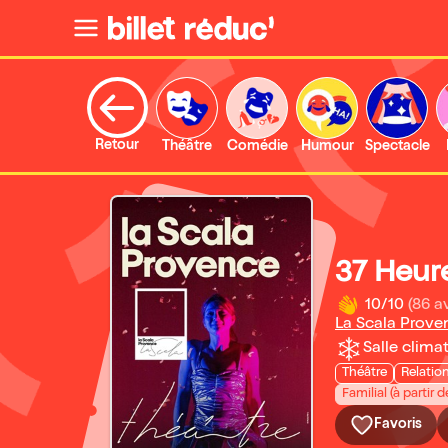
Retour
Théâtre
Comédie
Humour
Spectacle
37 Heur
10/10
(86 av
La Scala Prove
Salle climat
Théâtre
Relatio
Familial (à partir d
Favoris