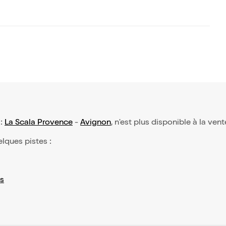
 :
La Scala Provence
-
Avignon
, n'est plus disponible à la ven
elques pistes :
s