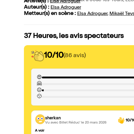
Vendôme, L'Espace Malraux à Joué-lès-Tours, L'Echal
Artiste(s) :
Elsa Adroguer
Auteur(s) :
Elsa Adroguer
Metteur(s) en scène :
Elsa Adroguer
,
Mikaël Tey
37 Heures, les avis spectateurs
10/10
(86 avis)
😍
🤗
😐
🙁
sherkan
10/1
Vu avec Billet Réduc'
le 20 mars 2026
A voir