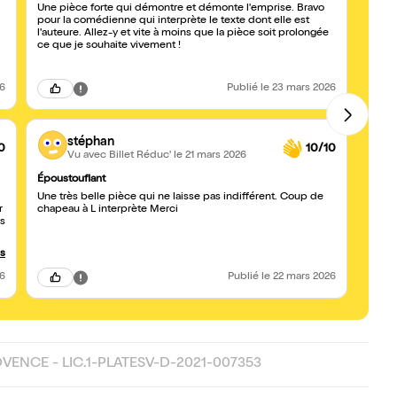
Une pièce forte qui démontre et démonte l'emprise. Bravo
Une hi
pour la comédienne qui interprète le texte dont elle est
Comment le pir
l'auteure. Allez-y et vite à moins que la pièce soit prolongée
si...n
ce que je souhaite vivement !
qu’en 
26
Publié
le 23 mars 2026
stéphan
0
10/10
Vu avec Billet Réduc'
le 21 mars 2026
Époustouflant
A voi
Une très belle pièce qui ne laisse pas indifférent. Coup de
Ce sp
r
chapeau à L interprète Merci
ce qu
du vé
us
26
Publié
le 22 mars 2026
s
OVENCE - LIC.1-PLATESV-D-2021-007353