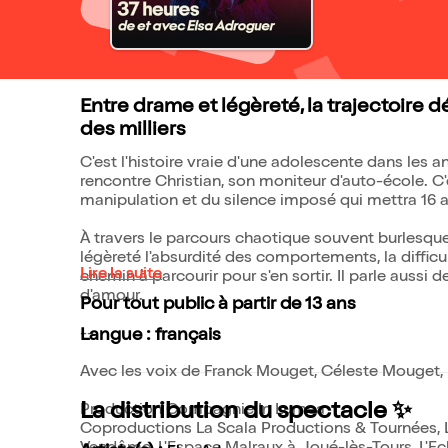
Entre drame et légèreté, la trajectoire
des milliers
C'est l'histoire vraie d'une adolescente dans les a
rencontre Christian, son moniteur d'auto-école. C'es
manipulation et du silence imposé qui mettra 16 an
À travers le parcours chaotique souvent burlesque
légèreté l'absurdité des comportements, la difficu
Lire la suite
chemin à parcourir pour s'en sortir. Il parle aussi d
d'amour.
Pour tout public à partir de 13 ans
--
Langue : français
Avec les voix de Franck Mouget, Céleste Mouget, 
La distribution du spectacle ✨
Production Compagnie In Lumea
Coproductions La Scala Productions & Tournées, 