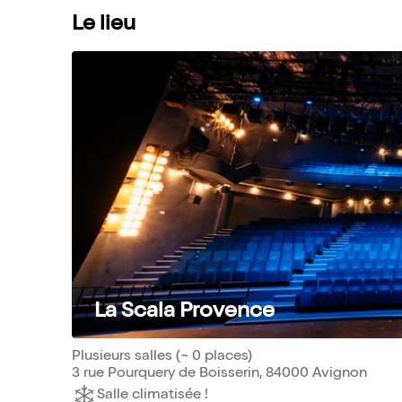
Le lieu
La Scala Provence
Plusieurs salles (~ 0 places)
3 rue Pourquery de Boisserin, 84000 Avignon
Salle climatisée !