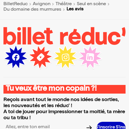
BilletReduc
Avignon
Théâtre
Seul en scène
Les avis
Du domaine des murmures
Tu veux être mon copain ?!
Reçois avant tout le monde nos idées de sorties,
les nouveautés et les réduc' !
A toi de jouer pour impressionner ta moitié, ta mère
ou ta tribu !
S’inscrire S’inscrire S’ins