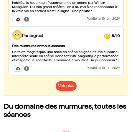
de la foi absolue. C'est un très beau spectacle, à tous les niveaux :
habitée, le tout magnifiquement mis en scène par William
la scénographie de Grégoire Lemoine, dans l'écrin de la chapelle
Mesguich. Du très grand théâtre...on a du mal à se reconnecter à
du Roi René, est superbe, de même que les costumes d'Alice
la vraie vie en sortant c'est un signe...Une pépite !
Touvet ; les vidéos de Mehdi Izza créent une ambiance tantôt
féerique, tantôt diabolique, la mise en scène de William
Publié
le 19 juil. 2024
Mesguich est sans défaut. Et surtout Jessica Astier dans le rôle
d'Esclarmonde est magnifique : belle, sensible, violente, elle
porte le spectacle à bout de bras.
Pantagruel
9/10
Des murmures enthousiasmants
Un texte magnifique, une mise en scène soignée et une superbe
interprète seule en scène pendant 1h15. Magnifique performance
et magnifique spectacle, émouvant, envoûtant. Un pur bonheur !
Publié
le 19 juil. 2024
Voir plus
Du domaine des murmures, toutes les
séances