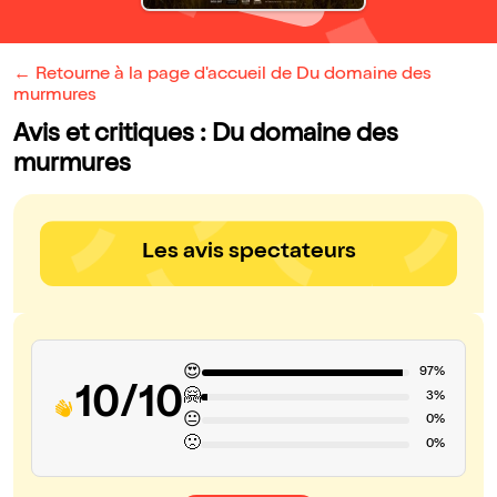
← Retourne à la page d'accueil de Du domaine des
murmures
Avis et critiques : Du domaine des
murmures
Les avis spectateurs
😍
97%
10/10
🤗
3%
😐
0%
🙁
0%