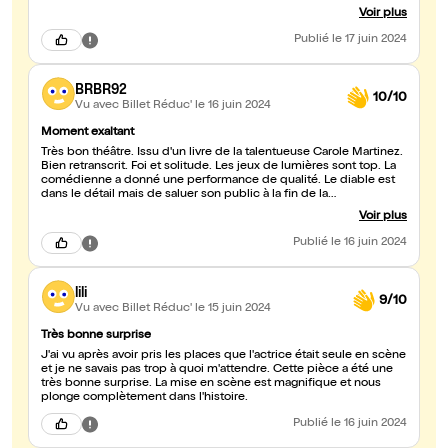
d'Avignon
Voir plus
Publié
le 17 juin 2024
BRBR92
10/10
Vu avec Billet Réduc'
le 16 juin 2024
Moment exaltant
Très bon théâtre. Issu d'un livre de la talentueuse Carole Martinez.
Bien retranscrit. Foi et solitude. Les jeux de lumières sont top. La
comédienne a donné une performance de qualité. Le diable est
dans le détail mais de saluer son public à la fin de la
représentation, merci et bravo.
Voir plus
Publié
le 16 juin 2024
lili
9/10
Vu avec Billet Réduc'
le 15 juin 2024
Très bonne surprise
J'ai vu après avoir pris les places que l'actrice était seule en scène
et je ne savais pas trop à quoi m'attendre. Cette pièce a été une
très bonne surprise. La mise en scène est magnifique et nous
plonge complètement dans l'histoire.
Publié
le 16 juin 2024