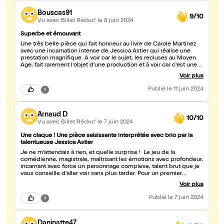
Bouscas91
9/10
Vu avec Billet Réduc'
le 8 juin 2024
Superbe et émouvant
Une très belle pièce qui fait honneur au livre de Carole Martinez
avec une incarnation intense de Jessica Astier qui réalise une
prestation magnifique. A voir car le sujet, les recluses au Moyen
Age, fait rarement l'objet d'une production et à voir car c'est une
pièce prenante jouée avec force, conviction et avec beaucoup
Voir plus
d'esthétique.
Publié
le 11 juin 2024
Arnaud D
10/10
Vu avec Billet Réduc'
le 7 juin 2024
Une claque ! Une pièce saisissante interprétée avec brio par la
talentueuse Jessica Astier
Je ne m'attendais à rien, et quelle surprise ! Le jeu de la
comédienne, magistrale, maîtrisant les émotions avec profondeur,
incarnant avec force un personnage complexe, talent brut que je
vous conseille d'aller voir sans plus tarder. Pour un premier
spectacle, la mise en scène est vraiment surprenante, avec des
Voir plus
jeux de lumière originaux et des ambiances sonores efficaces. Le
décor nous permet d'être tout de suite immergé dans l'univers de
Publié
le 7 juin 2024
cette histoire tragique.
Daninatte47