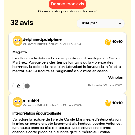
Donner mon avis
Connecte-toi pour donner ton avis !
32 avis
delphinedpdelphine
10/10
Vu avec Billet Réduc'
le 21 juin 2024
Magistral
Excellente adaptation du roman poétique et mystique de Carole
Martinez. Voyage vers des temps lointains ou la violence des
hommes, le poids de la religion tutoyaient la ferveur de la foi et le
merveilleux. La beauté et l''originalité de la mise en scène
participe à nous plonger d'un état à l'autre, suivant le court de ce
Voir plus
récit initiatique. Interprétation magistrale de l'actrice, soumise,
révoltée, mystique, pleine d'un amour inconditionnel, de haine
Publié
le 22 juin 2024
parfois : une vie, un destin. Et pour certains, une belle
rédemption.... .... Je. ne vous en dis pas plus à ce sujet, courrez le
voir, une semaine encore au Lucernaire, ensuite la pièce prend le
mouti59
chemin d'Avignon.
10/10
Vu avec Billet Réduc'
le 16 juin 2024
interprétation époustouflante
J'ai adoré la lecture du livre de Carole Martinez, et l'interprétation,
la mise en scène ont été largement a la hauteur. Jessica Astier est
lumineuse dans ce rôle de recluse. Nous souhaitons bonne
chance a cette piece et le succes qu'elle mérite au Festival