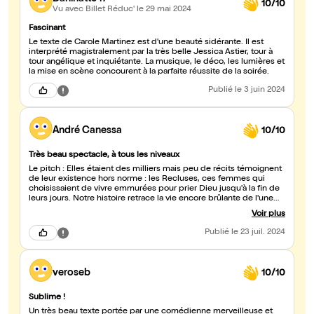
10/10
Vu avec Billet Réduc'
le 29 mai 2024
Fascinant
Le texte de Carole Martinez est d'une beauté sidérante. Il est
interprété magistralement par la très belle Jessica Astier, tour à
tour angélique et inquiétante. La musique, le déco, les lumières et
la mise en scène concourent à la parfaite réussite de la soirée.
Publié
le 3 juin 2024
André Canessa
10/10
Très beau spectacle, à tous les niveaux
Le pitch : Elles étaient des milliers mais peu de récits témoignent
de leur existence hors norme : les Recluses, ces femmes qui
choisissaient de vivre emmurées pour prier Dieu jusqu'à la fin de
leurs jours. Notre histoire retrace la vie encore brûlante de l'une
d'entre elles. C'est en 1187, le jour de son mariage, devant la noce
Voir plus
scandalisée, que la jeune Esclarmonde refuse de dire "oui".
Contre la décision de son père, le seigneur du Domaine des
Publié
le 23 juil. 2024
Murmures, elle s'offre à Dieu et exige de vivre emmurée jusqu'à sa
mort. Mais elle ne se doute pas de ce qui est entré avec elle dans
sa tombe... ni du voyage que sera sa réclusion. Loin de gagner la
solitude à laquelle elle aspirait, Esclarmonde se retrouve au
veroseb
10/10
carrefour des vivants et des morts. Je suis athée autant qu'on
peut l'être, mais j'ai toujours été fasciné par ces gens qui
rencontrent Dieu et dont la vie est à jamais transfigurée. C'est dire
Sublime !
si ce spectacle m'intéressait, dans son expression paroxystique
Un très beau texte portée par une comédienne merveilleuse et