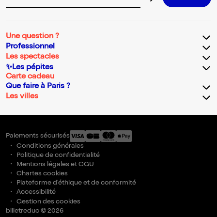
Adresse email pour la newsletter
Une question ?
Professionnel
Les spectacles
✨Les pépites
Carte cadeau
Que faire à Paris ?
Les villes
Paiements sécurisés
Conditions générales
Politique de confidentialité
Mentions légales et CGU
Chartes cookies
Plateforme d'éthique et de conformité
Accessibilité
Gestion des cookies
billetreduc © 2026