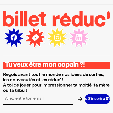
Tu veux être mon copain ?!
Reçois avant tout le monde nos idées de sorties,
les nouveautés et les réduc' !
A toi de jouer pour impressionner ta moitié, ta mère
ou ta tribu !
S’inscrire S’inscrire S
Adresse email pour la newsletter