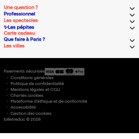
Une question ?
Professionnel
Les spectacles
✨Les pépites
Carte cadeau
Que faire à Paris ?
Les villes
Paiements sécurisés
Conditions générales
Politique de confidentialité
Mentions légales et CGU
Chartes cookies
Plateforme d'éthique et de conformité
Accessibilité
Gestion des cookies
billetreduc © 2026