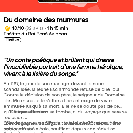
Du domaine des murmures
10/10
(32 avis)
•
1 h 15 min
Théâtre du Roi René Avignon
Théâtre
"Un conte poétique et brûlant qui dresse
l'inoubliable portrait d'une femme héroïque,
vivant à la lisière du songe."
En 1187, le jour de son mariage, devant la noce
scandalisée, la jeune Esclarmonde refuse de dire "oui".
Contre la décision de son père, le seigneur du Domaine
des Murmures, elle s'offre à Dieu et exige de vivre
emmurée jusqu'à sa mort. Elle ne se doute pas de ce
qu'elle entraîne dans sa tombe, ni du voyage que sera sa
Critiques Presse :
réclusion...
Loin de gagner la solitude, la voici bientôt témoin et
"Des scènes d'une fulgurante beauté. On ne peut être
actrice de son siècle, soufflant depuis son réduit sa
que captivés"