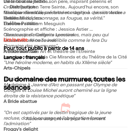
volonté sur le fief de son père, inspirant pèlerins et
De la cour au jardin
Croisés jusqu'en Terre Sainte.. Aujourd'hui encore, son
Distribution :
fantôme murmure son fabuleux destin à qui sait tendre
"L'ambiance est là, présente et magique. Jessica Astier a
Musique : Tim Vine
l'oreille.
l'intensité du personnage, sa fougue, sa vérité."
Vidéo : Mehdi Izza
Théâtre Passion
Lumières : William Mesguich
Scénographie et affiche : Jessica Astier
"Beaucoup d'excellents spectacles, mais peu qui
Construction : Grégoire Lemoine
Lire la suite
laisseront une trace indélibile comme le fera Du
Costumes : Alice Touvet
Domaine des murmures"
Pour tout public à partir de 14 ans
A Bride abattue
Production : Sea Art et théâtre de l'Etreinte
avec le soutien de la Cie Miranda et du Théâtre de la Cité
Langue : français
"Une héroïne moderne, en habits du XIIème siècle"
Arts-Chipels
Du domaine des murmures, toutes les
"Esclarmonde est toutes les femmes qui de Marie-
Madeleine à Jeanne d'Arc en passant par Olympe de
séances
Gouges et Louise Michel auront cheminé sur la ligne
étroite de la résistance poétique"
A Bride abattue
"On est captivés par le destin tragique de la jeune
recluse, dont le courage et l'abnégation forcent
Aucune date prévue pour le moment
l'admiration"
Froggy's delight