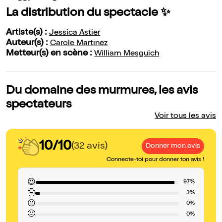
La distribution du spectacle ✨
Artiste(s) :
Jessica Astier
Auteur(s) :
Carole Martinez
Metteur(s) en scène :
William Mesguich
Du domaine des murmures, les avis
spectateurs
Voir tous les avis
10/10
(32 avis)
Donner mon avis
Connecte-toi pour donner ton avis !
😍
97%
🤗
3%
😐
0%
🙁
0%