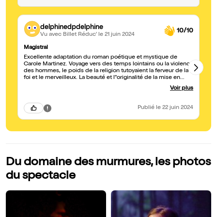
delphinedpdelphine
10/10
Vu avec Billet Réduc'
le 21 juin 2024
Magistral
in
Excellente adaptation du roman poétique et mystique de
J'
Carole Martinez. Voyage vers des temps lointains ou la violence
l'i
des hommes, le poids de la religion tutoyaient la ferveur de la
Je
foi et le merveilleux. La beauté et l''originalité de la mise en
so
scène participe à nous plonger d'un état à l'autre, suivant le
mé
Voir plus
court de ce récit initiatique. Interprétation magistrale de
l'actrice, soumise, révoltée, mystique, pleine d'un amour
inconditionnel, de haine parfois : une vie, un destin. Et pour
Publié
le 22 juin 2024
certains, une belle rédemption.... .... Je. ne vous en dis pas
plus à ce sujet, courrez le voir, une semaine encore au
Lucernaire, ensuite la pièce prend le chemin d'Avignon.
Du domaine des murmures, les photos
du spectacle