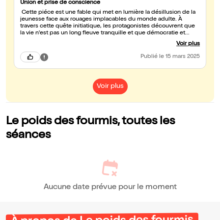
Union et prise de conscience
Cette piéce est une fable qui met en lumière la désillusion de la
jeunesse face aux rouages implacables du monde adulte. À
travers cette quête initiatique, les protagonistes découvrent que
la vie n'est pas un long fleuve tranquille et que démocratie et
argent s'entrelacent souvent de manière déroutante. La mise en
Voir plus
scène, d'une inventivité remarquable et digne de nos cousins
d'amérique, propulse les spectateurs dans un univers à la fois
Publié
le 15 mars 2025
dynamique et engagé. Les comédiens livrent une performance
intense, incarnant avec justesse cette génération en quête de
sens et de justice. Au fil de l'intrigue, on assiste à une véritable
transformation des personnages, qui grandissent au gré des
Voir plus
épreuves qu'ils traversent. Cette pièce, à la fois énergique et
intelligente, pose des questions essentielles sur notre société et
l'avenir que nous laissons aux jeunes générations. Un spectacle
vivant et audacieux !
Le poids des fourmis, toutes les
séances
Aucune date prévue pour le moment