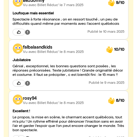
Bezdomny
9/10
Vu avec Billet Réduc'
le 7 mars 2025
Loufoque mais essentiel
Spectacle à forte résonance ; on en ressort touché ; un peu de
difficultés quand même par moments avec l'accent québécois
Publié
le 10 mars 2025
falbalaandkids
10/10
Vu avec Billet Réduc'
le 8 mars 2025
Jubilatoire
Génial , exceptionnel, les bonnes questions sont posées , les
réponses préconisées. Texte jubilatoire ! Grande originalité décor
et costume. Il faut se précipiter , c est bientôt fini : le 15 mars !!
Publié
le 9 mars 2025
rosy94
8/10
Vu avec Billet Réduc'
le 8 mars 2025
Excellent !
Le propos, la mise en scène, le charmant accent québécois, tout
m'a plu ! Un rythme effréné pour dénoncer l'inaction sans en avoir
l'air et garder l'espoir que l'on peut encore changer le monde. Très
bon spectacle.