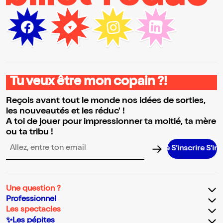
Tu veux être mon copain ?!
Reçois avant tout le monde nos idées de sorties,
les nouveautés et les réduc' !
A toi de jouer pour impressionner ta moitié, ta mère
ou ta tribu !
S’inscrire S’inscrir
Adresse email pour la newsletter
Une question ?
Professionnel
Les spectacles
✨Les pépites