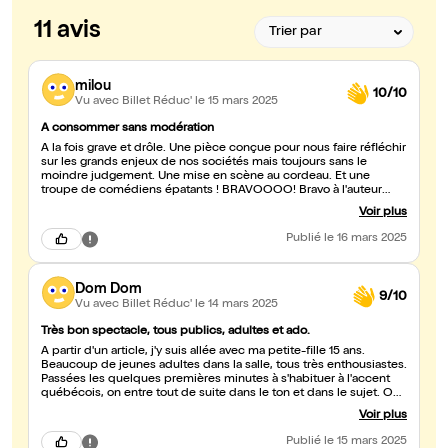
11 avis
milou
10/10
Vu avec Billet Réduc'
le 15 mars 2025
A consommer sans modération
A la fois grave et drôle. Une pièce conçue pour nous faire réfléchir
sur les grands enjeux de nos sociétés mais toujours sans le
moindre judgement. Une mise en scène au cordeau. Et une
troupe de comédiens épatants ! BRAVOOOO! Bravo à l'auteur
dont le texte est à la fois percutant et touchant par sa sincérité.
Voir plus
Mon fils de 12 ans et moi avons passé un super moment et nous
irions bien revoir la pièce. On y rit, on réfléchit et à la fin on
Publié
le 16 mars 2025
applaudit.
Dom Dom
9/10
Vu avec Billet Réduc'
le 14 mars 2025
Très bon spectacle, tous publics, adultes et ado.
À partir d'un article, j'y suis allée avec ma petite-fille 15 ans.
Beaucoup de jeunes adultes dans la salle, tous très enthousiastes.
Passées les quelques premières minutes à s'habituer à l'accent
québécois, on entre tout de suite dans le ton et dans le sujet. On
rit, on partage, on s'indigne, on est ému. Un spectacle plein
Voir plus
d'inventivité, la mise en scène, les personnages, les sujets
abordés. On a pu en discuter avec ma petite- fille à la sortie,
Publié
le 15 mars 2025