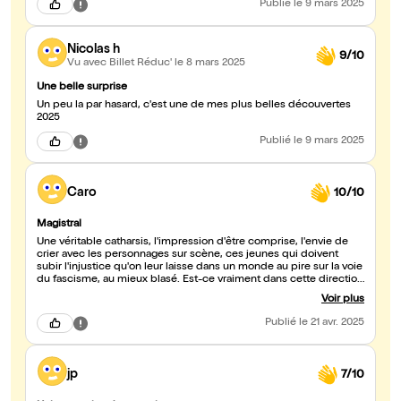
Publié
le 9 mars 2025
Nicolas h
9/10
Vu avec Billet Réduc'
le 8 mars 2025
Une belle surprise
Un peu la par hasard, c'est une de mes plus belles découvertes
2025
Publié
le 9 mars 2025
Caro
10/10
Magistral
Une véritable catharsis, l'impression d'être comprise, l'envie de
crier avec les personnages sur scène, ces jeunes qui doivent
subir l'injustice qu'on leur laisse dans un monde au pire sur la voie
du fascisme, au mieux blasé. Est-ce vraiment dans cette direction
que l'on veut aller ? Ne préférerait-on pas plutôt rêver de
Voir plus
tolérance, de justice sociale et climatique, d'une planète
habitable pour tous.tes, où chacun.e dispose des mêmes droits y
Publié
le 21 avr. 2025
compris celui de vivre en paix et heureux.se ? J'espère que cette
pièce réveillera les consciences.
jp
7/10