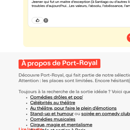
Jeener qui fut un maitre d'exception (à Santiago ou d'autres 
troubles d'aujourd'hui...Les valeurs, l'absolu, l'obéissance, l'a
différentes paroisses ...Ovation fut faite à l'ensemble de l
grâce d'une interprétation intensément juste,par la portée pui
À propos de Port-Royal
Découvre Port-Royal, qui fait partie de notre sélec
Attention : les places sont limitées. Encore hésitant
Toujours à la recherche de la sortie idéale ? Voici qu
Comédies drôles et pop’
Célébrités au théâtre
Au théâtre, pour faire le plein d’émotions
Stand-up et humour
ou
soirée en comedy club
Comédies musicales
Cirque, magie et mentalisme