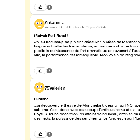
spectacle heureux ! C'est ça, le vrai théâtre : pas de chichi
l'Archevêque ;)
Antonin L
Vu avec Billet Réduc'
le 12 juin 2024
(Re)voir Port-Royal !
J'ai eu beaucoup de plaisir à découvrir la pièce de Montherlan
langue est belle, le drame intense, et comme à chaque fois q
public la quintessence de l'art dramatique en revenant à l'ess
vue, la performence est remarquable. Mon voisin de rang revenai
Port-Royal. P.S.: vous aurez peut-être la chance de voir le m
vivant !
75Valerian
Sublime
J.ai découvert le théâtre de Montherlant, déjà ici, au TNO, av
sublime. C'est donc avec beaucoup d'enthousiasme et d'atten
Royal. Aucune déception, on atteint de nouveau, enfin selon moi
des mots, la puissance des sentiments. Le fond est magnifique
mise en scène au profit d'une quasi parfaite et professionne
théâtre. Qui nous rend, j'en suis certain, un peu plus intellig