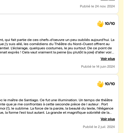
, mais des émotions brutes. Merci mes Soeurs, merci Monsieur
Publié
le 24 nov. 2024
10/10
t, qui fait partie de ces chefs-d'oeuvre un peu oubliés aujourd'hui. La
ue j'y suis allé, les comédiens du Théâtre du Nord-Ouest offrent au
entiel. L'éclairage, quelques costumes, le jeu surtout. De ce point de
t exprès ! Cela vaut vraiment la peine (ou plutôt la joie) d'aller voir
etteur en scène surgir par inadvertance, les hasards heureux du théâtre
Voir plus
Publié
le 14 juin 2024
10/10
ec le maître de Santiago. Ce fut une illumination. Un temps de théâtre
te que je me confrontais à cette seconde pièce de l auteur : Port
 (!), le sublime. La force de la parole, la beauté du texte, l'élégance
, la forme l'est tout autant. La grande et magnifique sobriété de la
lle interprétation fait de cette pièce un nouveau et sublime moment de
Voir plus
ent pour juger de ce monde à la dérive.
Publié
le 2 juil. 2024