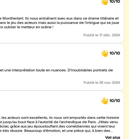
10/10
 Montherlant. Ils nous entraînent avec eux dans ce drame littéraire et
ans le jeu des acteurs mais aussi la puissance de l'intrigue qui se joue
s oublier le metteur en scène !
Publié
le 17 déc. 2024
10/10
t une interprétation toute en nuances. D'inoubliables portraits de
Publié
le 26 nov. 2024
10/10
les acteurs sont excellents, ils nous ont emportés dans cette histoire
t jusqu'au bout face à l'autorité de l'archevêque de Paris. J'étais venu
éclair, grâce aux jeu époustouflant des comédiennes qui vivent leur
e très réussie. Beaucoup d'émotion, et une pièce qui, à bien des
is là dessus. Bravo à toute la troupe, nous sommes sortis de votre
Voir plus