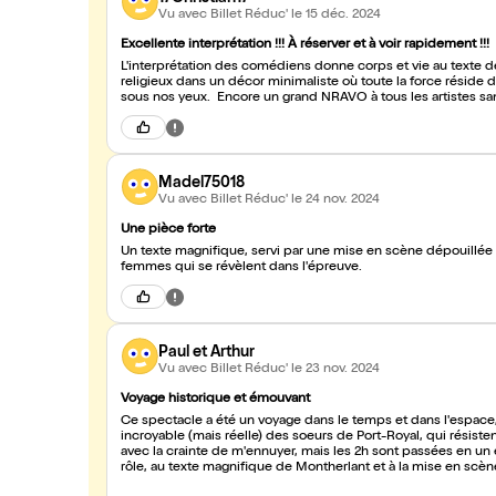
Vu avec Billet Réduc'
le 15 déc. 2024
Excellente interprétation !!! À réserver et à voir rapidement !!!
L'interprétation des comédiens donne corps et vie au texte de
religieux dans un décor minimaliste où toute la force réside d
sous nos yeux. Encore un grand NRAVO à tous les artistes san
Madel75018
Vu avec Billet Réduc'
le 24 nov. 2024
Une pièce forte
Un texte magnifique, servi par une mise en scène dépouillée e
femmes qui se révèlent dans l'épreuve.
Paul et Arthur
Vu avec Billet Réduc'
le 23 nov. 2024
Voyage historique et émouvant
Ce spectacle a été un voyage dans le temps et dans l'espace, 
incroyable (mais réelle) des soeurs de Port-Royal, qui résisten
avec la crainte de m'ennuyer, mais les 2h sont passées en un 
rôle, au texte magnifique de Montherlant et à la mise en scèn
égards, reste encore d'actualité. Chacun se fera sont petit av