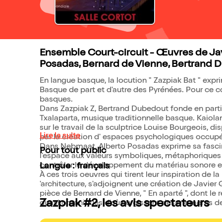
Ensemble Court-circuit - Œuvres de Javi
Posadas, Bernard de Vienne, Bertrand D
En langue basque, la locution " Zazpiak Bat " expr
Basque de part et d'autre des Pyrénées. Pour ce 
basques.
Dans Zazpiak Z, Bertrand Dubedout fonde en partie
Txalaparta, musique traditionnelle basque. Kaiolan
sur le travail de la sculptrice Louise Bourgeois, d
Lire la suite
par la création d' espaces psychologiques occupés 
Dans Nebmaat, Alberto Posadas exprime sa fascin
Pour tout public
l'espace aux valeurs symboliques, métaphoriques 
contrôler le développement du matériau sonore e
Langue : français
À ces trois oeuvres qui tirent leur inspiration de la
'architecture, s'adjoignent une création de Javier
pièce de Bernard de Vienne, " En aparté ", dont le
Zazpiak #2, les avis spectateurs
quasi organiques d'où surgissent des moments de 