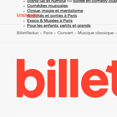
Stand-up et humour
ou
soirée en comedy club
Comédies musicales
Cirque, magie et mentalisme
Lire la suite
Activités et sorties à Paris
Expos & Musées à Paris
Pour les enfants, petits et grands
BilletReduc
Paris
Concert
Musique classique