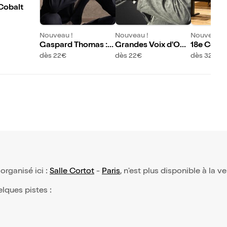
Cobalt
Nouveau !
Nouveau !
Nouveau !
Gaspard Thomas :
Grandes Voix d'Opé
18e Conco
Hommage à Chopin
ra d'Afrique : Homm
ational d
dès 22€
dès 22€
dès 32,50
et Szymanowski
age à Miles Davis
ert Rouss
, organisé ici :
Salle Cortot
-
Paris
, n'est plus disponible à la v
elques pistes :