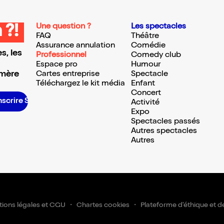
Une question ?
Les spectacles
 ?!
FAQ
Théâtre
Assurance annulation
Comédie
s, les
Professionnel
Comedy club
Espace pro
Humour
 mère
Cartes entreprise
Spectacle
Téléchargez le kit média
Enfant
Concert
nscrire S’inscrire S’inscrire S’inscrire S’inscrire S’inscrire S’inscrire S’inscrire S’inscrire S’inscrire S’inscrire S’inscrire
Activité
Expo
Spectacles passés
Autres spectacles
Autres
ions légales et CGU
Chartes cookies
Plateforme d'éthique et d