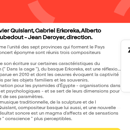
er Quislant, Gabriel Erkoreka, Alberto
ubedout - Jean Deroyer, direction.
ime l'unité des sept provinces qui forment le Pays
concert éponyme sont réunis trois compositeurs
 son écriture sur certaines caractéristiques du
 (" Dans la cage "), du basque Erkoreka, est une réflexion
isparue en 2010 et dont les oeuvres évoquent la captivité
par les objets familiers et les souvenirs.
ation pour les pyramides d'Égypte - organisations dans
et psychologiques - et se sert de leurs dimensions pour
t de ses paramètres.
 musique traditionnelle, de la sculpture et de l
 Quislant, compositeur basque lui aussi, et une nouvelle
 résultat sonore est un magma d'affects et de sensations
" conscience " plus perceptibles.