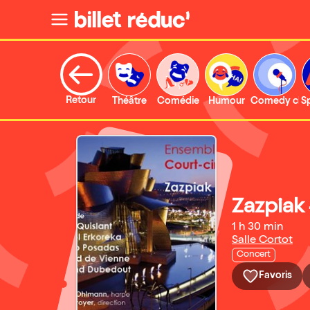
Retour
Théâtre
Comédie
Humour
Comedy clu
S
Zazpiak
1 h 30 min
Salle Cortot
Concert
Favoris