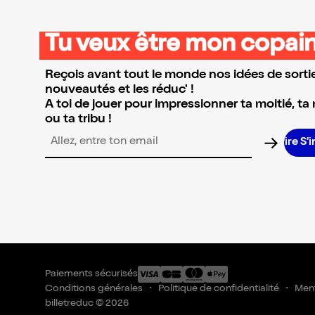
Tu veux être mon copain
Reçois avant tout le monde nos idées de sortie
nouveautés et les réduc' !
A toi de jouer pour impressionner ta moitié, ta
ou ta tribu !
S’i
Adresse email pour la newsletter
Paiements sécurisés
Conditions générales
Politique de confidentialité
Ment
billetreduc © 2026