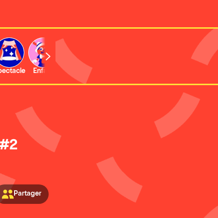
b
pectacle
Enfant
Concert
Activité
Expo et musée
 #2
Partager