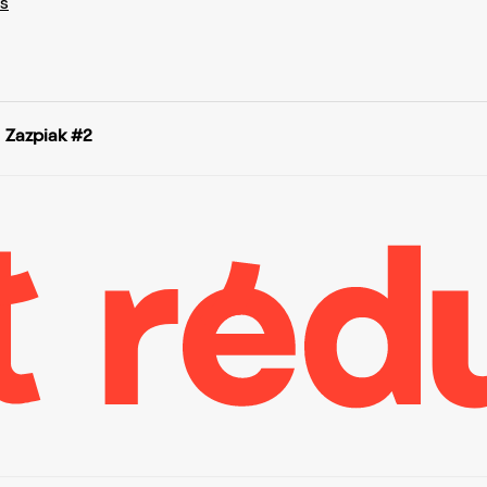
s
Zazpiak #2