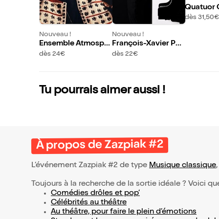
Quatuor 
dès 31,50€
Nouveau !
Nouveau !
Ensemble Atmosph
François-Xavier Poi
ères : Hommage à la
za : Ravel inédit
dès 24€
dès 22€
musique classique
Tu pourrais aimer aussi !
À propos de Zazpiak #2
L’événement Zazpiak #2 de type
Musique classique
Toujours à la recherche de la sortie idéale ? Voici qu
Comédies drôles et pop’
Célébrités au théâtre
Au théâtre, pour faire le plein d’émotions