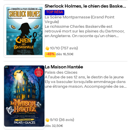
ses peurs pour traverser la jungle et
déjouer les pièges qui l'attendent. Et s'il se
Sherlock Holmes, le chien des Baskerv
trouvait sur l'île au trésor ? Un ami
ille
TOP RÉSA
imaginaire, des indigènes, des épreuves,
La Scène Montparnasse (Grand Point
des énigmes et Ratigan à ces basques. Les
Virgule)
aventures de Capitaine Crochard vont
Le richissime Charles Baskerville est
passionner petits et grands !
retrouvé mort sur les plaines du Dartmoor,
en Angleterre. On raconte qu'un chien
diabolique s'attaque à tous les héritiers de
cette famille. Le fameux détective Sherlock
10/10 (757 avis)
Holmes et son fidèle acolyte, le docteur
Watson, mènent l'enquête... Perceront-ils
-45%
dès 16,50€
enfin le mystère de la malédiction des
Baskerville ?
La Maison Hantée
Palais des Glaces
A l'aube de ses 12 ans, le destin de la jeune
Ely va basculer lorsqu'elle emménage dans
une étrange maison. Accompagnée de ses
parents et de son grand-père elle va faire la
connaissance d'Alfred, un drôle de fantôme
qui va l'entrainer dans une aventure
extraordinaire. Sur la scène du Palais des
Glaces, une troupe de neuf comédiens,
chanteurs, danseurs vous fera vivre une
expérience hors du commun. La Maison
9/10 (36 avis)
Hantée, est un spectacle musical immersif
dès 32,50€
d'un genre nouveau qui place le spectateur