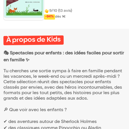
canards arnaqueurs et un corbeau très mal
élevé, une ribambelle de personnages plus
vrais que nature dans un spectacle
9/10 (13 avis)
interactif et rigolo avec ombres chinoises
-94%
dès 1€
et ventriloquie !
À propos de Kids
🎭 Spectacles pour enfants : des idées faciles pour sortir
en famille ✨
Tu cherches une sortie sympa à faire en famille pendant
les vacances, le week-end ou un mercredi après-midi ?
Cette sélection réunit des spectacles pour enfants
classés par envies, avec des héros incontournables, des
formats pour les tout petits, des histoires pour les plus
grands et des idées adaptées aux ados.
🔎 Que voir avec les enfants ?
✔ des aventures autour de Sherlock Holmes
✔ des classiques comme Pinocchio ou Aladin