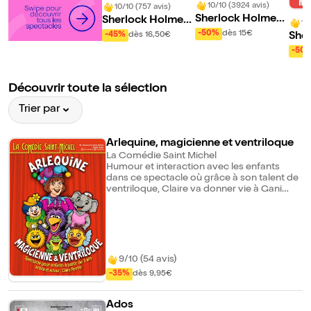
10/10 (3924 avis)
10/10 (757 avis)
Sherlock Holmes
Sherlock Holmes,
10
et l'Aventure du di
le chien des Baske
-50%
dès 15€
-45%
dès 16,50€
She
amant bleu
rville
et l
-50
val
be
Découvrir toute la sélection
Trier par
Arlequine, magicienne et ventriloque
La Comédie Saint Michel
Humour et interaction avec les enfants
dans ce spectacle où grâce à son talent de
ventriloque, Claire va donner vie à Gani
l'éléphante, professeur de chant, Croà la
grenouille et ses réparties surprenantes,
Coco le petit oiseau amoureux de son
poisson malicieux, sans oublier le mignon
petit danseur.
9/10 (54 avis)
-35%
dès 9,95€
Ados