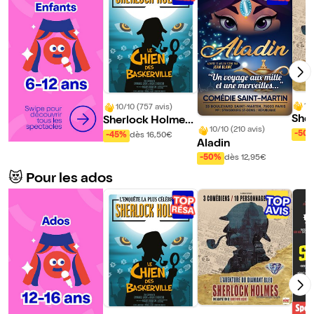
10
10/10 (757 avis)
She
Sherlock Holmes,
10/10 (210 avis)
et l
le chien des Baske
-50
-45%
dès 16,50€
Aladin
ama
rville
-50%
dès 12,95€
😻 Pour les ados