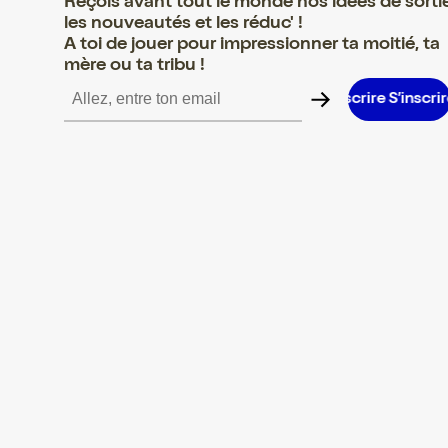
Reçois avant tout le monde nos idées de sorti
les nouveautés et les réduc' !
A toi de jouer pour impressionner ta moitié, ta
mère ou ta tribu !
e S’inscrire S’inscrire S’inscrire S’inscrire S’inscrire S’inscrire S’