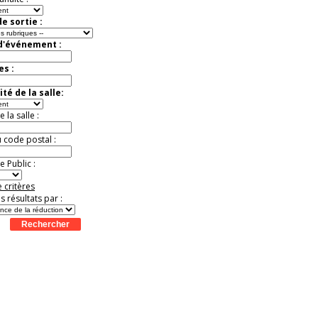
e sortie :
 d'événement :
es :
té de la salle:
la salle :
u code postal :
 Public :
 critères
es résultats par :