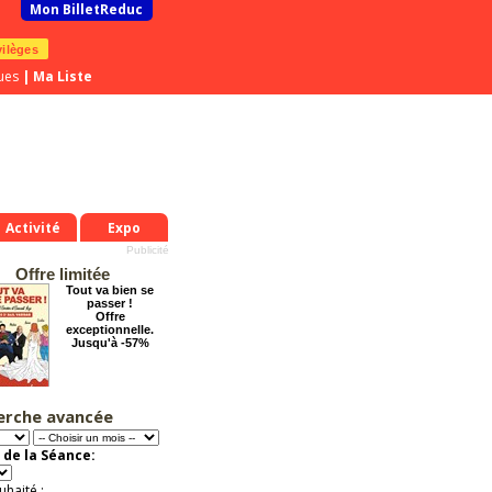
Mon BilletReduc
vilèges
ues
|
Ma Liste
Activité
Expo
Offre limitée
Tout va bien se
passer !
Offre
exceptionnelle.
Jusqu'à -57%
erche avancée
Arsène Lupin
Offre
exceptionnelle.
 de la Séance:
Jusqu'à -28%
uhaité :