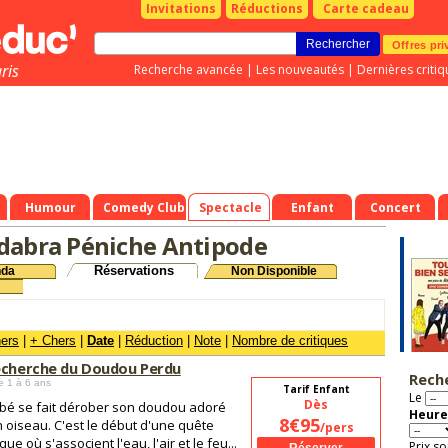
Invitations
Réductions
Carte cadeau
Offres pri
ris
Recherche avancée
|
Les nouveautés
|
Dernières critiq
Humour
Comedy Club
Spectacle
Enfant
Concert
dabra Péniche Antipode
Réservations
nda
Non Disponible
hers
|
+ Chers
|
Date
|
Réduction
|
Note
|
Nombre de critiques
echerche du Doudou Perdu
Rech
e 1 à 6 ans
Tarif Enfant
Le
Dès
bé se fait dérober son doudou adoré
Heure
8€95
 oiseau. C'est le début d'une quête
/pers
ique où s'associent l'eau, l'air et le feu...
Prix so