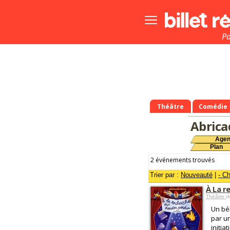
Bouton
menu
principale
Pa
Théâtre
Comédie
Abrica
Age
Plan
2 événements trouvés
Trier par :
Nouveauté
|
- C
À La r
Théâtre
d
Un bé
par un
initiat