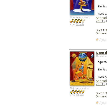
De Pas
Avec L
Abricad
Note internautes:
75019
P
avec
82 avis
Du 11/
Dimanc
Ajout
Nom d
Théâtre
d
Spect
De Pas
Avec A
Abricad
75019
P
Note internautes:
Du 08/
avec
68 avis
Dimanc
Ajout