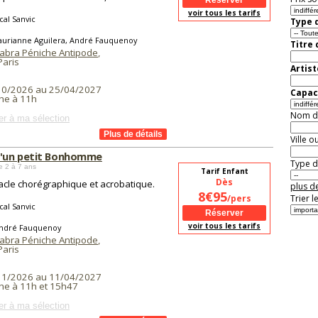
voir tous les tarifs
cal Sanvic
Type d
aurianne Aguilera, André Fauquenoy
Titre
abra Péniche Antipode
,
aris
Artist
10/2026 au 25/04/2027
Capaci
he à 11h
Nom de 
er à ma sélection
Ville o
'un petit Bonhomme
Type de
e 2 à 7 ans
Tarif Enfant
Dès
acle chorégraphique et acrobatique.
plus de
8€95
/pers
Trier l
cal Sanvic
voir tous les tarifs
ndré Fauquenoy
abra Péniche Antipode
,
aris
11/2026 au 11/04/2027
he à 11h et 15h47
er à ma sélection