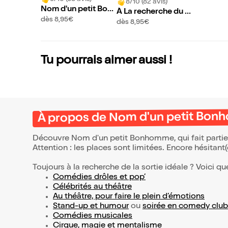
8/10 (82 avis)
Nom d'un petit Bon
À La recherche du D
homme
dès 8,95€
oudou Perdu
dès 8,95€
Tu pourrais aimer aussi !
À propos de Nom d'un petit Bo
Découvre Nom d'un petit Bonhomme, qui fait partie
Attention : les places sont limitées. Encore hésitant
Toujours à la recherche de la sortie idéale ? Voici qu
Comédies drôles et pop’
Célébrités au théâtre
Au théâtre, pour faire le plein d’émotions
Stand-up et humour
ou
soirée en comedy club
Comédies musicales
Cirque, magie et mentalisme