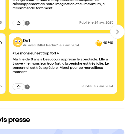
change énormément des spectacles classiques. Le
j'ai l
développement de notre imagination et au maximum je
deux 
recommande fortement.
beauco
salle
bien 
tous 
26
Publié
le 24 avr. 2025
momen
Do1
0
10/10
Vu avec Billet Réduc'
le 7 avr. 2024
« Le monsieur est trop fort »
Super
Ma fille de 6 ans a beaucoup apprécié le spectacle. Elle a
Les t
trouvé « le monsieur trop fort », la péniche est très jolie. Le
géniau
z
personnel est très agréable. Merci pour ce merveilleux
recom
moment.
On ne 
25
Publié
le 7 avr. 2024
is presse