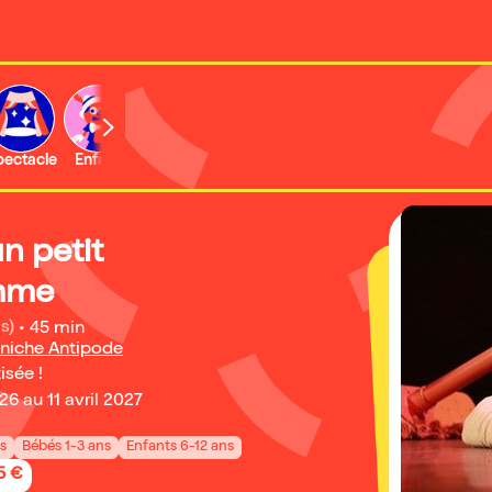
b
pectacle
Enfant
Concert
Activité
Expo et musée
n petit
mme
s)
•
45 min
niche Antipode
isée !
6 au 11 avril 2027
ns
Bébés 1-3 ans
Enfants 6-12 ans
5 €