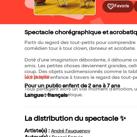
Favoris
Spectacle chorégraphique et acrobatiq
Partir du regard des tout-petits pour comprendre 
comédien tour à tour clown, danseur et acrobate.
Doté d'une imagination débordante, il détourne 
amis. Les petites choses deviennent grandes, celle
coup. Des objets surdimensionnés comme la table, 
Lire la suite
leur propre enfance à travers le regard des tout-pe
Pour un public enfant de 2 ans à 7 ans
Tous partagent alors un vrai moment d'émotion, 
ludique drôle et poétique.
Langue : français
La distribution du spectacle ✨
Artiste(s) :
André Fauquenoy