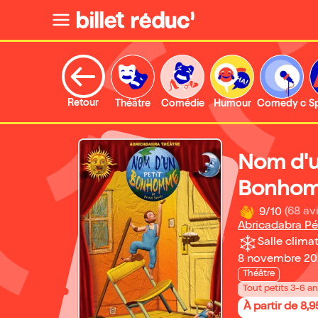
Retour
Théâtre
Comédie
Humour
Comedy clu
S
Nom d'u
Bonho
9/10
(68 avi
Abricadabra Pé
Salle climat
8 novembre 202
Théâtre
Tout petits 3-6 a
À partir de 8,9