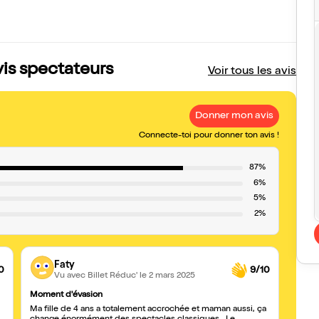
is spectateurs
Voir tous les avis
Donner mon avis
Connecte-toi pour donner ton avis !
87%
6%
5%
2%
Faty
0
9/10
Vu avec Billet Réduc'
le 2 mars 2025
Moment d'évasion
Spect
Ma fille de 4 ans a totalement accrochée et maman aussi, ça
Super 