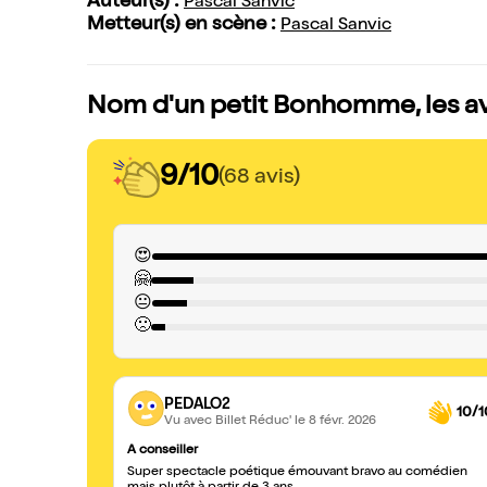
Auteur(s) :
Pascal Sanvic
Metteur(s) en scène :
Pascal Sanvic
Nom d'un petit Bonhomme, les av
9/10
(68 avis)
😍
🤗
😐
🙁
PEDALO2
10/1
Vu avec Billet Réduc'
le 8 févr. 2026
A conseiller
Super spectacle poétique émouvant bravo au comédien