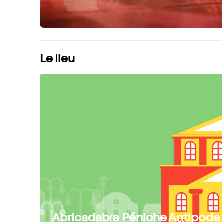
Le lieu
Abricadabra Péniche Antipode