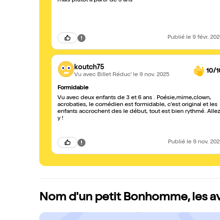
mais plutôt à partir de 3 ans
Publié
le 9 févr. 20
koutch75
10/1
Vu avec Billet Réduc'
le 9 nov. 2025
Formidable
Vu avec deux enfants de 3 et 6 ans . Poésie,mime,clown,
acrobaties, le comédien est formidable, c'est original et les
enfants accrochent des le début, tout est bien rythmé. Alle
y !
Publié
le 9 nov. 20
Nom d'un petit Bonhomme, les av