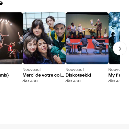
e
Nouveau !
Nouveau !
Nouveau !
mix)
Merci de votre colla
Diskoteekki
My fierce
boration
tep
dès 43€
dès 43€
dès 43€