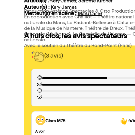
Costumes Marie-Cécile Viault
Artiste(s) :
Kery James
,
Jérôme Kircher
Auteur(s) :
Kery James
Production Astérios Spectacles & Otto Productio
Metteur(s) en scène :
Marc Lainé
En coproduction avec Chaillot – Théâtre national 
nationale du Mans, Le Radiant-Bellevue à Caluire-
de la Musique de Nanterre, Théâtre de Dreux, Théâtr
nationale (Mulhouse), La Comédie de Valence — 
À huis clos, les avis spectateurs
nationale.
Avec le soutien du Théâtre du Rond-Point (Paris)
(3 avis)
😍
🤗
😐
🙁
Clara M75
9/1
A voir