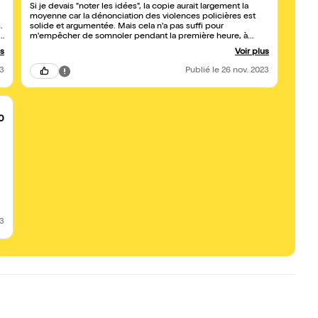
Si je devais "noter les idées", la copie aurait largement la
moyenne car la dénonciation des violences policières est
.
solide et argumentée. Mais cela n'a pas suffi pour
l
m'empêcher de somnoler pendant la première heure, à
cause - un peu - d'une écriture bien trop bavarde et - surtout
us
Voir plus
- d'une mise en scène et d'une direction d'acteurs qui se
,
traduisent par un flot abondant débité par K. James sur un
23
Publié
le 26 nov. 2023
même ton brutal et monotone assez lassant. Dommage !
0
23