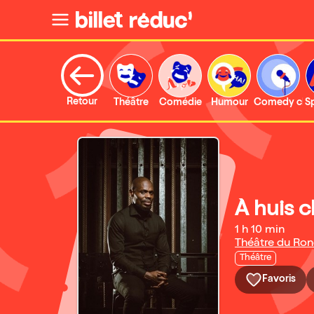
Retour
Théâtre
Comédie
Humour
Comedy clu
S
À huis c
1 h 10 min
Théâtre du Ron
Théâtre
Favoris