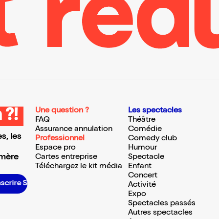
Une question ?
Les spectacles
 ?!
FAQ
Théâtre
Assurance annulation
Comédie
s, les
Professionnel
Comedy club
Espace pro
Humour
 mère
Cartes entreprise
Spectacle
Téléchargez le kit média
Enfant
Concert
rire S’inscrire S’inscrire S’inscrire S’inscrire S’inscrire S’inscrire S’inscrire S’inscrire S’inscrire S’inscrire S’inscrire
Activité
Expo
Spectacles passés
Autres spectacles