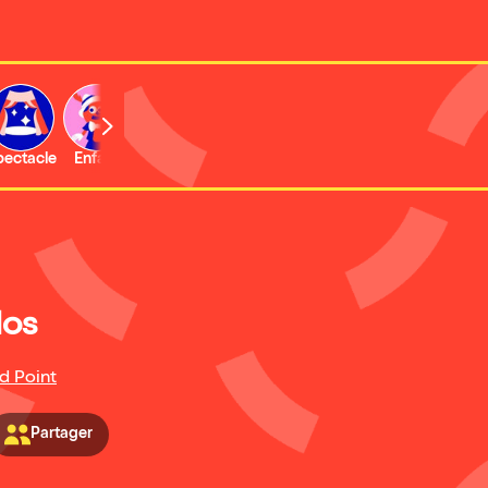
b
pectacle
Enfant
Concert
Activité
Expo et musée
los
d Point
Partager