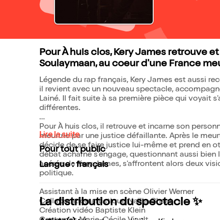
Pour À huis clos, Kery James retrouve e
Soulaymaan, au coeur d'une France meurt
Légende du rap français, Kery James est aussi rec
il revient avec un nouveau spectacle, accompagné
Lainé. Il fait suite à sa première pièce qui voyait
différentes.
Pour À huis clos, il retrouve et incarne son pers
Lire la suite
meurtrie par une justice défaillante. Après le meur
décide de se faire justice lui-même et prend en ot
Pour tout public
débat acharné s'engage, questionnant aussi bien 
acérée de Kery James, s'affrontent alors deux vi
Langue : français
politique.
Assistant à la mise en scène Olivier Werner
La distribution du spectacle ✨
Collaboration artistique Naïlia Chaal
Création vidéo Baptiste Klein