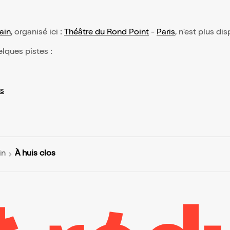
ain
, organisé ici :
Théâtre du Rond Point
-
Paris
, n'est plus di
elques pistes :
s
À huis clos
in