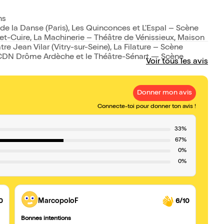
ns
de la Danse (Paris), Les Quinconces et L'Espal – Scène
et-Cuire, La Machinerie – Théâtre de Vénissieux, Maison
e Jean Vilar (Vitry-sur-Seine), La Filature – Scène
CDN Drôme Ardèche et le Théâtre-Sénart — Scène
Voir tous les avis
Donner mon avis
Connecte-toi pour donner ton avis !
33%
67%
0%
0%
0
MarcopoloF
6/10
Bonnes intentions