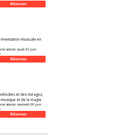
rimentation musicale en
aine séance:
jeudi 03 juin
0
mélodies et des mirages,
a musique et de la magie
aine séance:
mercredi 09 juin
0