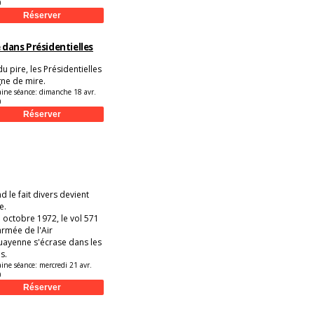
0
dans Présidentielles
du pire, les Présidentielles
gne de mire.
aine séance:
dimanche 18 avr.
0
 le fait divers devient
e.
 octobre 1972, le vol 571
armée de l'Air
uayenne s'écrase dans les
s.
aine séance:
mercredi 21 avr.
0