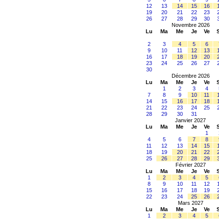
12
13
14
15
16
19
20
21
22
23
26
27
28
29
30
Novembre 2026
Lu
Ma
Me
Je
Ve
2
3
4
5
6
9
10
11
12
13
16
17
18
19
20
23
24
25
26
27
30
Décembre 2026
Lu
Ma
Me
Je
Ve
1
2
3
4
7
8
9
10
11
14
15
16
17
18
21
22
23
24
25
28
29
30
31
Janvier 2027
Lu
Ma
Me
Je
Ve
1
4
5
6
7
8
11
12
13
14
15
18
19
20
21
22
25
26
27
28
29
Février 2027
Lu
Ma
Me
Je
Ve
1
2
3
4
5
8
9
10
11
12
15
16
17
18
19
22
23
24
25
26
Mars 2027
Lu
Ma
Me
Je
Ve
1
2
3
4
5