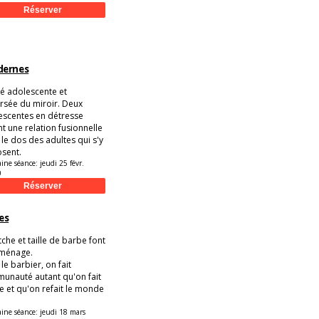
odernes
ié adolescente et
rsée du miroir. Deux
escentes en détresse
nt une relation fusionnelle
le dos des adultes qui s'y
sent.
aine séance:
jeudi 25 févr.
0
es
che et taille de barbe font
ménage.
le barbier, on fait
unauté autant qu'on fait
te et qu'on refait le monde
aine séance:
jeudi 18 mars