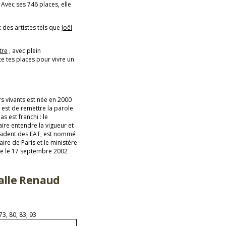
! Avec ses 746 places, elle
c des artistes tels que
Joël
tre
, avec plein
e tes places pour vivre un
rs vivants est née en 2000
 est de remettre la parole
s est franchi : le
ire entendre la vigueur et
résident des EAT, est nommé
ire de Paris et le ministère
re le 17 septembre 2002
Salle Renaud
3, 80, 83, 93