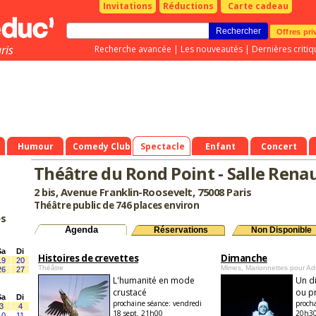
Invitations
Réductions
Carte cadeau
Offres pri
ris
Recherche avancée
|
Les nouveautés
|
Dernières critiq
Humour
Comedy Club
Spectacle
Enfant
Concert
Théâtre du Rond Point - Salle Rena
2 bis, Avenue Franklin-Roosevelt, 75008 Paris
Théâtre public de 746 places environ
es
Agenda
Réservations
Non Disponible
Sa
Di
Histoires de crevettes
Dimanche
19
20
Théâtre
Mimes, Marionnettes pour Ad
26
27
L'humanité en mode
Un d
crustacé
ou p
Sa
Di
prochaine séance:
vendredi
proch
3
4
18 sept. 21h00
20h3
10
11