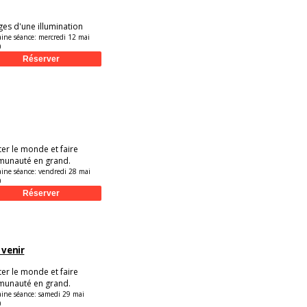
ges d'une illumination
aine séance:
mercredi 12 mai
0
er le monde et faire
unauté en grand.
aine séance:
vendredi 28 mai
0
à venir
er le monde et faire
unauté en grand.
aine séance:
samedi 29 mai
0