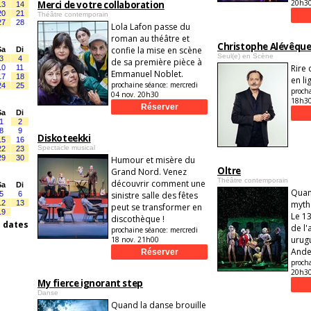
20h3
Merci de votre collaboration
13
14
20
21
Théâtre contemporain
27
28
Lola Lafon passe du
roman au théâtre et
Christophe Alévêque 
confie la mise en scène
Sa
Di
Seul(e) en Scène
3
4
de sa première pièce à
Rire 
10
11
Emmanuel Noblet.
17
18
en li
prochaine séance:
mercredi
24
25
proch
04 nov. 20h30
18h3
Sa
Di
1
2
8
9
Diskoteekki
15
16
Spectacle musical
22
23
29
30
Humour et misère du
Oltre
Grand Nord. Venez
Théâtre contemporain
découvrir comment une
Sa
Di
Quand
5
6
sinistre salle des fêtes
12
13
myth
peut se transformer en
19
Le 13
discothèque !
s dates
de l'
prochaine séance:
mercredi
urug
18 nov. 21h00
Ande
proch
20h3
My fierce ignorant step
Danse
Quand la danse brouille