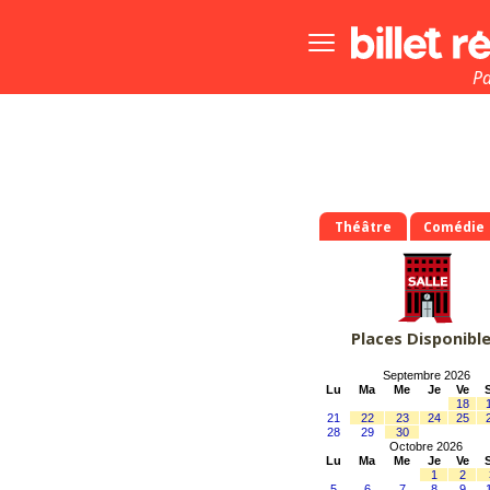
Bouton
menu
principale
Pa
Théâtre
Comédie
Places Disponibl
Septembre 2026
Lu
Ma
Me
Je
Ve
18
21
22
23
24
25
28
29
30
Octobre 2026
Lu
Ma
Me
Je
Ve
1
2
5
6
7
8
9