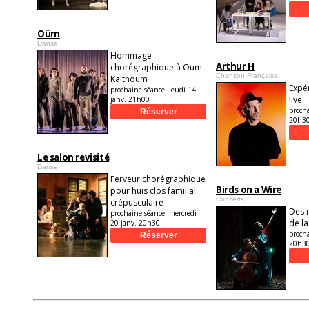
Oüm
Danse
Hommage
Arthur H
chorégraphique à Oum
Chanson Française
Kalthoum
Expé
prochaine séance:
jeudi 14
live.
janv. 21h00
proch
20h3
Le salon revisité
Danse
Ferveur chorégraphique
Birds on a Wire
pour huis clos familial
Concerts
crépusculaire
Des 
prochaine séance:
mercredi
de l
20 janv. 20h30
proch
20h3