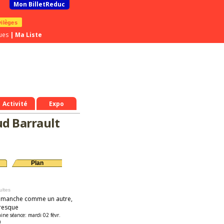
Mon BilletReduc
vilèges
ues
|
Ma Liste
Activité
Expo
ud Barrault
Plan
ultes
imanche comme un autre,
resque
aine séance:
mardi 02 févr.
0