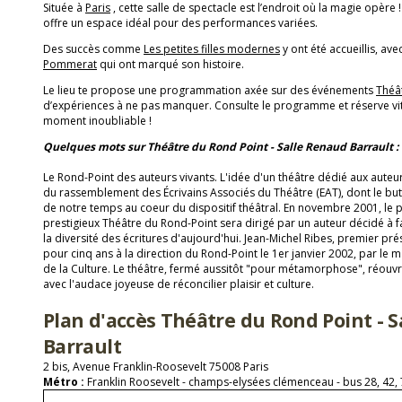
Située à
Paris
, cette salle de spectacle est l’endroit où la magie opère 
offre un espace idéal pour des performances variées.
Des succès comme
Les petites filles modernes
y ont été accueillis, ave
Pommerat
qui ont marqué son histoire.
Le lieu te propose une programmation axée sur des événements
Théâ
d’expériences à ne pas manquer. Consulte le programme et réserve vit
moment inoubliable !
Quelques mots sur Théâtre du Rond Point - Salle Renaud Barrault :
Le Rond-Point des auteurs vivants. L'idée d'un théâtre dédié aux auteu
du rassemblement des Écrivains Associés du Théâtre (EAT), dont le but
de notre temps au coeur du dispositif théâtral. En novembre 2001, le pa
prestigieux Théâtre du Rond-Point sera dirigé par un auteur décidé à fa
la diversité des écritures d'aujourd'hui. Jean-Michel Ribes, premier p
pour cinq ans à la direction du Rond-Point le 1er janvier 2002, par le ma
de la Culture. Le théâtre, fermé aussitôt "pour métamorphose", réouv
avec l'audace joyeuse de réconcilier plaisir et culture.
Plan d'accès Théâtre du Rond Point - 
Barrault
2 bis, Avenue Franklin-Roosevelt 75008 Paris
Métro :
Franklin Roosevelt - champs-elysées clémenceau - bus 28, 42, 7