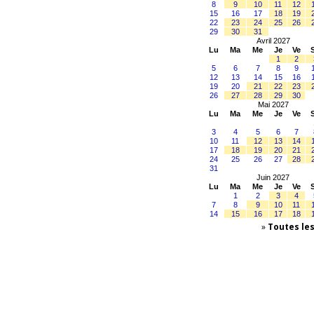
8
9
10
11
12
15
16
17
18
19
22
23
24
25
26
29
30
31
Avril 2027
Lu
Ma
Me
Je
Ve
1
2
5
6
7
8
9
12
13
14
15
16
19
20
21
22
23
26
27
28
29
30
Mai 2027
Lu
Ma
Me
Je
Ve
3
4
5
6
7
10
11
12
13
14
17
18
19
20
21
24
25
26
27
28
31
Juin 2027
Lu
Ma
Me
Je
Ve
1
2
3
4
7
8
9
10
11
14
15
16
17
18
»
Toutes le