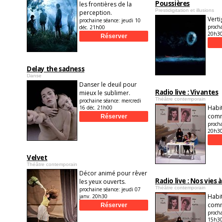
Poussières
les frontières de la
Prestidigitation et illusions
perception.
Verti
prochaine séance:
jeudi 10
proch
déc. 21h00
20h3
Delay the sadness
Danse
Danser le deuil pour
Radio live : Vivantes
mieux le sublimer.
Théâtre contemporain
prochaine séance:
mercredi
Habit
16 déc. 21h00
comm
proch
20h3
Velvet
Théâtre contemporain
Décor animé pour rêver
Radio live : Nos vies 
les yeux ouverts.
Théâtre contemporain
prochaine séance:
jeudi 07
Habit
janv. 20h30
comm
proch
15h3