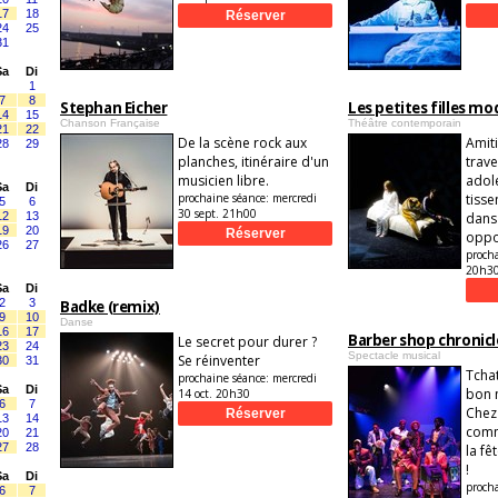
17
18
24
25
31
Sa
Di
1
7
8
Stephan Eicher
Les petites filles m
14
15
Chanson Française
Théâtre contemporain
21
22
De la scène rock aux
Amit
28
29
planches, itinéraire d'un
trave
musicien libre.
adol
Sa
Di
prochaine séance:
mercredi
tisse
5
6
30 sept. 21h00
12
13
dans 
19
20
oppo
26
27
proch
20h3
Sa
Di
2
3
Badke (remix)
9
10
Danse
16
17
Barber shop chronicl
Le secret pour durer ?
23
24
Spectacle musical
Se réinventer
30
31
Tchat
prochaine séance:
mercredi
Sa
Di
bon 
14 oct. 20h30
6
7
Chez 
13
14
comm
20
21
27
28
la fê
!
Sa
Di
proch
6
7