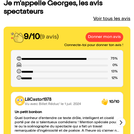
Je m'appelle Georges, les avis
spectateurs
Voir tous les avis
9/10
(9 avis)
Donner mon avis
Connecte-toi pour donner ton avis !
😍
75%
🤗
0%
😐
13%
🙁
12%
LiliCastor1978
10/10
Vu avec Billet Réduc'
le 1 juil. 2024
Un petit bonbon
Be
Quel bonheur d'entendre ce texte drôle, intelligent et ciselé
J'
porté par de si talentueux comédiens ! Mention spéciale pour
n'
le ou la scénographe du spectacle qui a fait un travail
co
remarquable d'ingéniosité et de poésie. A l'heure où s'aimer ne
tr