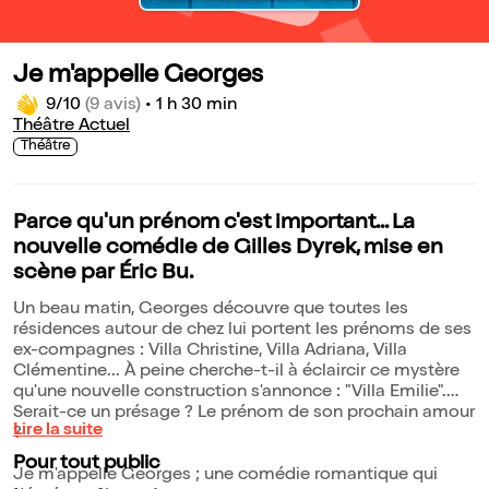
Je m'appelle Georges
9/10
(9 avis)
•
1 h 30 min
Théâtre Actuel
Théâtre
Parce qu'un prénom c'est important... La
nouvelle comédie de Gilles Dyrek, mise en
scène par Éric Bu.
Un beau matin, Georges découvre que toutes les
résidences autour de chez lui portent les prénoms de ses
ex-compagnes : Villa Christine, Villa Adriana, Villa
Clémentine... À peine cherche-t-il à éclaircir ce mystère
qu'une nouvelle construction s'annonce : "Villa Emilie".
Serait-ce un présage ? Le prénom de son prochain amour
Lire la suite
?
Pour tout public
Je m'appelle Georges ; une comédie romantique qui