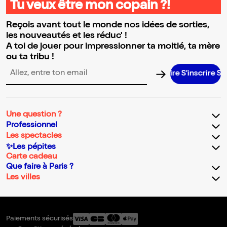
Tu veux être mon copain ?!
Reçois avant tout le monde nos idées de sorties,
les nouveautés et les réduc' !
A toi de jouer pour impressionner ta moitié, ta mère
ou ta tribu !
S’inscrire S’ins
Adresse email pour la newsletter
Une question ?
Professionnel
Les spectacles
✨Les pépites
Carte cadeau
Que faire à Paris ?
Les villes
Paiements sécurisés