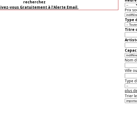
Heure 
recherchez
rivez-vous Gratuitement à l'Alerte Email.
Prix so
Type d
Titre 
Artist
Capaci
Nom de 
Ville o
Type de
plus de
Trier l