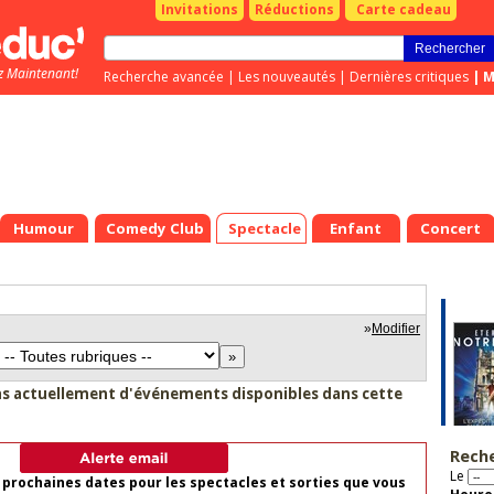
Invitations
Réductions
Carte cadeau
z Maintenant!
Recherche avancée
|
Les nouveautés
|
Dernières critiques
|
M
Humour
Comedy Club
Spectacle
Enfant
Concert
»
Modifier
as actuellement d'événements disponibles dans cette
Rech
Le
 prochaines dates pour les spectacles et sorties que vous