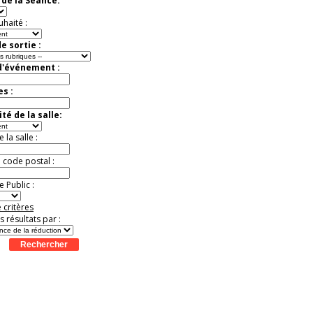
de la Séance:
Jules Verne, Le
Voyage
Extraordinaire
uhaité :
Activité à vivre !
Promo exclusive ! .
e sortie :
Jusqu'à -13%
d'événement :
es :
té de la salle:
la salle :
u code postal :
 Public :
 critères
es résultats par :