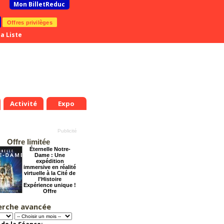
Mon BilletReduc
Offres privilèges
a Liste
Activité
Expo
Offre limitée
Éternelle Notre-
Dame : Une
expédition
immersive en réalité
virtuelle à la Cité de
l'Histoire
Expérience unique !
Offre
promotionnelle.
Jusqu'à -35%
erche avancée
Le Grand Hôtel des
Rêves présente :