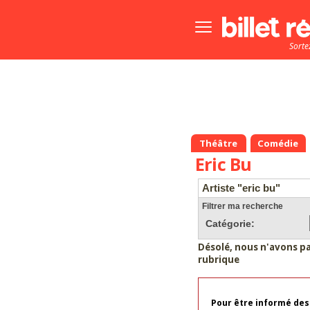
Bouton
menu
Sorte
principale
Théâtre
Comédie
Eric Bu
Artiste "eric bu"
Filtrer ma recherche
Catégorie:
Désolé, nous n'avons p
rubrique
Pour être informé des