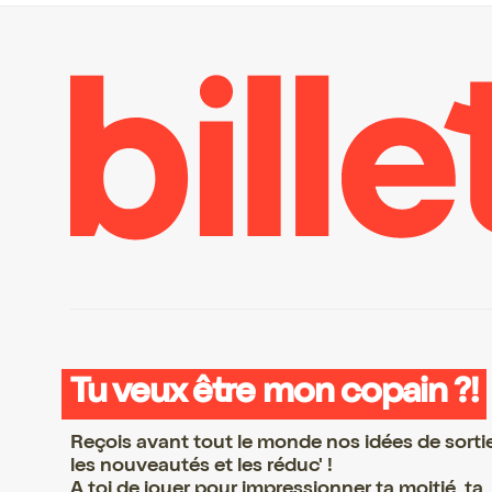
Tu veux être mon copain ?!
Reçois avant tout le monde nos idées de sorti
les nouveautés et les réduc' !
A toi de jouer pour impressionner ta moitié, ta