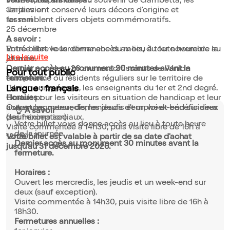
Vouées, depuis lors, au souvenir de Gambetta, les
Fermetures annuelles :
Jardies ont conservé leurs décors d'origine et
1er janvier
rassemblent divers objets commémoratifs.
1er mai
25 décembre
A savoir :
Votre billet vous donne accès au lieu à toute heure de la
Entrée libre le 1er dimanche du mois, du 1er novembre au
Lire la suite
journée.
31 mars.
Dernier accès au monument 30 minutes avant la
Gratuit pour les -26 ans ressortissants de l'Union
Pour tout public
fermeture.
européenne ou résidents réguliers sur le territoire de
l'Union européenne, les enseignants du 1er et 2nd degré.
Langue : français
Horaires :
Gratuit pour les visiteurs en situation de handicap et leur
Ouvert les mercredis, les jeudis et un week-end sur deux
accompagnateur, demandeurs d'emploi et bénéficiaires
👌 À savoir
(sauf exception).
des minima sociaux.
Votre billet vous donne accès au lieu à toute heure
Visite commentée à 14h30, puis visite libre de 16h à
de la journée.
18h30.
Votre billet est valable à partir de sa date d'achat
Dernier accès au monument 30 minutes avant la
jusqu'au 31 décembre 2026.
fermeture.
Horaires :
Ouvert les mercredis, les jeudis et un week-end sur
deux (sauf exception).
Visite commentée à 14h30, puis visite libre de 16h à
18h30.
Fermetures annuelles :