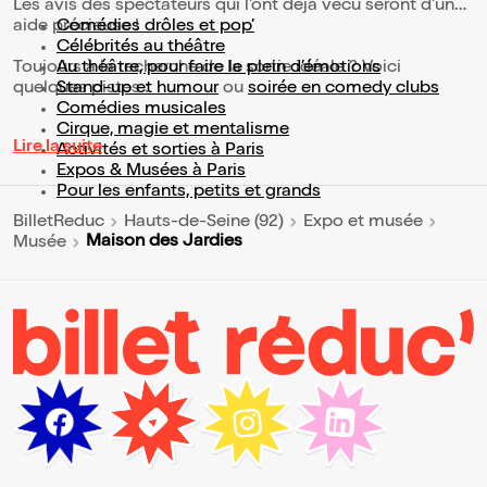
Les avis des spectateurs qui l'ont déjà vécu seront d'une
aide précieuse !
Comédies drôles et pop’
Célébrités au théâtre
Toujours à la recherche de la sortie idéale ? Voici
Au théâtre, pour faire le plein d’émotions
quelques pistes :
Stand-up et humour
ou
soirée en comedy clubs
Comédies musicales
Cirque, magie et mentalisme
Lire la suite
Activités et sorties à Paris
Expos & Musées à Paris
Pour les enfants, petits et grands
BilletReduc
Hauts-de-Seine (92)
Expo et musée
Maison des Jardies
Musée