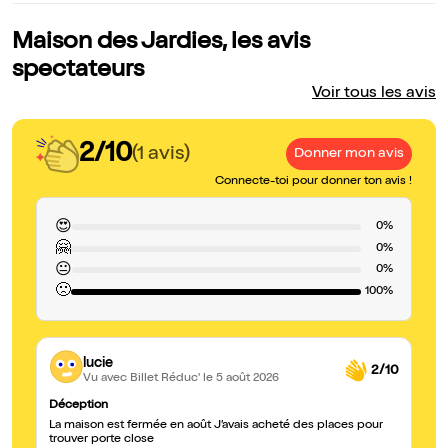
Maison des Jardies, les avis
spectateurs
Voir tous les avis
2/10
(1 avis)
Donner mon avis
Connecte-toi pour donner ton avis !
😍
0%
🤗
0%
😐
0%
🙁
100%
lucie
2/10
Vu avec Billet Réduc'
le 5 août 2026
Déception
La maison est fermée en août J’avais acheté des places pour
trouver porte close