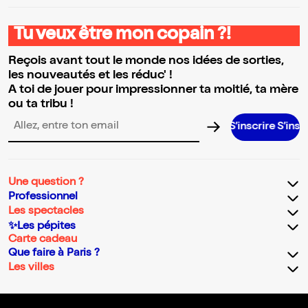
Tu veux être mon copain ?!
Reçois avant tout le monde nos idées de sorties,
les nouveautés et les réduc' !
A toi de jouer pour impressionner ta moitié, ta mère
ou ta tribu !
S’inscrire S’inscrire S’inscrir
Adresse email pour la newsletter
Une question ?
Professionnel
Les spectacles
✨Les pépites
Carte cadeau
Que faire à Paris ?
Les villes