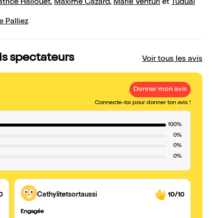
trice Hallouët
,
Maxime Cazard
,
Marie Venturi
et
Tudual
 Palliez
vis spectateurs
Voir tous les avis
Donner mon avis
Connecte-toi pour donner ton avis !
100%
0%
0%
0%
0
Cathylitetsortaussi
10/10
Engagée