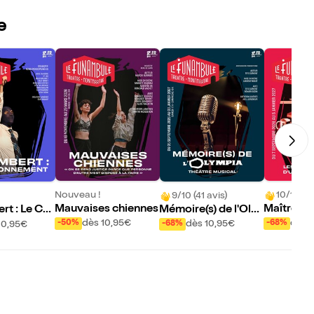
e
Nouveau !
10/10 (10
9/10 (41 avis)
Mauvaises chiennes
Maître M
Mémoire(s) de l'Oly
t : Le Co
mpia
ent
dès 10,95€
dès 
-50%
-68%
dès 10,95€
10,95€
-68%