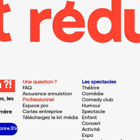
Une question ?
Les spectacles
 ?!
FAQ
Théâtre
Assurance annulation
Comédie
s, les
Professionnel
Comedy club
Espace pro
Humour
 mère
Cartes entreprise
Spectacle
Téléchargez le kit média
Enfant
Concert
 S’inscrire S’inscrire S’inscrire S’inscrire S’inscrire S’inscrire S’inscrire S’inscrire S’inscrire S’inscrire S’inscrire
Activité
Expo