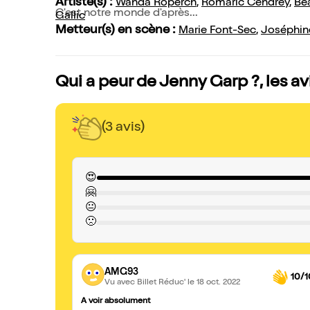
Artiste(s) :
Wanda Roperch
,
Romaric Cendrey
,
Béa
C'est notre monde d'après...
Gallic
Metteur(s) en scène :
Marie Font-Sec
,
Joséphine
Qui a peur de Jenny Garp ?, les a
(3 avis)
😍
🤗
😐
🙁
AMG93
10/1
Vu avec Billet Réduc'
le 18 oct. 2022
A voir absolument