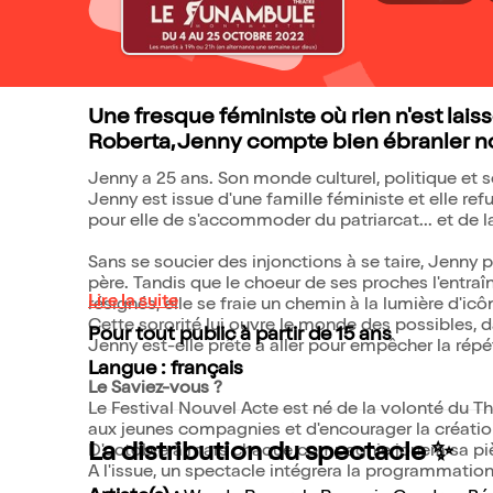
Une fresque féministe où rien n'est lai
Roberta, Jenny compte bien ébranler not
Jenny a 25 ans. Son monde culturel, politique et 
Jenny est issue d'une famille féministe et elle re
pour elle de s'accommoder du patriarcat... et de l
Sans se soucier des injonctions à se taire, Jenny 
père. Tandis que le choeur de ses proches l'entraî
Lire la suite
résignés, elle se fraie un chemin à la lumière d'ic
Cette sororité lui ouvre le monde des possibles, dan
Pour tout public à partir de 15 ans
Jenny est-elle prête à aller pour empêcher la répé
Langue : français
Le Saviez-vous ?
Le Festival Nouvel Acte est né de la volonté du 
aux jeunes compagnies et d'encourager la créatio
La distribution du spectacle ✨
D'octobre à mars chaque compagnie jouera sa piè
A l'issue, un spectacle intégrera la programmatio