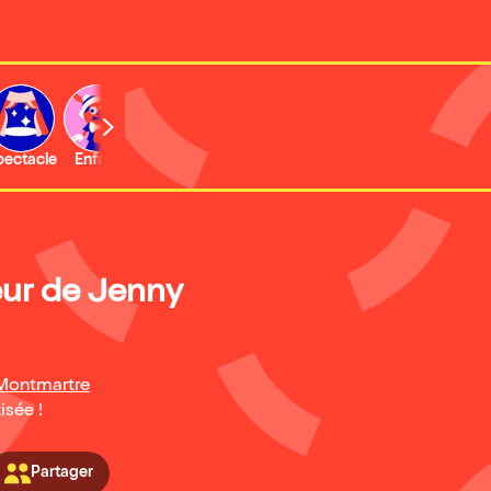
b
pectacle
Enfant
Concert
Activité
Expo et musée
eur de Jenny
Montmartre
isée !
Partager