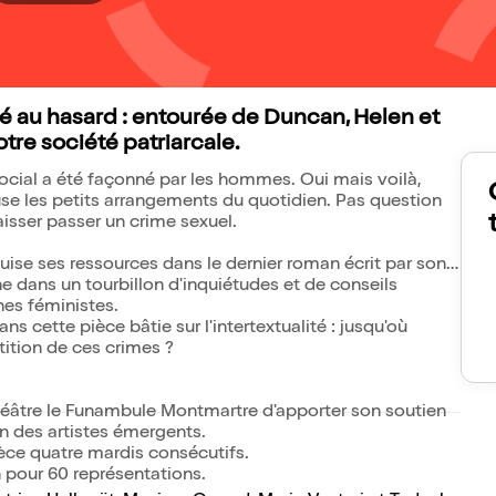
ssé au hasard : entourée de Duncan, Helen et
re société patriarcale.
social a été façonné par les hommes. Oui mais voilà,
fuse les petits arrangements du quotidien. Pas question
aisser passer un crime sexuel.
puise ses ressources dans le dernier roman écrit par son
ne dans un tourbillon d'inquiétudes et de conseils
ônes féministes.
s cette pièce bâtie sur l'intertextualité : jusqu'où
tition de ces crimes ?
Théâtre le Funambule Montmartre d'apporter son soutien
n des artistes émergents.
ce quatre mardis consécutifs.
n pour 60 représentations.