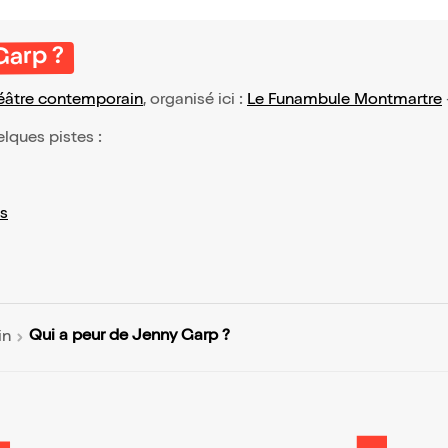
Garp ?
éâtre contemporain
, organisé ici :
Le Funambule Montmartre
elques pistes :
s
Qui a peur de Jenny Garp ?
in