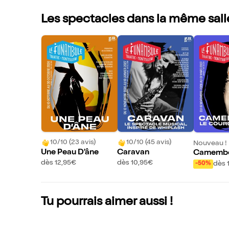
Les spectacles dans la même sall
10/10 (23 avis)
10/10 (45 avis)
Nouveau !
Une Peau D'âne
Caravan
Camember
uronnem
dès 12,95€
dès 10,95€
dès 
-50%
Tu pourrais aimer aussi !