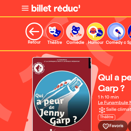
Retour
Théâtre
Comédie
Humour
Comedy clu
S
Qui a p
Garp ?
1 h 10 min
Le Funambule 
Salle climat
Théâtre
Favoris