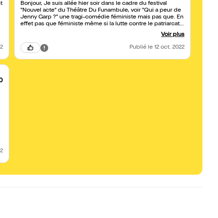
t
Bonjour, Je suis allée hier soir dans le cadre du festival
"Nouvel acte" du Théâtre Du Funambule, voir "Qui a peur de
Jenny Garp ?" une tragi-comédie féministe mais pas que. En
effet pas que féministe même si la lutte contre le patriarcat
est un thème important, cette pièce parle aussi de genre, de
Voir plus
minorité, d'abus sexuel. Un spectacle riche, dense, alerte,
des comédiens plein de peps, chanteurs, musiciens. On ne
22
Publié
le 12 oct. 2022
voit pas le temps passer ! Alors on peut ne pas être
complétement d'accord sur tout (ex l'écriture inclusive pour
ma part !) mais cela ne gâche rien au spectacle qui aborde
des thèmes beaucoup plus essentiels à mon sens. J'ai
passé un excellent moment en compagnie de Jenny,
0
Duncan, Roberta et les autres.
22