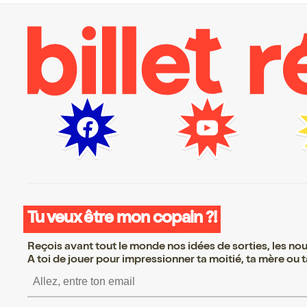
Tu veux être mon copain ?!
Reçois avant tout le monde nos idées de sorties, les nouv
A toi de jouer pour impressionner ta moitié, ta mère ou ta
S’inscrire S’inscrire S’