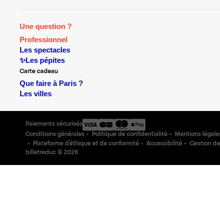
Une question ?
Professionnel
Les spectacles
✨Les pépites
Carte cadeau
Que faire à Paris ?
Les villes
Paiements sécurisés
Conditions générales
Politique de confidentialité
Mentions légale
Plateforme d'éthique et de conformité
Accessibilité
Gestion de
billetreduc ©
2026