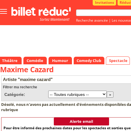
Invitations
Réduc
Bouton
menu
Sortez Maintenant!
principale
Recherche avancée
|
Les nouvea
Théâtre
Comédie
Humour
Comedy Club
Spectacle
Maxime Cazard
Artiste "maxime cazard"
Filtrer ma recherche
Catégorie:
Désolé, nous n'avons pas actuellement d'événements disponibles da
rubrique
Pour être informé des prochaines dates pour les spectacles et sorties qu