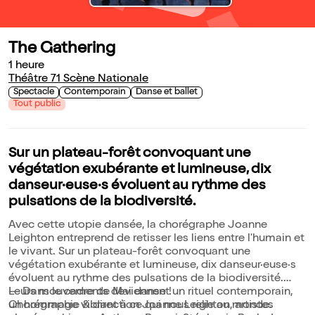
The Gathering
1 heure
Théâtre 71 Scène Nationale
Spectacle
Contemporain
Danse et ballet
Tout public
Sur un plateau-forêt convoquant une
végétation exubérante et lumineuse, dix
danseur·euse·s évoluent au rythme des
pulsations de la biodiversité.
Avec cette utopie dansée, la chorégraphe Joanne
Leighton entreprend de retisser les liens entre l'humain et
le vivant. Sur un plateau-forêt convoquant une
végétation exubérante et lumineuse, dix danseur·euse·s
évoluent au rythme des pulsations de la biodiversité.
Leurs mouvements deviennent un rituel contemporain,
— Dans le cadre de Mai danse !
un hommage vibrant à ce qui nous relie au monde.
Chorégraphie & direction Joanne Leighton, artistes