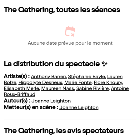
The Gathering, toutes les séances
Aucune date prévue pour le moment
La distribution du spectacle ✨
Artiste(s) :
Anthony Barreri
,
Stéphanie Bayle
,
Lauren
Bolze
,
Hippolyte Desneux
,
Marie Fonte
,
Flore Khoury
,
Elisabeth Merle
,
Maureen Nass
,
Sabine Rivière
,
Antoine
Roux-Briffaud
Auteur(s) :
Joanne Leighton
Metteur(s) en scène :
Joanne Leighton
The Gathering, les avis spectateurs