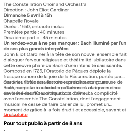
The Constellation Choir and Orchestra
Direction : John Eliot Gardiner
Dimanche 5 avril à 15h
Chapelle Royale
Durée : 1h50, entracte inclus
Première partie : 40 minutes
Deuxième partie : 45 minutes
Un rendez-vous à ne pas manquer : Bach illuminé par l'un
de ses plus grands interprètes
John Eliot Gardiner à la tête de son nouvel ensemble fait
dialoguer ferveur religieuse et théâtralité jubilatoire dans
cette oeuvre phare de Bach d'une intensité saisissante.
Composé en 1725, l'Oratorio de Pâques déploie la
fresque sonore de la joie de la Résurrection, portée par
des arias virtuoses, des choeurs éclatants et une
Gardiner, fidèle à sa lecture expressive et rigoureuse de
instrumentation colorée – notamment au travers des
Bach, propose ici une interprétation où chaque nuance
envolées des flûtes et hautbois d'amour.
devient évocation, chaque mot, prière. La complicité
avec l'ensemble The Constellation, dont l'engagement
musical ne cesse de faire parler de lui, promet un
moment de grâce à la fois érudit et accessible, savant et
Lire la suite
incarné.
Pour tout public à partir de 8 ans