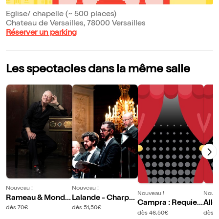
Eglise/ chapelle (~ 500 places)
Chateau de Versailles, 78000 Versailles
Réserver un parking
Les spectacles dans la même salle
Nouveau !
Nouveau !
Nouveau !
Nouve
Rameau & Mondo
Lalande - Charpe
Campra : Requie
Alle
nville : Les grands
ntier : Te deum
dès 70€
dès 51,50€
m
dès 46,50€
dès 5
motets