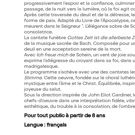
progressivement l'espoir et la confiance, culminan
passage, de la nuit vers la lumière, où la foi agit
Après cette traversée du deuil et de la détresse, 
forme de paix. Adapté du Livre de l'Apocalypse, c
meurent dans le Seigneur ". L'élégance sobre de S
consolatrice.
La cantate funèbre
Gottes Zeit ist die allerbeste Z
de la musique sacrée de Bach. Composée pour une 
deuil en une acceptation sereine de la mort.
Avec
Ich freue mich
de Schein, un vent de joie so
exprime l'allégresse du croyant dans sa foi, dans un
madrigalesque.
Le programme s'achève avec une des cantates les
Stimme
. Cette oeuvre, fondée sur le choral luthér
mystique entre l'âme et le Christ. Équilibrée, inspi
joyeuse du salut.
Sous la direction inspirée de John Eliot Gardiner,
chefs-d'oeuvre dans une interprétation fidèle, vi
esthétique, du trouble à la consolation, de l'ombre
Pour tout public à partir de 8 ans
Langue : français