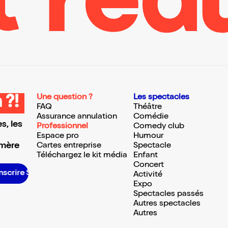
Une question ?
Les spectacles
 ?!
FAQ
Théâtre
Assurance annulation
Comédie
s, les
Professionnel
Comedy club
Espace pro
Humour
 mère
Cartes entreprise
Spectacle
Téléchargez le kit média
Enfant
Concert
nscrire S’inscrire S’inscrire S’inscrire S’inscrire S’inscrire S’inscrire S’inscrire S’inscrire S’inscrire S’inscrire S’inscrire
Activité
Expo
Spectacles passés
Autres spectacles
Autres