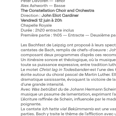
Peter Davoren — Ténor
Alex Ashworth — Basse
The Constellation Choir and Orchestra
Direction :
John Eliot Gardiner
Vendredi 12 juin à 20h
Chapelle Royale
Durée : 2h20 entracte inclus
Première partie : 1h05 — Entracte — Deuxième par
Les Bachfest de Leipzig ont proposé à leurs spec
cantates de Bach, remplis de chefs-d'oeuvre : John
composant deux programmes d'après ces recom
Un itinéraire sonore et théologique, où la musique
toute sa puissance expressive, entre tradition lut
Le motet
Christ lag in Todesbanden
est l'une des
écrite autour du choral pascal de Martin Luther. E
dramatique saisissante, évoquant la victoire de la
d'une grande intensité.
Avec
Was betrübst du
de Johann Hermann Schein, 
musique un psaume de lamentation, exprimant l'a
L'écriture raffinée de Schein, influencée par le mad
poignante.
La cantate
Ich hatte viel Bekümmernis
est une vas
parties. Bach y traite le thème de l'affliction avec