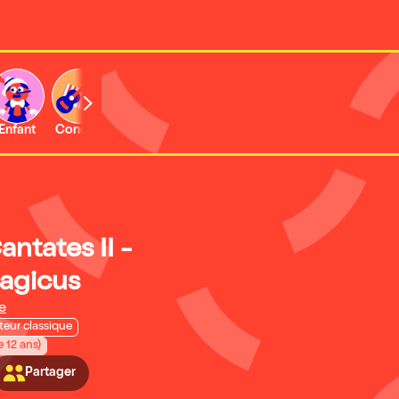
Enfant
Concert
Activité
Expo et musée
antates II -
ragicus
e
teur classique
e 12 ans)
Partager