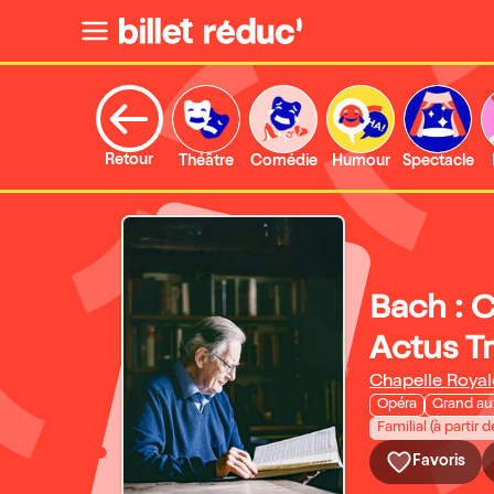
Retour
Théâtre
Comédie
Humour
Spectacle
Bach : C
Actus T
Chapelle Royal
Opéra
Grand au
Familial (à partir d
Favoris