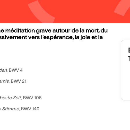
 méditation grave autour de la mort, du
ssivement vers l'espérance, la joie et la
den
, BWV 4
rnis
, BWV 21
rbeste Zeit
, BWV 106
ie Stimme
, BWV 140