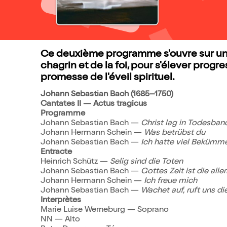
Ce deuxième programme s'ouvre sur une
chagrin et de la foi, pour s'élever progre
promesse de l'éveil spirituel.
Johann Sebastian Bach (1685–1750)
Cantates II — Actus tragicus
Programme
Johann Sebastian Bach —
Christ lag in Todesban
Johann Hermann Schein —
Was betrübst du
Johann Sebastian Bach —
Ich hatte viel Bekümme
Entracte
Heinrich Schütz —
Selig sind die Toten
Johann Sebastian Bach —
Gottes Zeit ist die alle
Johann Hermann Schein —
Ich freue mich
Johann Sebastian Bach —
Wachet auf, ruft uns d
Interprètes
Marie Luise Werneburg — Soprano
NN — Alto