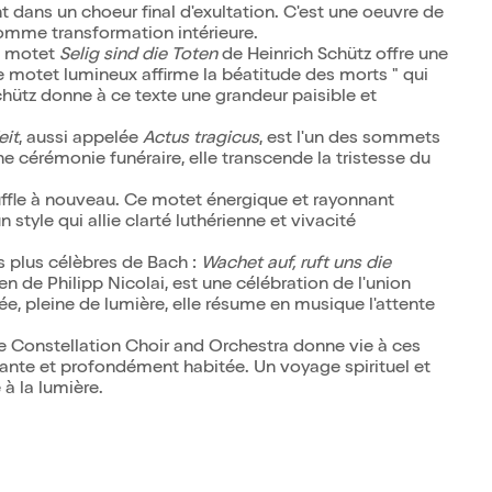
t dans un choeur final d'exultation. C'est une oeuvre de
 comme transformation intérieure.
le motet
Selig sind die Toten
de Heinrich Schütz offre une
e motet lumineux affirme la béatitude des morts " qui
chütz donne à ce texte une grandeur paisible et
eit
, aussi appelée
Actus tragicus
, est l'un des sommets
cérémonie funéraire, elle transcende la tristesse du
uffle à nouveau. Ce motet énergique et rayonnant
 style qui allie clarté luthérienne et vivacité
 plus célèbres de Bach :
Wachet auf, ruft uns die
ien de Philipp Nicolai, est une célébration de l'union
rée, pleine de lumière, elle résume en musique l'attente
 le Constellation Choir and Orchestra donne vie à ces
brante et profondément habitée. Un voyage spirituel et
 à la lumière.