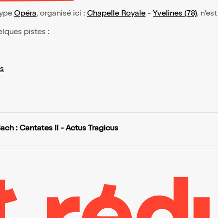
type
Opéra
, organisé ici :
Chapelle Royale
-
Yvelines (78)
, n'es
elques pistes :
s
ach : Cantates II - Actus Tragicus