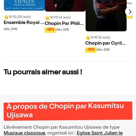
Nouve
Cho
Poir
-18%
9/10 (20 avis)
10/10 (4 avis)
ion
Ensemble Royal d
Chopin Par Philip
e Paris
pe Alègre Piano P
dès 24€
-18%
dès 22€
assion
9/10 (4 avis)
Chopin par Cyril V
an Ginneken
-18%
dès 22€
Tu pourrais aimer aussi !
À propos de Chopin par Kasumitsu
Ujisawa
L’événement Chopin par Kasumitsu Ujisawa de type
Musique classique
, organisé ici :
Eglise Saint Julien le