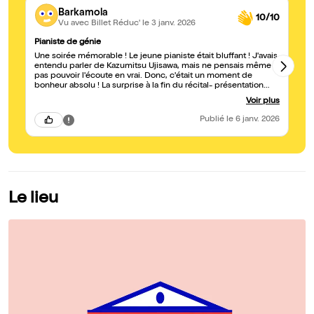
Barkamola
10/10
Vu avec Billet Réduc'
le 3 janv. 2026
Pianiste de génie
C
Une soirée mémorable ! Le jeune pianiste était bluffant ! J'avais
Be
entendu parler de Kazumitsu Ujisawa, mais ne pensais même
mo
pas pouvoir l'écoute en vrai. Donc, c'était un moment de
tr
bonheur absolu ! La surprise à la fin du récital- présentation
Pre
d'une jeune flûtiste, c'était super !
no
Voir plus
Publié
le 6 janv. 2026
Le lieu