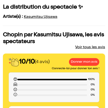
La distribution du spectacle ✨
Artiste(s) :
Kasumitsu Ujisawa
Chopin par Kasumitsu Ujisawa, les avis
spectateurs
Voir tous les avis
10/10
(4 avis)
Donner mon avis
Connecte-toi pour donner ton avis !
😍
100%
🤗
0%
😐
0%
🙁
0%