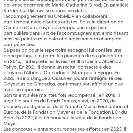
trois pianistes. Ce programme lui permet de bénéficier
de l'enseignement de Marie-Catherine Girod. En parallèle,
Kazumitsu Ujisawa se spécialise dans
l'accompagnement au CNSMDP en collaborant
étroitement avec d'autres artistes. Sous la direction de
Géraldine Dutroncy, il développe une expertise
particulière dans l'art de l'accompagnement, enrichissant
ainsi sa palette musicale et élargissant son champ de
compétences.
Sa passion pour le répertoire espagnol lui confère une
place particulière parmi les pianistes de sa génération.
En 2016, il interprète les livres I et III d'Iberia d'Albéniz à
Tokyo. En 2021, il donne un récital consacré à des
oeuvres d'Albéniz, Granados et Mompou à Hyogo. En
2022, il se distingue à Osaka en jouant l'intégralité des
Goyescas de Granados, confirmant son affinité unique
avec ce répertoire.
Son talent a été maintes fois récompensé : en 2018, il
reçoit le soutien du Fonds Tarazzi, suivi, en 2020, de
bourses prestigieuses de la Yamaha Music Foundation of
Europe, de la Fondation Meyer et de la Fondation L'Or du
Rhin. En 2022, il est à nouveau lauréat de la Fondation
Meyer.
Les concours viennent couronner ses efforts : en 2023, il