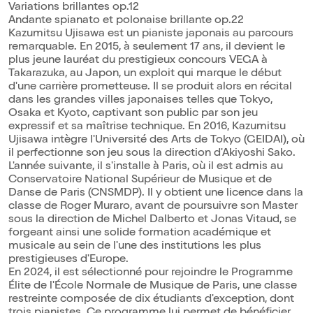
Variations brillantes op.12
Andante spianato et polonaise brillante op.22
Kazumitsu Ujisawa est un pianiste japonais au parcours
remarquable. En 2015, à seulement 17 ans, il devient le
plus jeune lauréat du prestigieux concours VEGA à
Takarazuka, au Japon, un exploit qui marque le début
d'une carrière prometteuse. Il se produit alors en récital
dans les grandes villes japonaises telles que Tokyo,
Osaka et Kyoto, captivant son public par son jeu
expressif et sa maîtrise technique. En 2016, Kazumitsu
Ujisawa intègre l'Université des Arts de Tokyo (GEIDAI), où
il perfectionne son jeu sous la direction d'Akiyoshi Sako.
L'année suivante, il s'installe à Paris, où il est admis au
Conservatoire National Supérieur de Musique et de
Danse de Paris (CNSMDP). Il y obtient une licence dans la
classe de Roger Muraro, avant de poursuivre son Master
sous la direction de Michel Dalberto et Jonas Vitaud, se
forgeant ainsi une solide formation académique et
musicale au sein de l'une des institutions les plus
prestigieuses d'Europe.
En 2024, il est sélectionné pour rejoindre le Programme
Élite de l'École Normale de Musique de Paris, une classe
restreinte composée de dix étudiants d'exception, dont