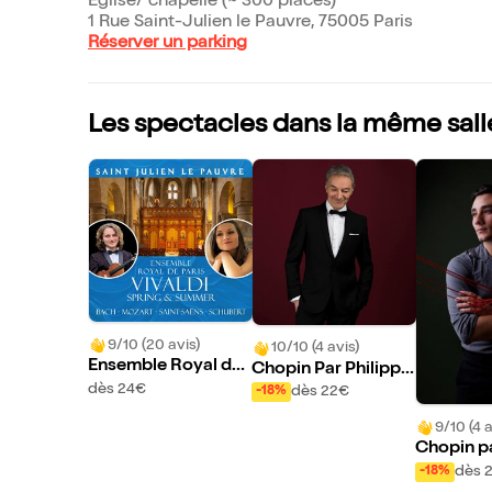
Eglise/ chapelle (~ 300 places)
1 Rue Saint-Julien le Pauvre, 75005 Paris
Réserver un parking
Les spectacles dans la même sall
9/10 (20 avis)
10/10 (4 avis)
Ensemble Royal de
Chopin Par Philippe
Paris
Alègre Piano Passio
dès 24€
dès 22€
-18%
n
9/10 (4 a
Chopin pa
n Ginnek
dès 
-18%