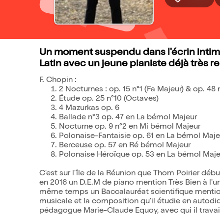
Un moment suspendu dans l'écrin intime
Latin avec un jeune pianiste déjà très 
F. Chopin :
2 Nocturnes : op. 15 n°1 (Fa Majeur) & op. 48 
Étude op. 25 n°10 (Octaves)
4 Mazurkas op. 6
Ballade n°3 op. 47 en La bémol Majeur
Nocturne op. 9 n°2 en Mi bémol Majeur
Polonaise-Fantaisie op. 61 en La bémol Maje
Berceuse op. 57 en Ré bémol Majeur
Polonaise Héroïque op. 53 en La bémol Maje
C'est sur l'île de la Réunion que Thom Poirier déb
en 2016 un D.E.M de piano mention Très Bien à l'un
même temps un Baccalauréat scientifique mention 
musicale et la composition qu'il étudie en autodida
pédagogue Marie-Claude Equoy, avec qui il travai