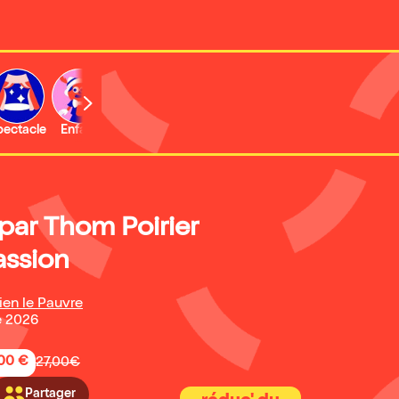
b
pectacle
Enfant
Concert
Activité
Expo et musée
par Thom Poirier
assion
lien le Pauvre
e 2026
,00 €
27,00€
Partager