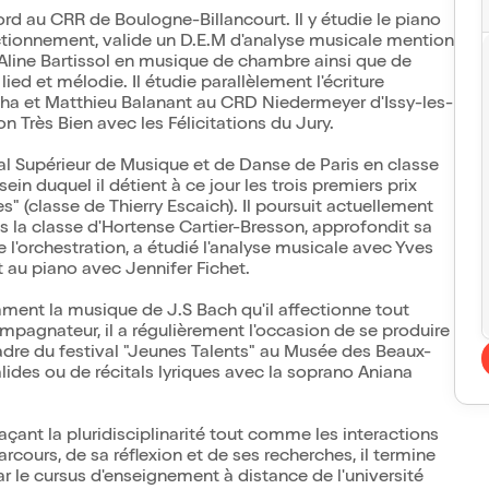
ord au CRR de Boulogne-Billancourt. Il y étudie le piano
ectionnement, valide un D.E.M d'analyse musicale mention
d'Aline Bartissol en musique de chambre ainsi que de
d et mélodie. Il étudie parallèlement l'écriture
Duha et Matthieu Balanant au CRD Niedermeyer d'Issy-les-
n Très Bien avec les Félicitations du Jury.
l Supérieur de Musique et de Danse de Paris en classe
sein duquel il détient à ce jour les trois premiers prix
 (classe de Thierry Escaich). Il poursuit actuellement
s la classe d'Hortense Cartier-Bresson, approfondit sa
 l'orchestration, a étudié l'analyse musicale avec Yves
au piano avec Jennifer Fichet.
amment la musique de J.S Bach qu'il affectionne tout
compagnateur, il a régulièrement l'occasion de se produire
re du festival "Jeunes Talents" au Musée des Beaux-
lides ou de récitals lyriques avec la soprano Aniana
açant la pluridisciplinarité tout comme les interactions
arcours, de sa réflexion et de ses recherches, il termine
 le cursus d'enseignement à distance de l'université