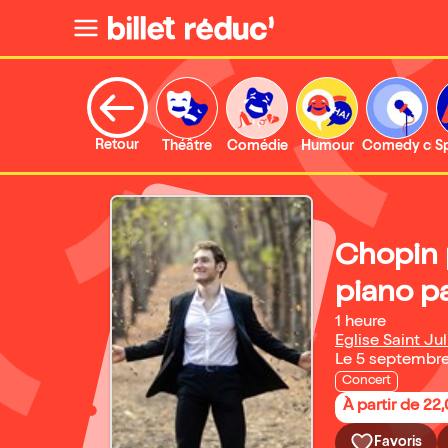
Retour
Théâtre
Comédie
Humour
Comedy clu
S
Chopin 
piano p
1 heure
Eglise Saint Ju
Le 5 septembr
Concert
À partir de 22
Favoris