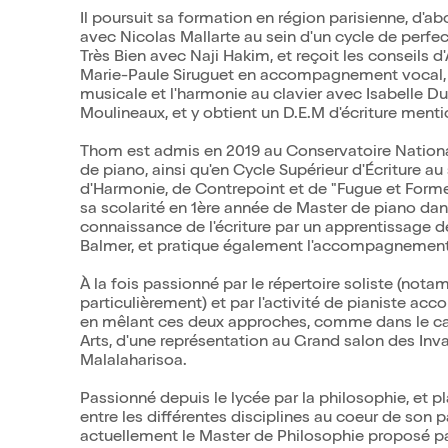
Il poursuit sa formation en région parisienne, d'ab
avec Nicolas Mallarte au sein d'un cycle de perf
Très Bien avec Naji Hakim, et reçoit les conseils 
Marie-Paule Siruguet en accompagnement vocal, lie
musicale et l'harmonie au clavier avec Isabelle 
Moulineaux, et y obtient un D.E.M d'écriture mentio
Thom est admis en 2019 au Conservatoire Nationa
de piano, ainsi qu'en Cycle Supérieur d'Écriture au 
d'Harmonie, de Contrepoint et de "Fugue et Formes"
sa scolarité en 1ère année de Master de piano dan
connaissance de l'écriture par un apprentissage de
Balmer, et pratique également l'accompagnement 
À la fois passionné par le répertoire soliste (not
particulièrement) et par l'activité de pianiste ac
en mêlant ces deux approches, comme dans le cad
Arts, d'une représentation au Grand salon des Inva
Malalaharisoa.
Passionné depuis le lycée par la philosophie, et pl
entre les différentes disciplines au coeur de son p
actuellement le Master de Philosophie proposé par