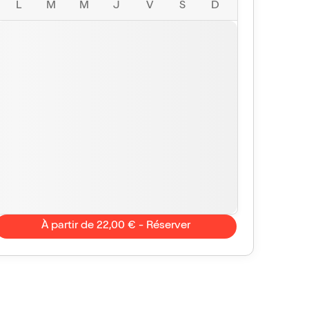
L
M
M
J
V
S
D
À partir de 22,00 € - Réserver