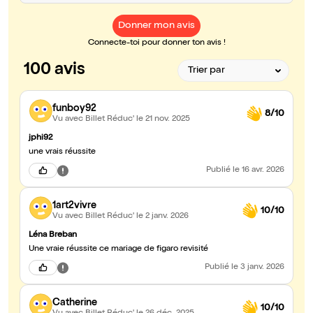
Donner mon avis
Connecte-toi pour donner ton avis !
100 avis
funboy92
8/10
Vu avec Billet Réduc'
le 21 nov. 2025
jphi92
une vrais réussite
Publié
le 16 avr. 2026
1art2vivre
10/10
Vu avec Billet Réduc'
le 2 janv. 2026
Léna Breban
Une vraie réussite ce mariage de figaro revisité
Publié
le 3 janv. 2026
Catherine
10/10