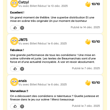
Catzyl
10/10
Vu avec Billet Réduc'
le 13 déc. 2025
Excellent !
Un grand moment de théâtre. Une superbe distribution Et une
mise en scène très originale Un pur moment de bonheur
Publié
le 14 déc. 2025
JM75
10/10
Vu avec Billet Réduc'
le 6 déc. 2025
Fabuleux !
Une grande performance de tous les comédiens ! Une mise en
scène rythmée et juste. Les textes de Beaumarchais sont d'une
force et d'une actualité incroyable. A voir et revoir absolument.
Publié
le 7 déc. 2025
anais
10/10
Vu avec Billet Réduc'
le 6 déc. 2025
Merveilleux !!
On a découvert des comédiens si talentueux !! Quelle justesse et
finesse dans le jeu sur scène ! Merci beaucoup
Publié
le 7 déc. 2025