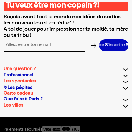
Tu veux être mon copain ?!
Reçois avant tout le monde nos idées de sorties,
les nouveautés et les réduc' !
A toi de jouer pour impressionner ta moitié, ta mère
ou ta tribu !
S’inscrire S’ins
Adresse email pour la newsletter
Une question ?
Professionnel
Les spectacles
✨Les pépites
Carte cadeau
Que faire à Paris ?
Les villes
Paiements sécurisés