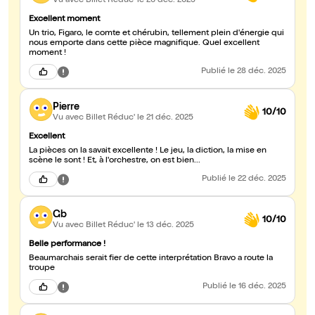
Vu avec Billet Réduc'
le 26 déc. 2025
Excellent moment
Un trio, Figaro, le comte et chérubin, tellement plein d'énergie qui
nous emporte dans cette pièce magnifique. Quel excellent
moment !
Publié
le 28 déc. 2025
Pierre
10/10
Vu avec Billet Réduc'
le 21 déc. 2025
Excellent
La pièces on la savait excellente ! Le jeu, la diction, la mise en
scène le sont ! Et, à l'orchestre, on est bien...
Publié
le 22 déc. 2025
Gb
10/10
Vu avec Billet Réduc'
le 13 déc. 2025
Belle performance !
Beaumarchais serait fier de cette interprétation Bravo a route la
troupe
Publié
le 16 déc. 2025