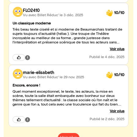
FLO2410
10/10
Vu avec Billet Réduc'
le 3 déc. 2025
Un classique moderne
Très beau texte ciselé et si moderne de Beaumarchais traitant de
sujets toujours d'actualité (hélas ). Une troupe de Théâtre
incroyable au meilleur de sa forme , grande justesse dans
l'interprétation et présence scénique de tous les acteurs sans
exception. Sinon pas fan des décors surtout au début de la pièce
Voir plus
, petit bémol sur la différence d'âge entre mère et fils cela m'a un
peu déconcertée (crédibilité limite).
Publié
le 4 déc. 2025
marie-elisabeth
10/10
Vu avec Billet Réduc'
le 29 nov. 2025
Encore, encore !
Quel moment exceptionnel, le texte, les acteurs, la mise en
scène, toute la salle était embarquée avec bonheur sur deux
thèmes tellement d’actualité : la classe sociale où l’on naît et le
genre que l’on a, tout cela avec une truculence qui fait du bien.
Merci
Voir plus
Publié
le 2 déc. 2025