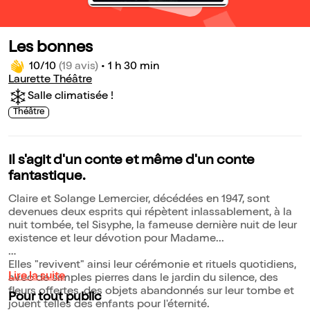
Les bonnes
10/10
(19 avis)
•
1 h 30 min
Laurette Théâtre
Salle climatisée !
Théâtre
Il s'agit d'un conte et même d'un conte
fantastique.
Claire et Solange Lemercier, décédées en 1947, sont
devenues deux esprits qui répètent inlassablement, à la
nuit tombée, tel Sisyphe, la fameuse dernière nuit de leur
existence et leur dévotion pour Madame...
Elles "revivent" ainsi leur cérémonie et rituels quotidiens,
Lire la suite
avec de simples pierres dans le jardin du silence, des
fleurs offertes, des objets abandonnés sur leur tombe et
Pour tout public
jouent telles des enfants pour l'éternité.