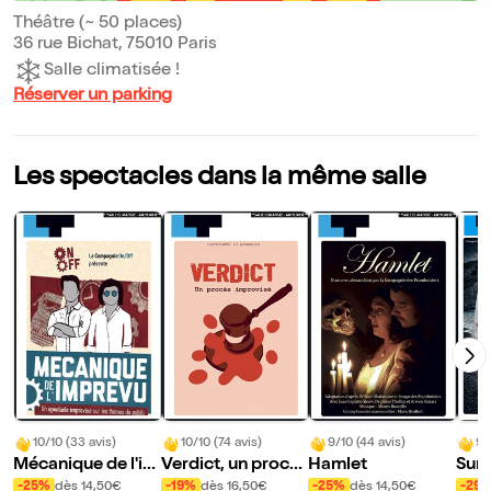
Théâtre (~ 50 places)
36 rue Bichat, 75010 Paris
Salle climatisée !
Réserver un parking
Les spectacles dans la même salle
10/10 (33 avis)
10/10 (74 avis)
9/10 (44 avis)
9/
Mécanique de l'im
Verdict, un procès
Hamlet
Sur 
prévu
improvisé
sène
-25%
dès 14,50€
-19%
dès 16,50€
-25%
dès 14,50€
-29