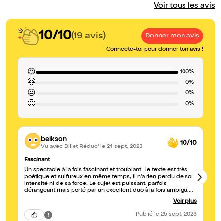
Voir tous les avis
10/10
(19 avis)
Donner mon avis
Connecte-toi pour donner ton avis !
😍
100%
🤗
0%
😐
0%
🙁
0%
beikson
10/10
Vu avec Billet Réduc'
le 24 sept. 2023
Fascinant
Un
Un spectacle à la fois fascinant et troublant. Le texte est très
Ma
poétique et sulfureux en même temps, il n'a rien perdu de son
po
intensité ni de sa force. Le sujet est puissant, parfois
dérangeant mais porté par un excellent duo à la fois ambigu,
sororal,sado-masochiste et lesbien. Sublime.
Voir plus
Publié
le 25 sept. 2023