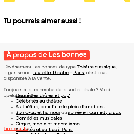
magi
me
Tu pourrais aimer aussi !
À propos de Les bonnes
L’événement Les bonnes de type
Théâtre classique
,
organisé ici :
Laurette Théâtre
-
Paris
, n'est plus
disponible à la vente.
Toujours à la recherche de la sortie idéale ? Voici
quelques pistes :
Comédies drôles et pop’
Célébrités au théâtre
Au théâtre, pour faire le plein d’émotions
Stand-up et humour
ou
soirée en comedy clubs
Comédies musicales
Cirque, magie et mentalisme
Lire la suite
Activités et sorties à Paris