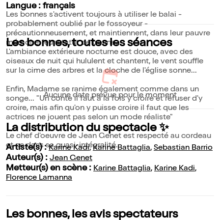
Langue : français
Les bonnes s'activent toujours à utiliser le balai -
probablement oublié par le fossoyeur -
précautionneusement, et maintiennent, dans leur pauvre
Les bonnes, toutes les séances
mémoire, leur statut de bonne.
L'ambiance extérieure nocturne est douce, avec des
oiseaux de nuit qui hululent et chantent, le vent souffle
sur la cime des arbres et la cloche de l'église sonne...
Enfin, Madame se ranime également comme dans un
Aucune date prévue pour le moment
songe... "Un conte il faut à la fois y croire et refuser d'y
croire, mais afin qu'on y puisse croire il faut que les
actrices ne jouent pas selon un mode réaliste"
La distribution du spectacle ✨
Le chef d'oeuvre de Jean Genet est respecté au cordeau
et ce dans sa quasi-intégralité.
Artiste(s) :
Karine Kadi
,
Karine Battaglia
,
Sebastian Barrio
Auteur(s) :
Jean Genet
Metteur(s) en scène :
Karine Battaglia
,
Karine Kadi
,
Florence Lamanna
Les bonnes, les avis spectateurs