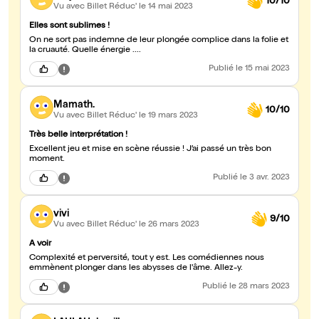
10/10
Vu avec Billet Réduc'
le 14 mai 2023
Elles sont sublimes !
On ne sort pas indemne de leur plongée complice dans la folie et
la cruauté. Quelle énergie ....
Publié
le 15 mai 2023
Mamath.
10/10
Vu avec Billet Réduc'
le 19 mars 2023
Très belle interprétation !
Excellent jeu et mise en scène réussie ! J’ai passé un très bon
moment.
Publié
le 3 avr. 2023
vivi
9/10
Vu avec Billet Réduc'
le 26 mars 2023
A voir
Complexité et perversité, tout y est. Les comédiennes nous
emmènent plonger dans les abysses de l'âme. Allez-y.
Publié
le 28 mars 2023