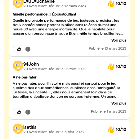
LAULAUchaville
10/10
Vu avec Billet Réduc'
le 12 mars 2023
Quelle performance !!! Époustouflant
Quelle incroyable performance de jeu, justesse, précision, les
deux comédiennes portent la pièce sans relâche durant une
heure 30 avec une énergie incroyable. Quelle habileté pour
passer d'un personnage à l'autre Et en mêle temps brouiller les
pistes de façon à ce que le spectateur se trouve au fond des
Voir plus
pensées de ces bonnes machiavéliques qui elles-même jouent à
s'échanger les personnalités. Diabolique. Avec une mise en scène
Publié
le 13 mars 2023
et des décors minimalistes, la performance est plus que
remarquable. Chapeau !
94John
10/10
Vu avec Billet Réduc'
le 26 févr. 2023
A ne pas rater
A ne pas rater, pour l'histoire mais aussi et surtout pour le jeu
sublime des deux comédiennes, sublimes dans l'ambiguïté, la
justesse, la sincérité ..., elles nous emmènent loin dans ce
tourbillon diabolique dont on ne sort pas indemne. Un grand
merci pour ce moment inoubliable.
Voir plus
Publié
le 1 mars 2023
laetitia
10/10
Vu avec Billet Réduc'
le 5 févr. 2023