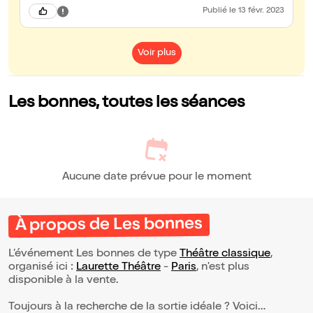
recommande trés sincèrement cette magnifique pièce de
Publié
le 13 févr. 2023
théâtre, allez voir ces 3 magnifiques artistes 💝
Voir plus
Les bonnes, toutes les séances
Aucune date prévue pour le moment
À propos de Les bonnes
L’événement Les bonnes de type
Théâtre classique
,
organisé ici :
Laurette Théâtre
-
Paris
, n'est plus
disponible à la vente.
Toujours à la recherche de la sortie idéale ? Voici