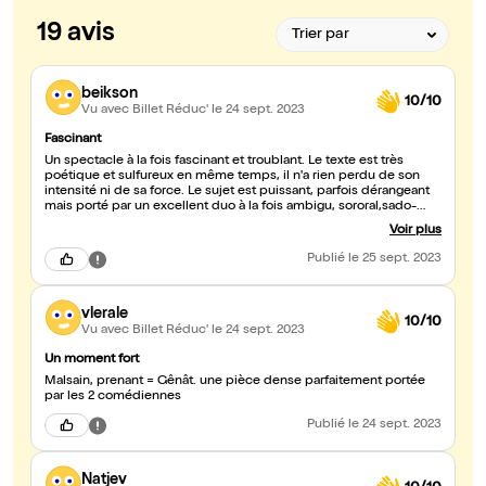
19 avis
beikson
10/10
Vu avec Billet Réduc'
le 24 sept. 2023
Fascinant
Un spectacle à la fois fascinant et troublant. Le texte est très
poétique et sulfureux en même temps, il n'a rien perdu de son
intensité ni de sa force. Le sujet est puissant, parfois dérangeant
mais porté par un excellent duo à la fois ambigu, sororal,sado-
masochiste et lesbien. Sublime.
Voir plus
Publié
le 25 sept. 2023
vlerale
10/10
Vu avec Billet Réduc'
le 24 sept. 2023
Un moment fort
Malsain, prenant = Gênât. une pièce dense parfaitement portée
par les 2 comédiennes
Publié
le 24 sept. 2023
Natjev