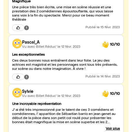
Magnifique
Une pièce très bien écrite, une mise en scène réussie et une
prestation des 2 comédiennes époustouflante, qui vous laisse
sans voix à la fin du spectacle. Merci pour ce beau moment
théâtrale
Publié
le 15 févr. 2023
Pascal_A
10/10
Vu avec Billet Réduc'
le 12 févr. 2023
Les exceptionnelles
Ces deux bonnes nous entraînent dans leur folie. Le jeu des
actrices est magistral et les personnages sont tous très présents,
sur scène ou dans notre imagination. À vivre !
Publié
le 14 févr. 2023
Sylvie
10/10
Vu avec Billet Réduc'
le 12 févr. 2023
Une incroyable représentation
J' ai été très impressionné par le talent de ces 3 comédiens et
comédiennes, l' apparition de Sébastian barrio en jean genet au
début de la pièce dans son petit col roulé pour présenter les
bonnes était magnifique la mise en scène superbe et les 2
comédiennes karine Battaglia et Karine Kadi époustouflantes dans
Voir plus
ce jeu de rôle incroyable Bravo et respect 🙏 Je vous