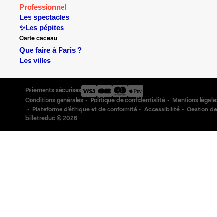
Professionnel
Les spectacles
✨Les pépites
Carte cadeau
Que faire à Paris ?
Les villes
Paiements sécurisés
Conditions générales
Politique de confidentialité
Mentions légale
Plateforme d'éthique et de conformité
Accessibilité
Gestion de
billetreduc ©
2026