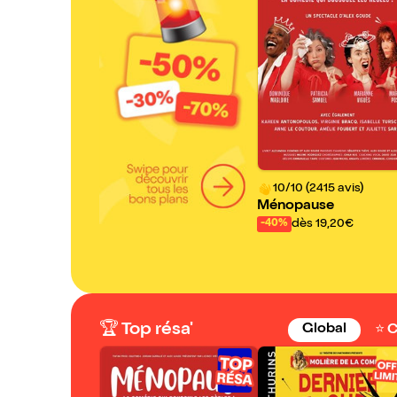
10/10 (2415 avis)
Ménopause
dès 19,20€
-40%
🏆 Top résa'
Global
⭐️ 