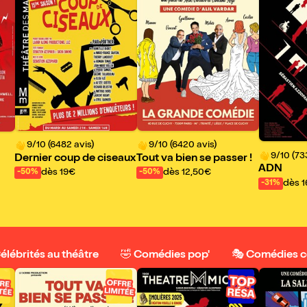
9/10 (6482 avis)
9/10 (6420 avis)
9/10 (73
Dernier coup de ciseaux
Tout va bien se passer !
ADN
dès 19€
dès 12,50€
-50%
-50%
dès 
-31%
Célébrités au théâtre
🤣 Comédies pop'
🎭 Comédies 