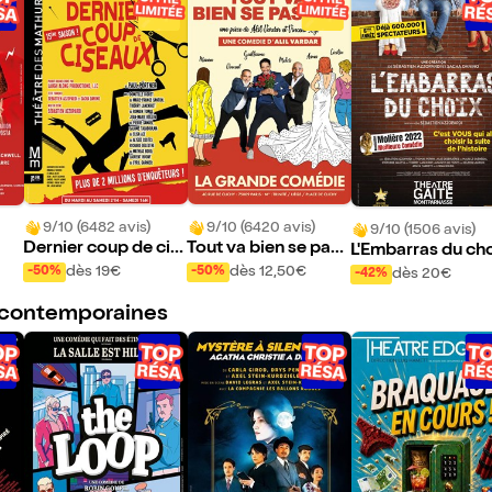
9/10 (6482 avis)
9/10 (6420 avis)
9/10 (1506 avis)
Dernier coup de cis
Tout va bien se pass
L'Embarras du ch
eaux
er !
| de Sébastien Az
dès 19€
dès 12,50€
-50%
-50%
dès 20€
-42%
pardi et Sacha Da
 contemporaines
no