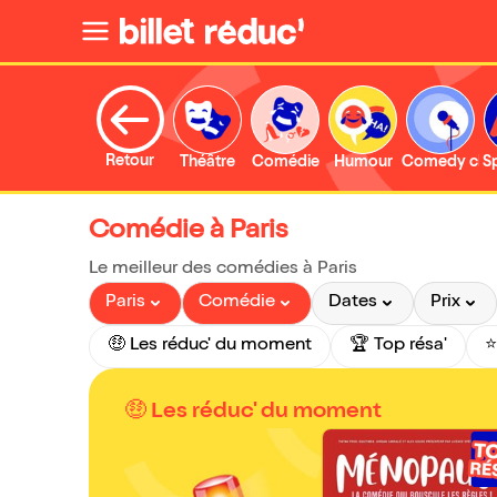
Retour
Théâtre
Comédie
Humour
Comedy clu
S
Comédie à Paris
Le meilleur des comédies à Paris
Paris
Comédie
Dates
Prix
🤑 Les réduc' du moment
🏆 Top résa'
⭐
🤑 Les réduc' du moment