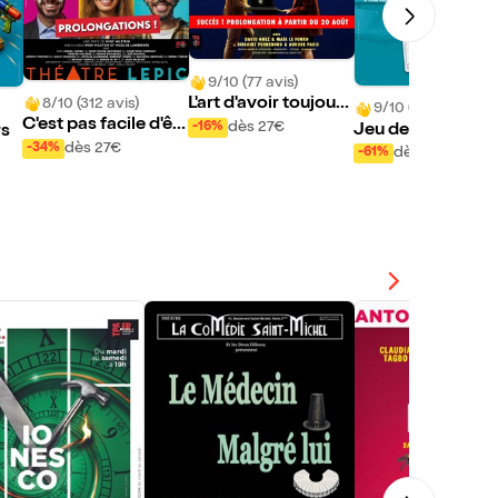
9/10 (77 avis)
L'art d'avoir toujours
8/10 (312 avis)
9/10 (48 avis)
raison
C'est pas facile d'êtr
dès 27€
-16%
Jeu de cette fami
rs
e heureux quand on
dès 27€
-34%
dès 12,95€
-61%
va mal