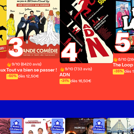
5
3
4
8/10 (26
9/10 (6420 avis)
The Loop
9/10 (733 avis)
aux
Tout va bien se passer !
dès 
-35%
ADN
dès 12,50€
-50%
dès 16,50€
-31%