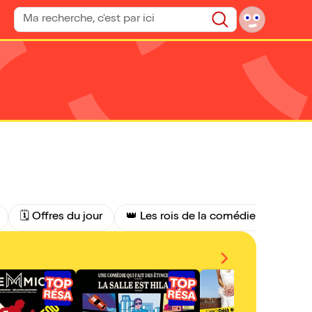
Rechercher un spectacle
Rechercher
🗓️ Offres du jour
👑 Les rois de la comédie
🤣 Co