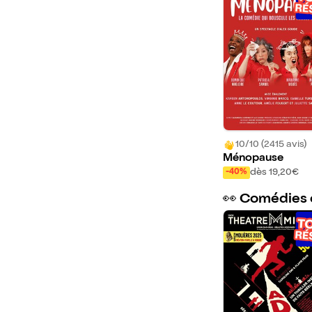
10/10 (2415 avis)
Ménopause
dès 19,20€
-40%
👀 Comédies