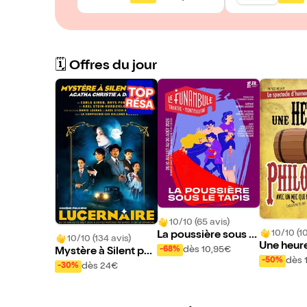
🗓️ Offres du jour
10/10 (65 avis)
10/10 (1
La poussière sous le
10/10 (134 avis)
Une heure
tapis
dès 10,95€
-68%
Mystère à Silent po
ophie (a
dès 
-50%
ol, Agatha Christie a
dès 24€
-30%
qui ne sa
disparu
d-chose)