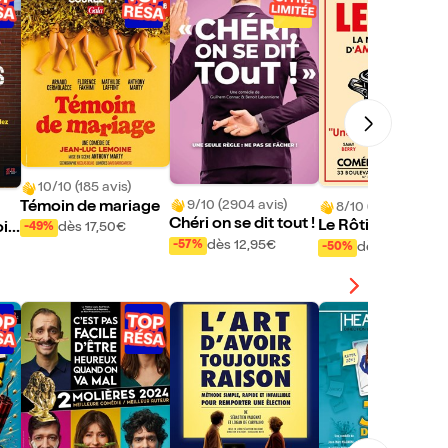
10/10 (185 avis)
9/10 (2904 avis)
Témoin de mariage
8/10 (588 avis)
Chéri on se dit tout !
Le Rôti - La nouve
oix
dès 17,50€
-49%
comédie d'Aman
dès 12,95€
-57%
zo
dès 14€
-50%
Sthers
ni