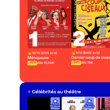
2
1
9/10 (6482 avis)
10/10 (2415 avis)
Dernier coup de cise
Ménopause
dès 19€
dès 19,20€
-50%
-40%
⭐️ Célébrités au théâtre