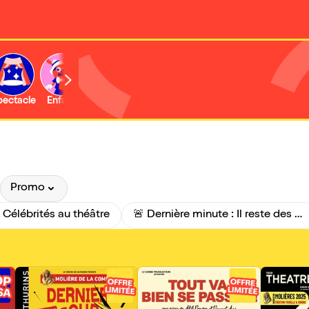
b
pectacle
Enfant
Concert
Activité
Expo et musée
Promo
️ Célébrités au théâtre
🚨 Dernière minute : Il reste des places pour ce soir !