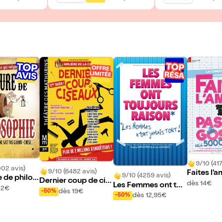
9/10 (417
002 avis)
9/10 (6482 avis)
Faites l'a
9/10 (4259 avis)
 de philos
Dernier coup de cis
es gosse
dès 14€
Les Femmes ont tou
vec un mec
12€
eaux
dès 19€
-50%
jours raison, les ho
dès 12,95€
-50%
it pas gran
mmes n'ont jamais t
ort