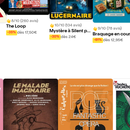
8/10 (260 avis)
10/10 (134 avis)
The Loop
9/10 (78 avis)
Mystère à Silent po
dès 17,50€
-35%
Braquage en cou
ol, Agatha Christie a
dès 24€
-30%
dès 12,95€
-61%
disparu