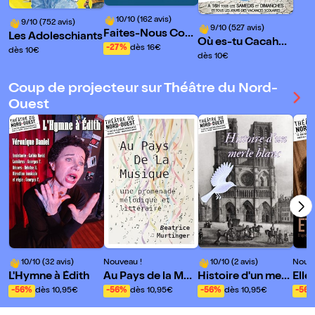
10/10 (162 avis)
9/10 (752 avis)
9/10 (527 avis)
Faites-Nous Con
Les Adoleschiants
Où es-tu Cacahuè
fiance
-27%
dès 16€
dès 10€
te ?
dès 10€
Coup de projecteur sur Théâtre du Nord-
Ouest
10/10 (32 avis)
Nouveau !
10/10 (2 avis)
Nouve
L'Hymne à Édith
Au Pays de la Mus
Histoire d'un merl
Elle 
ique
e blanc
-56%
dès 10,95€
-56%
dès 10,95€
-56%
dès 10,95€
-56