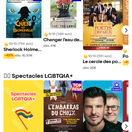
9/10 (388 avis)
Changer l'eau des
10/10 (754 avis)
fleurs
dès 41€
Sherlock Holmes,
7/
le chien des Baske
-45%
dès 16,50€
Poe 
10/10 (561 avis)
rville
Le cercle des poèt
era
-41%
es disparus
dès 26€
🏳️‍🌈 Spectacles LGBTQIA+