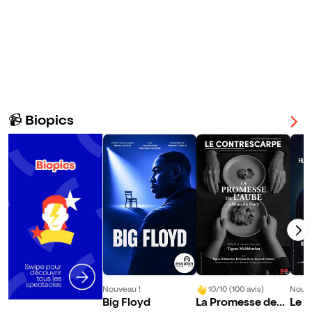
📹 Biopics
Nouveau !
10/10 (100 avis)
Nouve
Big Floyd
La Promesse de
Le D