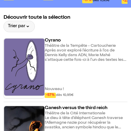
sse ensorcelée
omp
-17%
dès 11,95€
-33
tête !
aru !
in
Découvrir toute la sélection
Trier par
Cyrano
Théâtre de la Tempête - Cartoucherie
Après avoir exploré l'écriture à l'os de
Dennis Kelly dans ADN, Marie Mahé
s'attaque cette fois-ci à l'un des textes les
plus célèbres de notre répertoire. Si les
mots de Rostand sont là, la trame narrative,
elle, est resserrée autour du triangle
amoureux et de la mécanique implacable
du désir. Quels ravages peut provoquer un
amour qui ne se vit que dans les mots ? Ici
Nouveau !
le langage est le lieu même de
-57%
dès 10,95€
l'affrontement, le champ de bataille d'une
histoire d'amour impossible entre des gens
complexés, mal dans leur peau. Dans cette
Ganesh versus the third reich
nouvelle version qui bouscule les images
Théâtre de la Cité Internationale
attendues, Cyrano est une femme
Le dieu à tête d'éléphant Ganesh traverse
éloquente, une idéaliste en colère. Roxane
l'Allemagne nazie pour récupérer la
est professeur de français pour mieux
svastika, ancien symbole hindou que le
s'intégrer. Quant à Christian, il est plus à