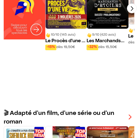
9/
10/10 (145 avis)
9/10 (420 avis)
Le P
Le Procès d'une vi
Les Marchands
ire
dès 
e
d'étoiles
-15%
dès 19,50€
-32%
dès 15,50€
🎬 Adapté d'un film, d'une série ou d'un
roman