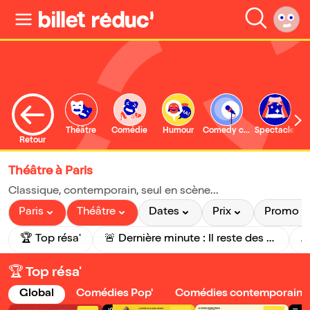
Théâtre
Comédie
Humour
Comedy club
Spectacle
Retour
Théâtre à Paris
Classique, contemporain, seul en scène...
Paris
Théâtre
Dates
Prix
Promo
🏆 Top résa'
🚨 Dernière minute : Il reste des places pour ce soir !
À
🏆 Top résa'
Global
Comédies Pop'
Comédies contemporaine