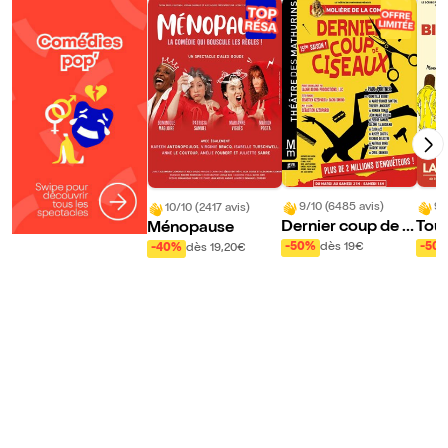
c
h
o
s
e
9/10 (6485 avis)
9/
10/10 (2417 avis)
Dernier coup de ci
Tout
Ménopause
seaux
sser 
-50%
dès 19€
-50
-40%
dès 19,20€