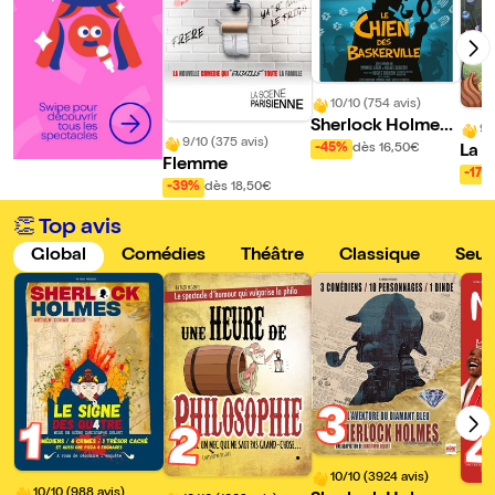
10/10 (754 avis)
Sherlock Holmes,
9/
9/10 (375 avis)
le chien des Baske
-45%
dès 16,50€
La p
Flemme
rville
etit 
-17%
-39%
dès 18,50€
tête 
👏 Top avis
Global
Comédies
Théâtre
Classique
Seul
3
1
2
10/10 (3924 avis)
10/10 (988 avis)