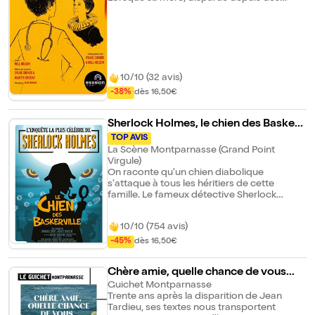
années, vient consulter à son tour, on
comprend que ce n'est pas une journée
ordinaire. Avec drôlerie et émotion, la
médecine et le théâtre finissent par faire
corps dans une même histoire.
10/10 (32 avis)
-38%
dès 16,50€
Sherlock Holmes, le chien des Baskerv
ille
TOP AVIS
La Scène Montparnasse (Grand Point
Virgule)
On raconte qu'un chien diabolique
s'attaque à tous les héritiers de cette
famille. Le fameux détective Sherlock
Holmes et son fidèle acolyte, le docteur
Watson, mènent l'enquête... Perceront-ils
10/10 (754 avis)
enfin le mystère de la malédiction des
Baskerville ?
-45%
dès 16,50€
Chère amie, quelle chance de vous...
Guichet Montparnasse
Trente ans après la disparition de Jean
Tardieu, ses textes nous transportent