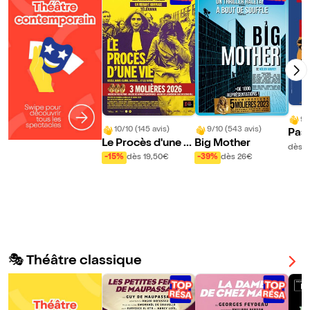
9/
10/10 (145 avis)
9/10 (543 avis)
Pas
Le Procès d'une vi
Big Mother
dès 1
e
-15%
dès 19,50€
-39%
dès 26€
🎭 Théâtre classique