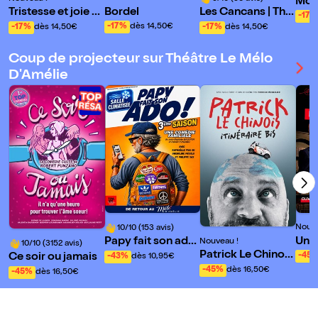
Mov
Bordel
Tristesse et joie d
Les Cancans | Thé
-17%
ans La vie des gira
âtre du Gouvernai
-17%
dès 14,50€
-17%
dès 14,50€
-17%
dès 14,50€
fes
l, Paris
Coup de projecteur sur Théâtre Le Mélo
D'Amélie
Nouve
10/10 (153 avis)
Une 
Papy fait son ado
Nouveau !
10/10 (3152 avis)
que
Patrick Le Chinois
!
-45
Ce soir ou jamais
-43%
dès 10,95€
!
dans Itinéraire Bis
-45%
dès 16,50€
-45%
dès 16,50€