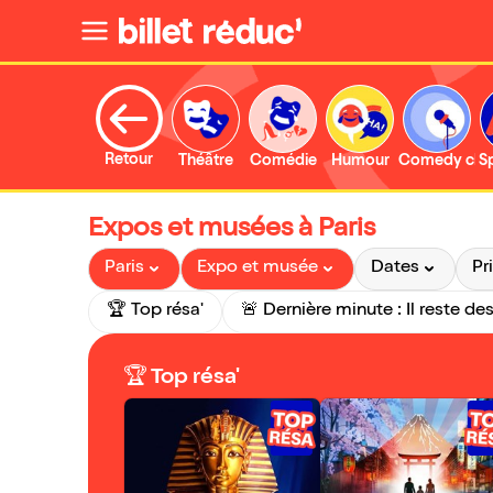
Retour
Théâtre
Comédie
Humour
Comedy clu
S
Expos et musées à Paris
Paris
Expo et musée
Dates
Pr
🏆 Top résa'
🏆 Top résa'