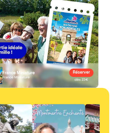
Royal | par Gilles
nry
Réserver
France Miniature
France Miniature
dès 23€