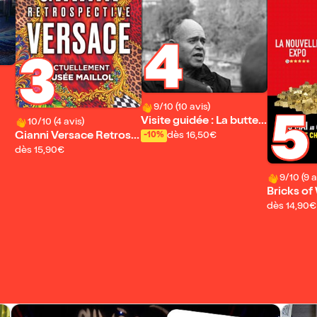
4
3
9/10 (10 avis)
5
Visite guidée : La butte a
10/10 (4 avis)
ux cailles | par Evremon
Gianni Versace Retrosp
dès 16,50€
-10%
d Bac
ective
dès 15,90€
9/10 (9 a
Bricks of
oeur des 
dès 14,90€