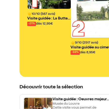
1
10/10 (567 avis)
Visite guidée : La Butte
2
Montmartre comme vo
dès 12,95€
-21%
us ne l'avez jamais vue |
Laurent Wittevert
9/10 (2517 avis)
Visite guidée au cime
re du Père-Lachaise |
dès 8,95€
-59%
r Roger Vanni
Découvrir toute la sélection
Visite guidée : Oeuvres majeure
s du Louvre (adultes) | par ParisI
Musée du Louvre
Cette visite vous permet de
nTour