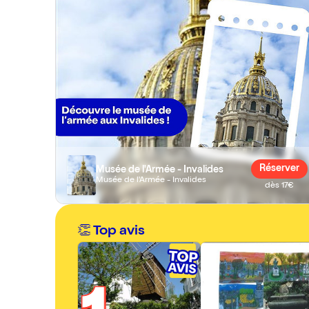
Réserver
Musée de l'Armée - Invalides
Musée de l'Armée - Invalides
dès 17€
👏 Top avis