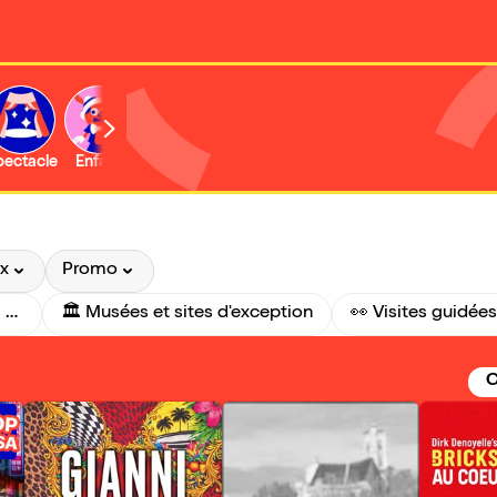
b
pectacle
Enfant
Concert
Activité
Expo et musée
ix
Promo
🚨 Dernière minute : Il reste des billets aujourd'hui !
🏛️ Musées et sites d'exception
👀 Visites guidées
G