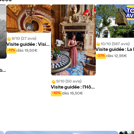
idées
9/10 (27 avis)
10/10 (567 avis)
Visite guidée : Visite
Visite guidée : La
privée de l'hôtel de l
dès 19,50€
-11%
tte Montmartre 
a Marquise de la Paï
dès 12,95€
-21%
me vous ne l'avez 
va | par Artémise
mais vue | Lauren
 bu
Wittevert
r E
9/10 (50 avis)
Visite guidée : l'Hôt
el de la Païva | par Is
dès 16,50€
-10%
abelle Arnaud