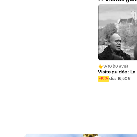
👀 Visites gu
9/10 (10 avis)
Visite guidée : La
tte aux cailles | pa
dès 16,50€
-10%
vremond Bac