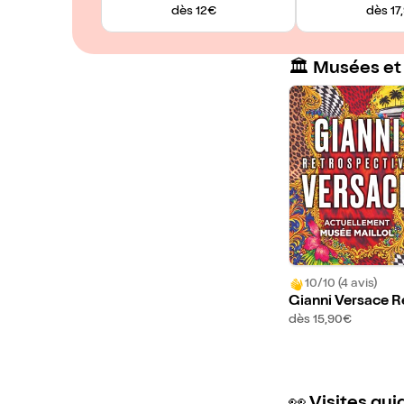
dès 12€
dès 17
🏛️ Musées et
10/10 (4 avis)
Gianni Versace R
ospective
dès 15,90€