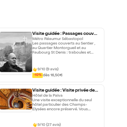
Visite guidée : Passages couver
ts du sentier | par Evremond Bac
Métro Réaumur Sébastopol
Les passages couverts au Sentier ,
au Quartier Montorgueil et au
Faubourg St Denis : traboules et
cour des miracles, petite Turquie,
senteurs de l'Inde, quartier Egyptien,
beautés africaines... La célèbre rue
9/10 (9 avis)
St Denis et ses dames d'amour :
toutes les faces les plus cachées
dès 16,50€
-10%
d'un quartier fait de contrastes
insoupçonnés...
Visite guidée : Visite privée de
l'hôtel de la Marquise de la Païv
Hôtel de la Païva
Une visite exceptionnelle du seul
a | par Artémise
hôtel particulier des Champs-
Elysées encore préservé. Vous
découvrirez les secrets de la
marquise de la Païva, une femme au
destin extraordinaire, qui a conquis
9/10 (27 avis)