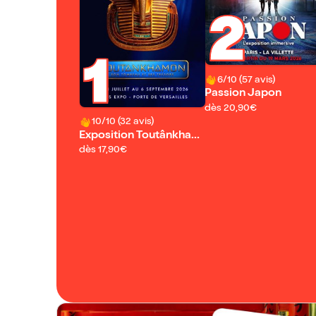
2
1
6/10 (57 avis)
Passion Japon
dès 20,90€
10/10 (32 avis)
Exposition Toutânkham
on
dès 17,90€