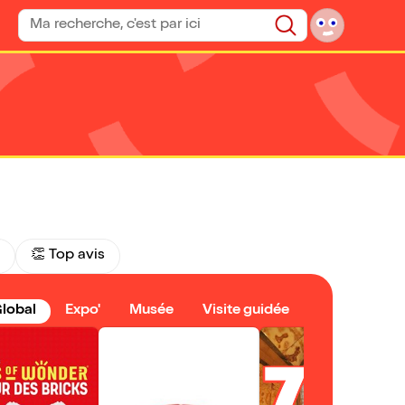
Rechercher un spectacle
Rechercher
👏 Top avis
lobal
Expo'
Musée
Visite guidée
7