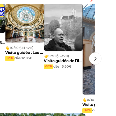
 Bu
com
10/10 (141 avis)
Visite guidée : Les pl
ja
9/10 (15 avis)
us beaux passages
t
dès 12,95€
-21%
Visite guidée de l'ile
couverts du Palais-
Saint Louis | par Evr
dès 16,50€
-10%
Royal aux Grands-B
emond Bac
oulevards | par Laur
ent Wittevert
8/10 (3 avis)
Visite guidée : Le
assages couverts
dès 8,45€
-48%
u quartier du Pala